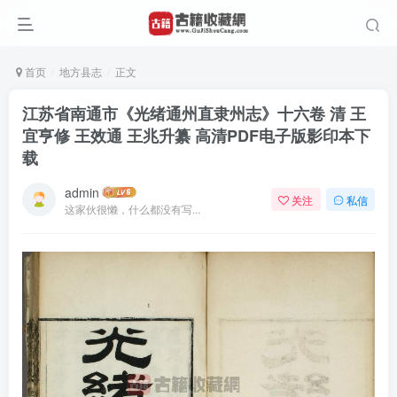
首页
地方县志
正文
江苏省南通市《光绪通州直隶州志》十六卷 清 王
宜亨修 王效通 王兆升纂 高清PDF电子版影印本下
载
admin
关注
私信
这家伙很懒，什么都没有写...