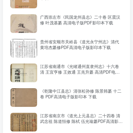
广西崇左市《民国龙州县志》二十卷 区震汉
修 叶茂基纂 高清电子版PDF影印本下载
贵州省安顺市关岭县《道光永宁州志》清代
黄培杰纂修PDF高清电子版影印本下载
江苏省南通市《光绪通州直隶州志》十六卷
清 王宜亨修 王效通 王兆升纂 高清PDF电子
版影印本下载
《乾隆中江县志》清张松孙修 陈景韩纂 十二
卷 PDF高清电子版影印本 下载
江苏省南京市《道光上元县志》二十四卷 清
武念祖 陈道恒修 陈栻 伍光瑜纂PDF高清影印
本下载