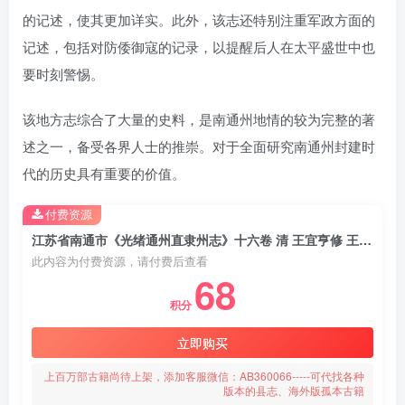
的记述，使其更加详实。此外，该志还特别注重军政方面的
记述，包括对防倭御寇的记录，以提醒后人在太平盛世中也
要时刻警惕。
该地方志综合了大量的史料，是南通州地情的较为完整的著
述之一，备受各界人士的推崇。对于全面研究南通州封建时
代的历史具有重要的价值。
付费资源
江苏省南通市《光绪通州直隶州志》十六卷 清 王宜亨修 王效通 王兆升纂 高清PDF电子版影印本下载
此内容为付费资源，请付费后查看
68
积分
立即购买
上百万部古籍尚待上架，添加客服微信：AB360066-----可代找各种
版本的县志、海外版孤本古籍