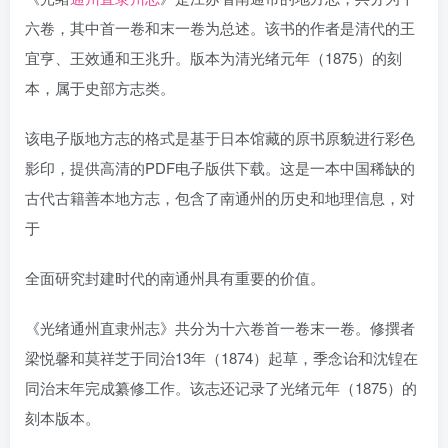
六卷，其中首一卷和末一卷为总述。该书的作者是清代的王
宜亨、王效通和王兆升。版本为清光绪元年（1875）的刻
本，属于史部方志类。
该电子版地方志的格式是基于日本馆藏的原书原貌进行彩色
影印，提供高清的PDF电子版供下载。这是一本中国稀缺的
古代古籍善本地方志，包含了南通州的历史和地理信息，对
于
全面研究封建时代的南通州具有重要的价值。
《光绪通州直隶州志》共分为十六卷首一卷末一卷。修撰者
梁悦馨和莫祥芝于同治13年（1874）起草，季念诒和沈锽在
同治末年完成纂修工作。该志还记录了光绪元年（1875）的
刻本版本。