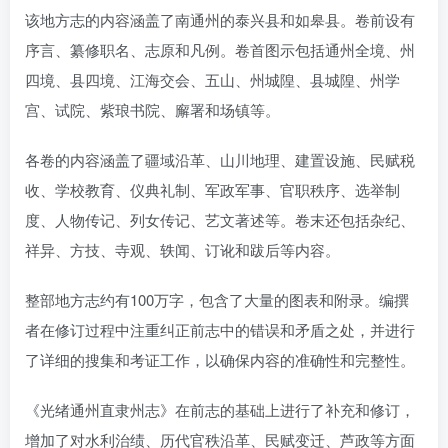
该地方志的内容涵盖了南通州的泰兴县和如皋县。卷前设有
序言、纂修职名、志原和凡例。卷首图示包括通州全境、州
四境、县四境、江海交会、五山、州城隍、县城隍、州学
宫、试院、紫琅书院、廨署和场镇等。
各卷的内容涵盖了疆域沿革、山川地理、建置设施、民赋税
收、学校教育、仪典礼制、军政军事、官职秩序、选举制
度、人物传记、列女传记、艺文著述等。卷末还包括杂纪、
祥异、方技、寺观、轶闻、订讹和跋后等内容。
整部地方志约有100万字，包含了大量的图表和附录。编撰
者在修订过程中注重纠正前志中的错误和矛盾之处，并进行
了详细的搜集和考证工作，以确保内容的准确性和完整性。
《光绪通州直隶州志》在前志的基础上进行了补充和修订，
增加了对水利治绩、历代官秩沿革、民赋变迁、芦政等方面