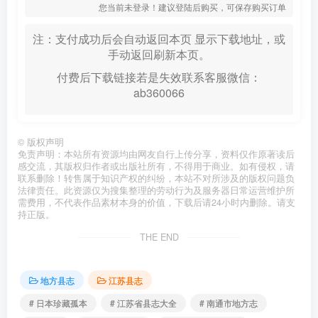
您当前未登录！建议登陆后购买，可保存购买订单
注：支付成功后会自动返回本页 显示下载地址，或
手动返回刷新本页。
付费后下载链接若是失效联系客服微信：
ab360066
©
版权声明
免责声明：本站所有资源均由网友自行上传分享，资料仅作原著读后
感交流，其版权归作者或出版社所有，不得用于商业。如有侵权，请
联系删除！转售属于知识产权的纠纷，本站不对所涉及的版权问题负
法律责任。此资源仅为搜集整理的劳动行为及服务器日常运营维护所
需费用，不代表作品素材本身的价值，下载后请24小时内删除。请支
持正版。
THE END
地方县志
江苏县志
# 日本珍藏孤本
# 江苏省县志大全
# 南通市地方志