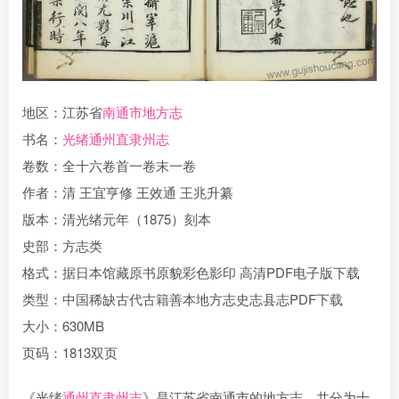
地区：江苏省
南通市地方志
书名：
光绪通州直隶州志
卷数：全十六卷首一卷末一卷
作者：清 王宜亨修 王效通 王兆升纂
版本：清光绪元年（1875）刻本
史部：方志类
格式：据日本馆藏原书原貌彩色影印 高清PDF电子版下载
类型：中国稀缺古代古籍善本地方志史志县志PDF下载
大小：630MB
页码：1813双页
《光绪
通州直隶州志
》是江苏省南通市的地方志，共分为十