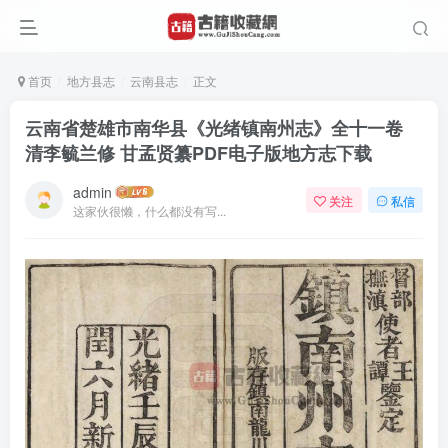
首页
地方县志
云南县志
正文
云南省楚雄市南华县《光绪镇南州志》全十一卷
清李毓兰修 甘孟贤纂PDF电子版地方志下载
admin
关注
私信
这家伙很懒，什么都没有写...