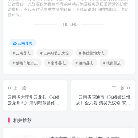
法律责任。此资源仅为搜集整理的劳动行为及服务器日常运营维护所
需费用，不代表作品素材本身的价值，下载后请24小时内删除。请支
持正版。
THE END
云南县志
# 云南县志
# 云南省县志大全
# 楚雄州地方志
# 楚雄市地方志
# 南华县志
# 镇南县志
# 镇南州志
上一篇
下一篇
云南省大理州云龙县《光绪
云南省昭通市《光绪镇雄州
云龙州志》清胡程章纂修
志》全六卷 清吴光汉修 宋成
PDF高清电子版影印本下载
基纂PDF电子版地方志下载
相关推荐