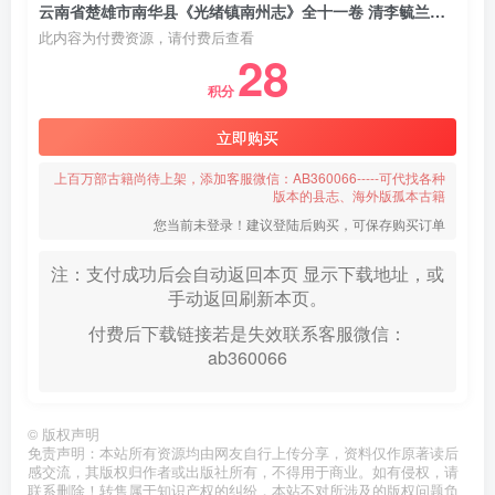
云南省楚雄市南华县《光绪镇南州志》全十一卷 清李毓兰修 甘孟贤纂PDF电子版地方志下载
此内容为付费资源，请付费后查看
28
积分
立即购买
上百万部古籍尚待上架，添加客服微信：AB360066-----可代找各种
版本的县志、海外版孤本古籍
您当前未登录！建议登陆后购买，可保存购买订单
注：支付成功后会自动返回本页 显示下载地址，或
手动返回刷新本页。
付费后下载链接若是失效联系客服微信：
ab360066
©
版权声明
免责声明：本站所有资源均由网友自行上传分享，资料仅作原著读后
感交流，其版权归作者或出版社所有，不得用于商业。如有侵权，请
联系删除！转售属于知识产权的纠纷，本站不对所涉及的版权问题负