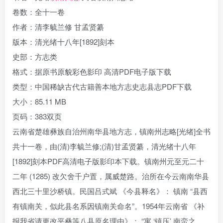
卷数：全十一卷
作者：清李毓兰修 甘孟贤纂
版本：清光绪十八年[1892]刻本
史部：方志类
格式：据原书原貌彩色影印 高清PDF电子版下载
类型：中国稀缺古代古籍善本地方志史志县志PDF下载
大小：85.11 MB
页码：383双页
云南省楚雄彝族自治州南华县地方志，镇南州志略[光绪]全书
共十一卷，由(清)李毓兰修;(清)甘孟贤纂，清光绪十八年
[1892]刻本PDF高清电子版影印本下载。镇南州元至元二十
二年 (1285) 改欠舍千户置，属威楚路。治所在今云南南华县
西北三十里沙桥镇。民国吕式斌 《今县释名》： 镇南 “县西
有镇南关，似此县名系因镇南关命名”。1954年云南省 《补
报我省请更改平彝等八县原名理由》： “寓 ‘镇压’ 南蛮之