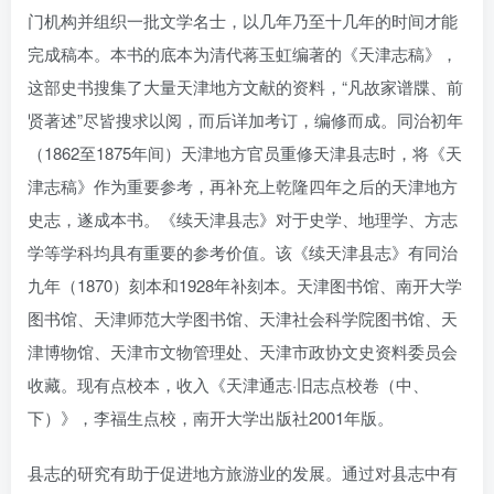
门机构并组织一批文学名士，以几年乃至十几年的时间才能
完成稿本。本书的底本为清代蒋玉虹编著的《天津志稿》，
这部史书搜集了大量天津地方文献的资料，“凡故家谱牒、前
贤著述”尽皆搜求以阅，而后详加考订，编修而成。同治初年
（1862至1875年间）天津地方官员重修天津县志时，将《天
津志稿》作为重要参考，再补充上乾隆四年之后的天津地方
史志，遂成本书。《续天津县志》对于史学、地理学、方志
学等学科均具有重要的参考价值。该《续天津县志》有同治
九年（1870）刻本和1928年补刻本。天津图书馆、南开大学
图书馆、天津师范大学图书馆、天津社会科学院图书馆、天
津博物馆、天津市文物管理处、天津市政协文史资料委员会
收藏。现有点校本，收入《天津通志·旧志点校卷（中、
下）》，李福生点校，南开大学出版社2001年版。
县志的研究有助于促进地方旅游业的发展。通过对县志中有