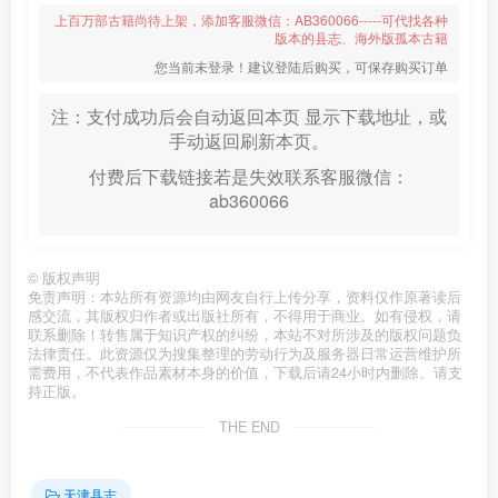
上百万部古籍尚待上架，添加客服微信：AB360066-----可代找各种
版本的县志、海外版孤本古籍
您当前未登录！建议登陆后购买，可保存购买订单
注：支付成功后会自动返回本页 显示下载地址，或
手动返回刷新本页。
付费后下载链接若是失效联系客服微信：
ab360066
©
版权声明
免责声明：本站所有资源均由网友自行上传分享，资料仅作原著读后
感交流，其版权归作者或出版社所有，不得用于商业。如有侵权，请
联系删除！转售属于知识产权的纠纷，本站不对所涉及的版权问题负
法律责任。此资源仅为搜集整理的劳动行为及服务器日常运营维护所
需费用，不代表作品素材本身的价值，下载后请24小时内删除。请支
持正版。
THE END
天津县志