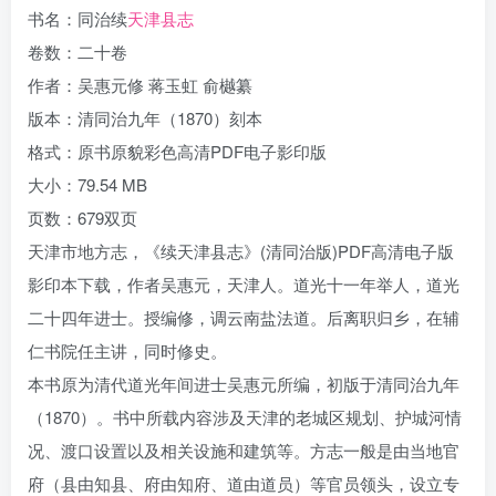
书名：同治续
天津县志
卷数：二十卷
作者：吴惠元修 蒋玉虹 俞樾纂
版本：清同治九年（1870）刻本
格式：原书原貌彩色高清PDF电子影印版
大小：79.54 MB
页数：679双页
天津市地方志，《续天津县志》(清同治版)PDF高清电子版
影印本下载，作者吴惠元，天津人。道光十一年举人，道光
二十四年进士。授编修，调云南盐法道。后离职归乡，在辅
仁书院任主讲，同时修史。
本书原为清代道光年间进士吴惠元所编，初版于清同治九年
（1870）。书中所载内容涉及天津的老城区规划、护城河情
况、渡口设置以及相关设施和建筑等。方志一般是由当地官
府（县由知县、府由知府、道由道员）等官员领头，设立专