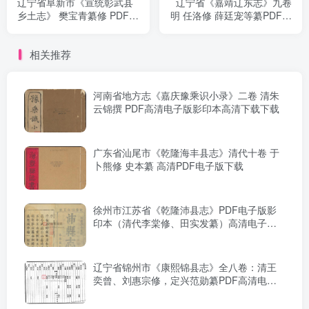
辽宁省阜新市《宣统彰武县
辽宁省《嘉靖辽东志》九卷
乡土志》 樊宝青纂修 PDF电
明 任洛修 薛廷宠等纂PDF电
子版地方志下载
子版地方志下载
相关推荐
河南省地方志《嘉庆豫乘识小录》二卷 清朱
云锦撰 PDF高清电子版影印本高清下载下载
广东省汕尾市《乾隆海丰县志》清代十卷 于
卜熊修 史本纂 高清PDF电子版下载
徐州市江苏省《乾隆沛县志》PDF电子版影
印本（清代李棠修、田实发纂）高清电子版
下载
辽宁省锦州市《康熙锦县志》全八卷：清王
奕曾、刘惠宗修，定兴范勋纂PDF高清电子
版影印本下载