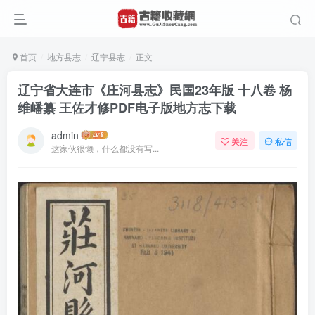
首页
地方县志
辽宁县志
正文
辽宁省大连市《庄河县志》民国23年版 十八卷 杨
维嶓纂 王佐才修PDF电子版地方志下载
admin
关注
私信
这家伙很懒，什么都没有写...