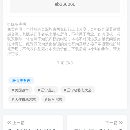
ab360066
©
版权声明
免责声明：本站所有资源均由网友自行上传分享，资料仅作原著读后
感交流，其版权归作者或出版社所有，不得用于商业。如有侵权，请
联系删除！转售属于知识产权的纠纷，本站不对所涉及的版权问题负
法律责任。此资源仅为搜集整理的劳动行为及服务器日常运营维护所
需费用，不代表作品素材本身的价值，下载后请24小时内删除。请支
持正版。
THE END
辽宁县志
# 美国藏本
# 辽宁县志
# 辽宁省县志大全
# 大连市地方志
# 庄河县志
上一篇
下一篇