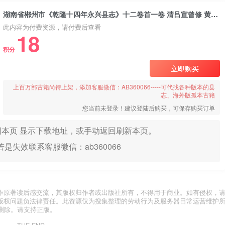
湖南省郴州市《乾隆十四年永兴县志》十二卷首一卷 清吕宣曾修 黄立干纂PDF电子版地方志下载
此内容为付费资源，请付费后查看
18
积分
立即购买
上百万部古籍尚待上架，添加客服微信：AB360066-----可代找各种版本的县
志、海外版孤本古籍
您当前未登录！建议登陆后购买，可保存购买订单
本页 显示下载地址，或手动返回刷新本页。
是失效联系客服微信：ab360066
作原著读后感交流，其版权归作者或出版社所有，不得用于商业。如有侵权，
版权问题负法律责任。此资源仅为搜集整理的劳动行为及服务器日常运营维护
删除。请支持正版。