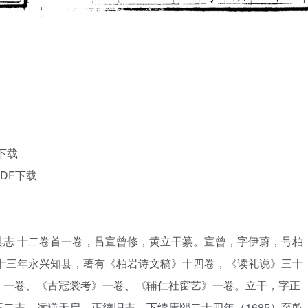
下载
DF下载
志 十二卷首一卷，吕宣曾修，黄立干纂。宣曾，字伊蔚，号柏
至十三年永兴知县，著有《柏岩诗文稿》十四卷，《读礼说》三十
》一卷、《古冠裳考》一卷、《辅仁社窗艺》一卷。立干，字正
二志，远逆天启、正德旧志，下续康熙二十四年（1685）至乾