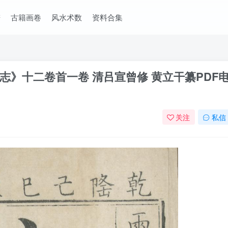
谱
古籍画卷
风水术数
资料合集
》十二卷首一卷 清吕宣曾修 黄立干纂PDF
关注
私信