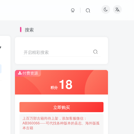
搜索
电
开启精彩搜索
付费资源
18
积分
立即购买
上百万部古籍尚待上架，添加客服微信：
AB360066-----可代找各种版本的县志、海外版孤
本古籍