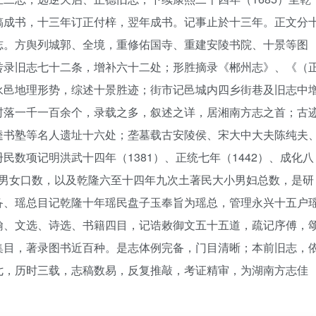
稿成书，十三年订正付梓，翌年成书。记事止於十三年。正文分
志。方舆列城郭、全境，重修佑国寺、重建安陵书院、十景等图
转录旧志七十二条，增补六十二处；形胜摘录《郴州志》、《（
永邑地理形势，综述十景胜迹；街市记邑城内四乡街巷及旧志中
村落一千一百余个，录载之多，叙述之详，居湘南方志之首；古
逵书塾等名人遗址十六处；垄墓载古安陵侯、宋大中大夫陈纯夫
数项记明洪武十四年（1381）、正统七年（1442）、成化八
数，男女口数，以及乾隆六至十四年九次土著民大小男妇总数，是研
备、瑶总目记乾隆十年瑶民盘子玉奉旨为瑶总，管理永兴十五户
翰、文选、诗选、书籍四目，记诰敕御文五十五道，疏记序傅，
集目，著录图书近百种。是志体例完备，门目清晰；本前旧志，
七，历时三载，志稿数易，反复推敲，考证精审，为湖南方志佳