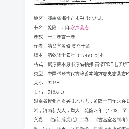
地区：湖南省郴州市永兴县地方志
书名：乾隆十四年
永兴县志
卷数：十二卷首一卷
作者：清吕宣曾修 黄立干纂
版本：清乾隆十四年（1749）刻本
格式：据原藏本原书原貌拍摄 高清PDF电子版
类型：中国稀缺古代古籍善本地方志史志县志P
大小：32MB
页码：518双页
湖南省郴州市永兴县地方志，乾隆十四年永兴县
岩，河南新安人，举人，乾隆八年（1743）
六卷、《编订辨惑论》二卷、《古宫室名制考
度，邑人，拔贡，平江教谕。是志上承康熙李王