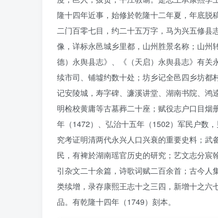
隆十四年近事，始修於乾隆十二年夏，年底脱
二门百零七目，约二十五万字，马为兴五修县
像，详标永邑城乡里都，山州胜景名称；山州
德）永舆县志》、《（天启）永舆县志》有关
续市司、铺墟约数十处；坊乡记全邑四乡坊都
记安陵城，寿字碑、濂溪讲堂、湖南书院、鸿
明检校黄庸等古墓葬二十座；赋役志户口目烟册民
年（1472）、弘治十五年（1502）军民户
究考证明清两代永兴人口兴衰的重要史料；武
民，有裨於湖南瑶官历史的研究；艺文志分宸
引杂文二十余篇，诗歌词赋二百余首；古今人
类续增，录存康熙王志十之三四，新增十之六
品。有乾隆十四年（1749）刻本。