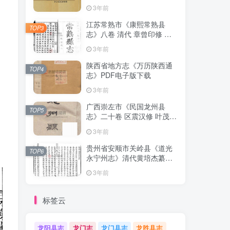
清下载
3年前
江苏常熟市《康熙常熟县
TOP3
志》八卷 清代 章曾印修 曾
倬纂PDF影印本高清电子版
3年前
下载
陕西省地方志《万历陕西通
TOP4
志》PDF电子版下载
3年前
广西崇左市《民国龙州县
TOP5
志》二十卷 区震汉修 叶茂基
纂 高清电子版PDF影印本下
3年前
载
贵州省安顺市关岭县《道光
TOP6
永宁州志》清代黄培杰纂修
PDF高清电子版影印本下载
3年前
标签云
龙阳县志
龙门志
龙门县志
龙胜县志