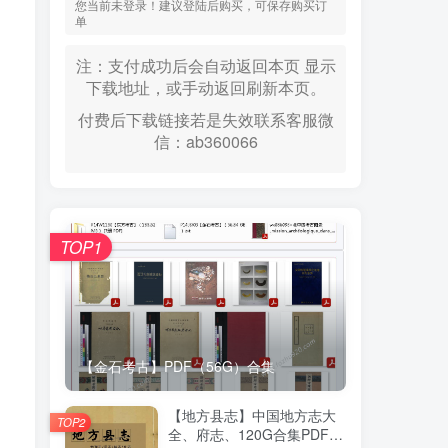
您当前未登录！建议登陆后购买，可保存购买订
单
注：支付成功后会自动返回本页 显示
下载地址，或手动返回刷新本页。
付费后下载链接若是失效联系客服微
信：ab360066
TOP1
【金石考古】PDF（56G）合集
【地方县志】中国地方志大
TOP2
全、府志、120G合集PDF高