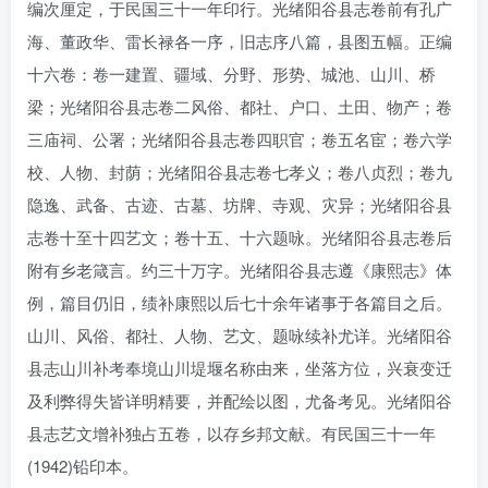
编次厘定，于民国三十一年印行。光绪阳谷县志卷前有孔广
海、董政华、雷长禄各一序，旧志序八篇，县图五幅。正编
十六卷：卷一建置、疆域、分野、形势、城池、山川、桥
梁；光绪阳谷县志卷二风俗、都社、户口、土田、物产；卷
三庙祠、公署；光绪阳谷县志卷四职官；卷五名宦；卷六学
校、人物、封荫；光绪阳谷县志卷七孝义；卷八贞烈；卷九
隐逸、武备、古迹、古墓、坊牌、寺观、灾异；光绪阳谷县
志卷十至十四艺文；卷十五、十六题咏。光绪阳谷县志卷后
附有乡老箴言。约三十万字。光绪阳谷县志遵《康熙志》体
例，篇目仍旧，绩补康熙以后七十余年诸事于各篇目之后。
山川、风俗、都社、人物、艺文、题咏续补尤详。光绪阳谷
县志山川补考奉境山川堤堰名称由来，坐落方位，兴衰变迁
及利弊得失皆详明精要，并配绘以图，尤备考见。光绪阳谷
县志艺文增补独占五卷，以存乡邦文献。有民国三十一年
(1942)铅印本。