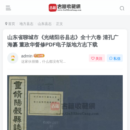
首页
地方县志
山东县志
正文
山东省聊城市《光绪阳谷县志》全十六卷 清孔广
海纂 董政华督修PDF电子版地方志下载
admin
关注
私信
这家伙很懒，什么都没有写...