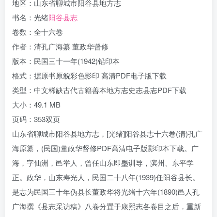
地区：山东省聊城市阳谷县地方志
书名：光绪
阳谷县志
卷数：全十六卷
作者：清孔广海纂 董政华督修
版本：民国三十一年(1942)铅印本
格式：据原书原貌彩色影印 高清PDF电子版下载
类型：中文稀缺古代古籍善本地方志史志县志PDF下载
大小：49.1 MB
页码：353双页
山东省聊城市阳谷县地方志，[光绪]阳谷县志十六卷(清)孔广
海原纂，(民国)董政华督修PDF高清电子版影印本下载。广
海，字仙洲，邑举人，曾任山东即墨训导，滨州、东平学
正。政华，山东寿光人，民国二十八年(1939)任阳谷县长。
是志为民国三十年伪县长董政华将光绪十六年(1890)邑人孔
广海撰《县志采访稿》八卷分置于康熙志各卷目之后，重新