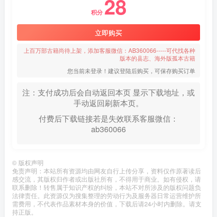
28
积分
立即购买
上百万部古籍尚待上架，添加客服微信：AB360066-----可代找各种
版本的县志、海外版孤本古籍
您当前未登录！建议登陆后购买，可保存购买订单
注：支付成功后会自动返回本页 显示下载地址，或
手动返回刷新本页。
付费后下载链接若是失效联系客服微信：
ab360066
©
版权声明
免责声明：本站所有资源均由网友自行上传分享，资料仅作原著读后
感交流，其版权归作者或出版社所有，不得用于商业。如有侵权，请
联系删除！转售属于知识产权的纠纷，本站不对所涉及的版权问题负
法律责任。此资源仅为搜集整理的劳动行为及服务器日常运营维护所
需费用，不代表作品素材本身的价值，下载后请24小时内删除。请支
持正版。