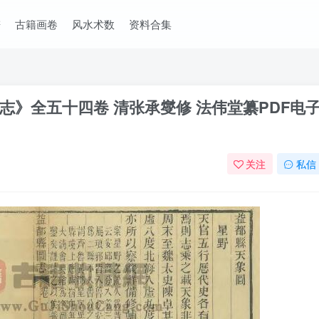
谱
古籍画卷
风水术数
资料合集
》全五十四卷 清张承燮修 法伟堂纂PDF电
关注
私信