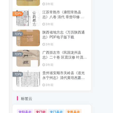
清下载
3年前
江苏常熟市《康熙常熟县
TOP3
志》八卷 清代 章曾印修 曾
倬纂PDF影印本高清电子版
3年前
下载
陕西省地方志《万历陕西通
TOP4
志》PDF电子版下载
3年前
广西崇左市《民国龙州县
TOP5
志》二十卷 区震汉修 叶茂基
纂 高清电子版PDF影印本下
3年前
载
贵州省安顺市关岭县《道光
TOP6
永宁州志》清代黄培杰纂修
PDF高清电子版影印本下载
3年前
标签云
龙阳县志
龙门志
龙门县志
龙胜县志