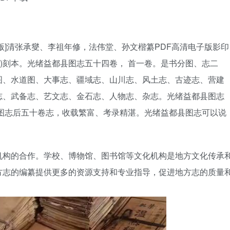
版]清张承燮、李祖年修，法伟堂、孙文楷纂PDF高清电子版影印
907)刻本。光绪益都县图志五十四卷， 首一卷。是书分图、志二
图、水道图、大事志、疆域志、山川志、风土志、古迹志、营建
志、武备志、艺文志、金石志、人物志、杂志。光绪益都县图志
图志后五十卷志，收载繁富、考录精湛。光绪益都县图志可以说
机构的合作。学校、博物馆、图书馆等文化机构是地方文化传承
方志的编纂提供更多的资源支持和专业指导，促进地方志的质量