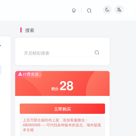
搜索
子
开启精彩搜索
付费资源
28
积分
立即购买
上百万部古籍尚待上架，添加客服微信：
AB360066-----可代找各种版本的县志、海外版孤
本古籍