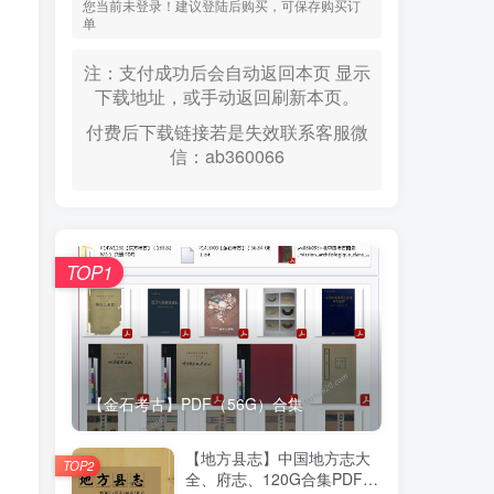
您当前未登录！建议登陆后购买，可保存购买订
单
注：支付成功后会自动返回本页 显示
下载地址，或手动返回刷新本页。
付费后下载链接若是失效联系客服微
信：ab360066
TOP1
【金石考古】PDF（56G）合集
【地方县志】中国地方志大
TOP2
全、府志、120G合集PDF高