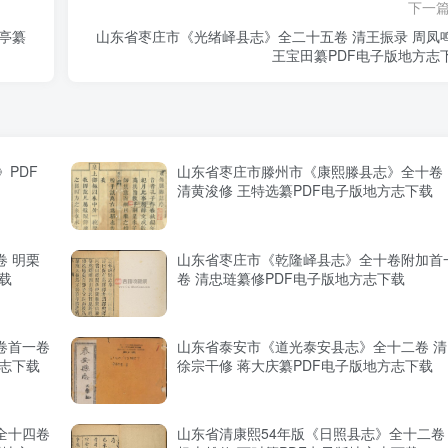
下一
亭纂
山东省枣庄市《光绪峄县志》全二十五卷 清王振录 周凤
王宝田纂PDF电子版地方志
PDF
山东省枣庄市滕州市《康熙滕县志》全十卷
清黄浚修 王特选纂PDF电子版地方志下载
 明栗
山东省枣庄市《乾隆峄县志》全十卷附加首
载
卷 清忠琏纂修PDF电子版地方志下载
卷首一卷
山东省泰安市《道光泰安县志》全十二卷 清
方志下载
徐宗干修 蒋大庆纂PDF电子版地方志下载
全十四卷
山东省清康熙54年版《日照县志》全十二卷