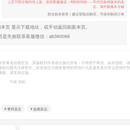
上百万部古籍尚待上架，添加客服微信：AB360066-----可代找各种版本的县
志、海外版孤本古籍
您当前未登录！建议登陆后购买，可保存购买订单
本页 显示下载地址，或手动返回刷新本页。
是失效联系客服微信：ab360066
作原著读后感交流，其版权归作者或出版社所有，不得用于商业。如有侵权，
版权问题负法律责任。此资源仅为搜集整理的劳动行为及服务器日常运营维护
删除。请支持正版。
THE END
# 青州县志
# 益都县志