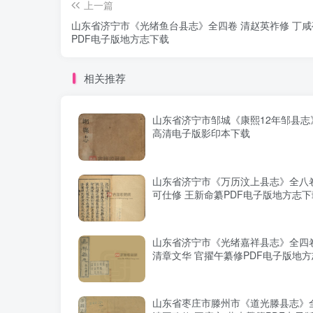
上一篇
山东省济宁市《光绪鱼台县志》全四卷 清赵英祚修 丁咸
PDF电子版地方志下载
相关推荐
山东省济宁市邹城《康熙12年邹县志》
高清电子版影印本下载
山东省济宁市《万历汶上县志》全八卷
可仕修 王新命纂PDF电子版地方志下
山东省济宁市《光绪嘉祥县志》全四
清章文华 官擢午纂修PDF电子版地
山东省枣庄市滕州市《道光滕县志》