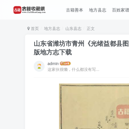
古籍善本
地方县志
百姓家
首页
地方县志
山东县志
正文
山东省潍坊市青州《光绪益都县图志
版地方志下载
admin
这家伙很懒，什么都没有写...