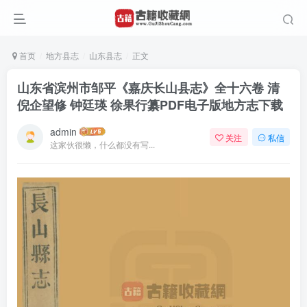
首页
地方县志
山东县志
正文
山东省滨州市邹平《嘉庆长山县志》全十六卷 清
倪企望修 钟廷瑛 徐果行纂PDF电子版地方志下载
admin
关注
私信
这家伙很懒，什么都没有写...