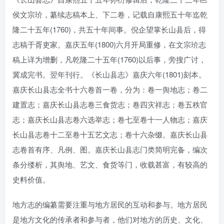
侯文宗玠，纂续志稿本上、下二卷，记载自康熙五十年迄乾
隆二十五年(1760)，共五十年间事。倪企望掌长山县后，得
志稿于胥吏家。嘉庆五年(1800)六月开局重修，在文宗玠志
稿上详为增删，凡乾隆二十五年(1760)以后事，旁搜广讨，
冀成完书。翌年刊行。《长山县志》嘉庆六年(1801)刻本。
嘉庆长山县志全书十六卷首一卷，分为：卷一舆地志；卷二
建置志；嘉庆长山县志卷三食货志；卷四灾祥志；卷五秩官
志；嘉庆长山县志卷六选举志；卷七至卷十一人物志；嘉庆
长山县志卷十二至卷十五艺文志；卷十六杂缀。嘉庆长山县
志卷首有序、凡例、图。嘉庆长山县志门类简明完备，编次
条分缕析，其舆地、艺文、食货等门，收载甚富，有较高的
史料价值。
地方志的编纂需要注重与地方居民的互动和参与。地方居民
是地方文化的传承者和参与者，他们对地方的历史、文化、