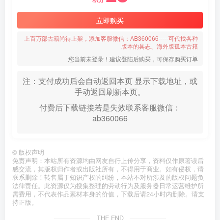
立即购买
上百万部古籍尚待上架，添加客服微信：AB360066-----可代找各种
版本的县志、海外版孤本古籍
您当前未登录！建议登陆后购买，可保存购买订单
注：支付成功后会自动返回本页 显示下载地址，或
手动返回刷新本页。
付费后下载链接若是失效联系客服微信：
ab360066
©
版权声明
免责声明：本站所有资源均由网友自行上传分享，资料仅作原著读后
感交流，其版权归作者或出版社所有，不得用于商业。如有侵权，请
联系删除！转售属于知识产权的纠纷，本站不对所涉及的版权问题负
法律责任。此资源仅为搜集整理的劳动行为及服务器日常运营维护所
需费用，不代表作品素材本身的价值，下载后请24小时内删除。请支
持正版。
THE END