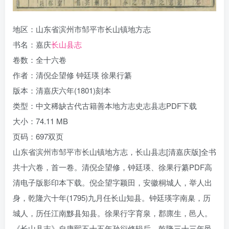
地区：山东省滨州市邹平市长山镇地方志
书名：嘉庆
长山县志
卷数：全十六卷
作者：清倪企望修 钟廷瑛 徐果行纂
版本：清嘉庆六年(1801)刻本
类型：中文稀缺古代古籍善本地方志史志县志PDF下载
大小：74.11 MB
页码：697双页
山东省滨州市邹平市长山镇地方志，长山县志[清嘉庆版]全书
共十六卷，首一卷。清倪企望修，钟廷瑛、徐果行纂PDF高
清电子版影印本下载。倪企望字颖田，安徽桐城人，举人出
身，乾隆六十年(1795)九月任长山知县。钟廷瑛字南臬，历
城人，历任江南黟县知县。徐果行字育泉，郡廪生，邑人。
《长山县志》自康熙五十五年孙衍修辑后，乾隆三十三年邑