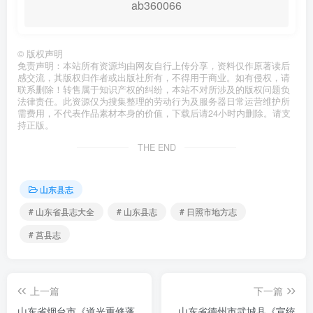
ab360066
©
版权声明
免责声明：本站所有资源均由网友自行上传分享，资料仅作原著读后
感交流，其版权归作者或出版社所有，不得用于商业。如有侵权，请
联系删除！转售属于知识产权的纠纷，本站不对所涉及的版权问题负
法律责任。此资源仅为搜集整理的劳动行为及服务器日常运营维护所
需费用，不代表作品素材本身的价值，下载后请24小时内删除。请支
持正版。
THE END
山东县志
# 山东省县志大全
# 山东县志
# 日照市地方志
# 莒县志
上一篇
下一篇
山东省烟台市《道光重修蓬
山东省德州市武城县《宣统