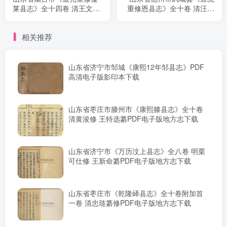
莱县志》全十四卷 清王文焘
重修恩县志》全十卷 清汪鸿
修 张本 葛元昶纂PDF电子版
孙修 刘儒臣 王金阶纂PDF电
地方志下载
子版地方志下载
相关推荐
山东省济宁市邹城《康熙12年邹县志》PDF
高清电子版影印本下载
山东省枣庄市滕州市《康熙滕县志》全十卷
清黄浚修 王特选纂PDF电子版地方志下载
山东省济宁市《万历汶上县志》全八卷 明栗
可仕修 王新命纂PDF电子版地方志下载
山东省枣庄市《乾隆峄县志》全十卷附加首
一卷 清忠琏纂修PDF电子版地方志下载