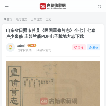
首页
地方县志
山东县志
正文
山东省日照市莒县《民国重修莒志》全七十七卷
卢少泉修 庄陔兰纂PDF电子版地方志下载
admin
关注
私信
这家伙很懒，什么都没有写...