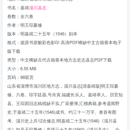
书名：嘉靖
淄川县志
卷数：全六卷
作者：明王琮纂修
版本：明嘉靖二十五年（1546）刻本
格式：据原书原貌彩色影印 高清PDF稀缺中文古籍善本电子
版下载
类型：中文稀缺古代古籍善本地方志史志县志PDF下载
大小：6.55 MB
页码：98双页
山东省淄博市淄川区地方志，淄川县志[清嘉靖版]明王琮纂
修。六卷。琮字廷器,号肖寅,福建长乐人。嘉靖举人。历官知
县。王琮因旧志稿残缺不实,广采册簿,汇稽典籍,参考遗闻野
史,于嘉靖二十五年(1546)成书。约三十一万字。卷首有图
考。淄川史上共12次修志∶明嘉靖二十五年(1546)《淄川县
志》知县王琮纂修；嘉靖三十九年(1560)《淄川县志》，今