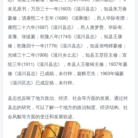
未见原书；万历三十一年(1603)《淄川县志》，知县朱万春
纂修；清康熙二十五年 (1686) 《淄乘徵》，邑人毕际有撰；
康熙二十六年(1687)《淄川县志》，邑人唐梦赉、毕际有、
袁藩、张绂纂；乾隆八年(1743)《淄川县志》，知县王康
修；乾隆四十一年(1776)《淄川县志》，知县张鸣铎纂修；
光绪三十二年(1906)《淄川乡土志》，知县王荩臣主修；宣
统三年(1911)《淄川县志》，本县人王敬铸主修；1937年纂
修《淄川县志》已成稿，未付梓，篇帙尽失；1963年编纂
《淄川区志》已成定稿，未付梓。
县志也反映了地方政治、经济、社会等方面的发展。通过对
县志的研究，可以了解一个地方的政治制度、经济结构、社
会风貌等方面的变迁和发展轨迹。