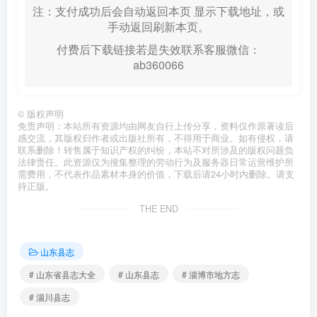
注：支付成功后会自动返回本页 显示下载地址，或
手动返回刷新本页。
付费后下载链接若是失效联系客服微信：
ab360066
©
版权声明
免责声明：本站所有资源均由网友自行上传分享，资料仅作原著读后
感交流，其版权归作者或出版社所有，不得用于商业。如有侵权，请
联系删除！转售属于知识产权的纠纷，本站不对所涉及的版权问题负
法律责任。此资源仅为搜集整理的劳动行为及服务器日常运营维护所
需费用，不代表作品素材本身的价值，下载后请24小时内删除。请支
持正版。
THE END
山东县志
# 山东省县志大全
# 山东县志
# 淄博市地方志
# 淄川县志