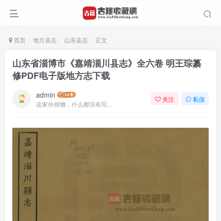
首页
地方县志
山东县志
正文
山东省淄博市《嘉靖淄川县志》全六卷 明王琮纂
修PDF电子版地方志下载
admin
关注
私信
这家伙很懒，什么都没有写...