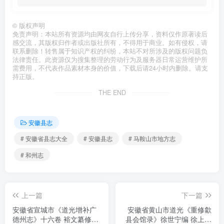
©
版权声明
免责声明：本站所有资源均由网友自行上传分享，资料仅作原著读后
感交流，其版权归作者或出版社所有，不得用于商业。如有侵权，请
联系删除！转售属于知识产权的纠纷，本站不对所涉及的版权问题负
法律责任。此资源仅为搜集整理的劳动行为及服务器日常运营维护所
需费用，不代表作品素材本身的价值，下载后请24小时内删除。请支
持正版。
THE END
安徽县志
# 安徽省县志大全
# 安徽县志
# 马鞍山市地方志
# 和州志
上一篇
下一篇
安徽省宣城市《道光增补广
安徽省黄山市道光《重修歙
德州志》十六卷 裕文纂修
县会馆录》徐世宁编 徐上镛