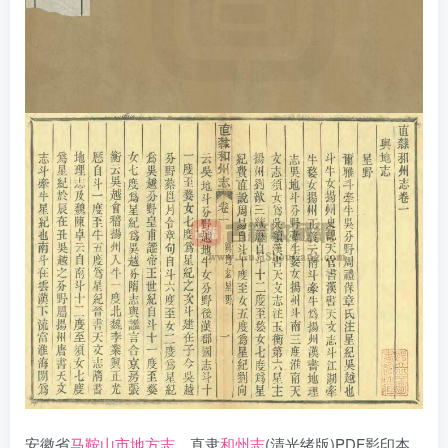
安徽省
马鞍山市地方志
，直隶
和州志
(清光绪版)PDF影印本