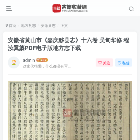
首页
地方县志
安徽县志
正文
安徽省黄山市《嘉庆黟县志》十六卷 吴甸华修 程
汝翼纂PDF电子版地方志下载
admin
关注
私信
这家伙很懒，什么都没有写...