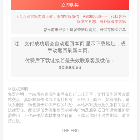
立即购买
上百万部古籍尚待上架，添加客服微信：AB360066-----可代找各种
版本的县志、海外版孤本古籍
您当前未登录！建议登陆后购买，可保存购买订单
注：支付成功后会自动返回本页 显示下载地址，或
手动返回刷新本页。
付费后下载链接若是失效联系客服微信：
ab360066
©
版权声明
免责声明：本站所有资源均由网友自行上传分享，资料仅作原著读后
感交流，其版权归作者或出版社所有，不得用于商业。如有侵权，请
联系删除！转售属于知识产权的纠纷，本站不对所涉及的版权问题负
法律责任。此资源仅为搜集整理的劳动行为及服务器日常运营维护所
需费用，不代表作品素材本身的价值，下载后请24小时内删除。请支
持正版。
THE END