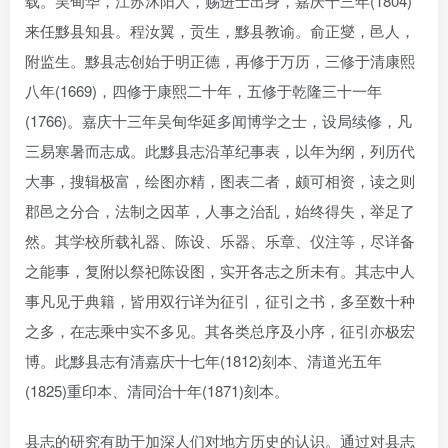
载。吴甸华，江苏沭阳人，赐进士出身，嘉庆十三年(1804)
来任黟县知县。程汝翼，贡生，黟县教谕。俞正燮，邑人，
附监生。黟县志创始于明正德，再修于万历，三修于清康熙
八年(1669)，四修于康熙二十年，五修于乾隆三十一年
(1766)。嘉庆十三年吴甸华延多闻博学之士，设局续修，凡
三易寒暑而志成。此黟县志沿革纪事表，以年为纲，列历代
大事，搜辑极富，绘图亦精，图表二者，颇可相资，读之则
郡邑之分合，法制之因革，人事之治乱，始终得失，举足了
然。其学校所载礼器、陈设、乐器、乐章、仪注等，尽详备
之能事，复附以祭祀陈设图，实开各志之所未有。其志中人
事凡见于典籍，皆用双行详为征引，征引之书，多至数十种
之多，在志乘中实不多见。其各类总序及小序，征引亦极宏
博。此黟县志有清嘉庆十七年(1812)刻本、清道光五年
(1825)重印本、清同治十年(1871)刻本。
县志的研究有助于加深人们对地方历史的认识。通过对县志