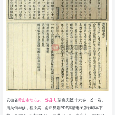
安徽省
黄山市地方志
，
黟县志
(清嘉庆版)十六卷，首一卷。
清吴甸华修，程汝翼、俞正燮纂PDF高清电子版影印本下