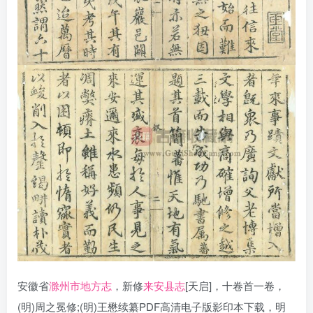
安徽省
滁州市地方志
，新修
来安县志
[天启]，十卷首一卷，
(明)周之冕修;(明)王懋续纂PDF高清电子版影印本下载，明