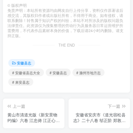
©
版权声明
免责声明：本站所有资源均由网友自行上传分享，资料仅作原著读后
感交流，其版权归作者或出版社所有，不得用于商业。如有侵权，请
联系删除！转售属于知识产权的纠纷，本站不对所涉及的版权问题负
法律责任。此资源仅为搜集整理的劳动行为及服务器日常运营维护所
需费用，不代表作品素材本身的价值，下载后请24小时内删除。请支
持正版。
THE END
安徽县志
# 安徽省县志大全
# 安徽县志
# 滁州市地方志
# 来安县志
上一篇
下一篇
黄山市清道光版《新安景物
安徽省安庆市《道光宿松县
约编》六卷 江忠俦 江正心辑
志》二十八卷 邬正阶 郑敦亮
安徽省PDF电子版山水地理
修PDF电子版地方志下载
志下载