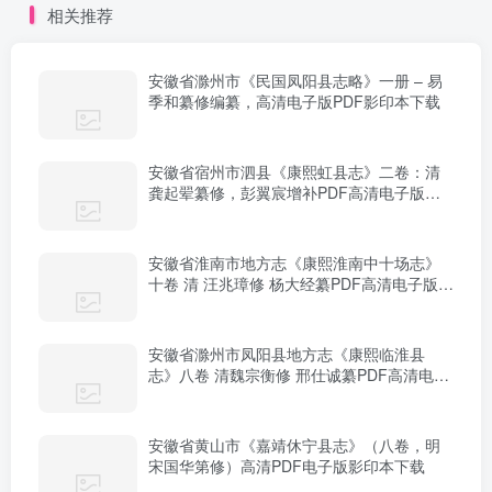
相关推荐
安徽省滁州市《民国凤阳县志略》一册 – 易
季和纂修编纂，高清电子版PDF影印本下载
安徽省宿州市泗县《康熙虹县志》二卷：清
龚起翚纂修，彭翼宸增补PDF高清电子版影
印本下载
安徽省淮南市地方志《康熙淮南中十场志》
十卷 清 汪兆璋修 杨大经纂PDF高清电子版下
载
安徽省滁州市凤阳县地方志《康熙临淮县
志》八卷 清魏宗衡修 邢仕诚纂PDF高清电子
版影印本下载
安徽省黄山市《嘉靖休宁县志》（八卷，明
宋国华第修）高清PDF电子版影印本下载