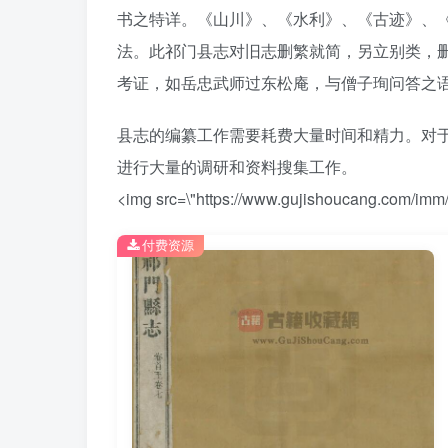
书之特详。《山川》、《水利》、《古迹》、
法。此祁门县志对旧志删繁就简，另立别类，
考证，如岳忠武师过东松庵，与僧子珣问答之语，
县志的编纂工作需要耗费大量时间和精力。对
进行大量的调研和资料搜集工作。
<img src=\"https://www.gujishoucang.com/imm/
付费资源