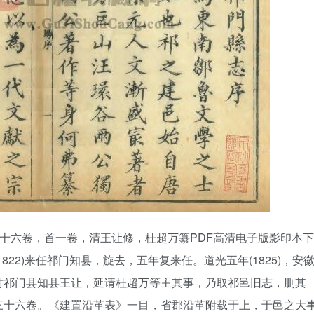
三十六卷，首一卷，清王让修，桂超万纂PDF高清电子版影印本下
22)来任祁门知县，旋去，五年复来任。道光五年(1825)，安
时祁门县知县王让，延请桂超万等主其事，乃取祁邑旧志，删其
三十六卷。《建置沿革表》一目，省郡沿革附载于上，于邑之大