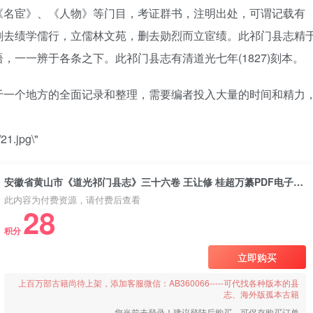
《名宦》、《人物》等门目，考证群书，注明出处，可谓记载有
删去绩学儒行，立儒林文苑，删去勋烈而立宦绩。此祁门县志精
一一辨于各条之下。此祁门县志有清道光七年(1827)刻本。
于一个地方的全面记录和整理，需要编者投入大量的时间和精力
21.jpg\"
安徽省黄山市《道光祁门县志》三十六卷 王让修 桂超万纂PDF电子版地方志下载
此内容为付费资源，请付费后查看
28
积分
立即购买
上百万部古籍尚待上架，添加客服微信：AB360066-----可代找各种版本的县
志、海外版孤本古籍
您当前未登录！建议登陆后购买，可保存购买订单