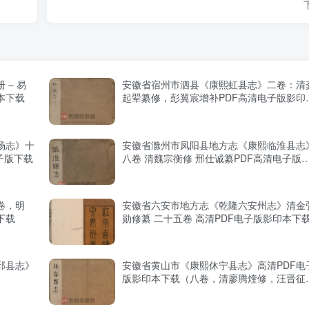
– 易
安徽省宿州市泗县《康熙虹县志》二卷：清
本下载
起翚纂修，彭翼宸增补PDF高清电子版影印
下载
场志》十
安徽省滁州市凤阳县地方志《康熙临淮县志
子版下载
八卷 清魏宗衡修 邢仕诚纂PDF高清电子版
印本下载
卷，明
安徽省六安市地方志《乾隆六安州志》清金
下载
勋修纂 二十五卷 高清PDF电子版影印本下
邱县志》
安徽省黄山市《康熙休宁县志》高清PDF电
版影印本下载（八卷，清廖腾煃修，汪晋征
纂）