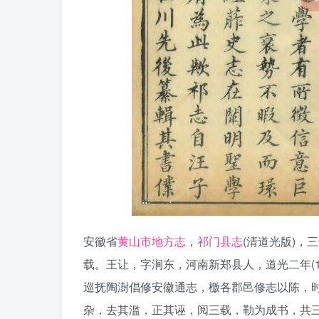
安徽省
黄山市地方志
，
祁门县志
(清道光版)，
载。王让，字涧东，河南新郑县人，道光二年(18
巡抚陶澍倡修安徽通志，檄各郡邑修志以陈，
杂，去其滥，正其诬，阅三载，勒为成书，共