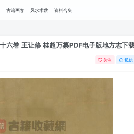
谱
古籍画卷
风水术数
资料合集
六卷 王让修 桂超万纂PDF电子版地方志下
关注
私信