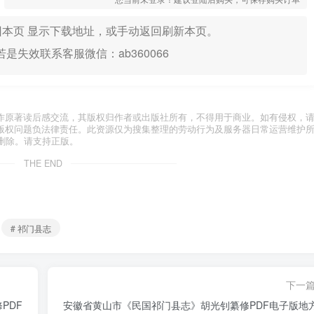
本页 显示下载地址，或手动返回刷新本页。
是失效联系客服微信：ab360066
作原著读后感交流，其版权归作者或出版社所有，不得用于商业。如有侵权，
版权问题负法律责任。此资源仅为搜集整理的劳动行为及服务器日常运营维护
删除。请支持正版。
THE END
# 祁门县志
下一
PDF
安徽省黄山市《民国祁门县志》胡光钊纂修PDF电子版地