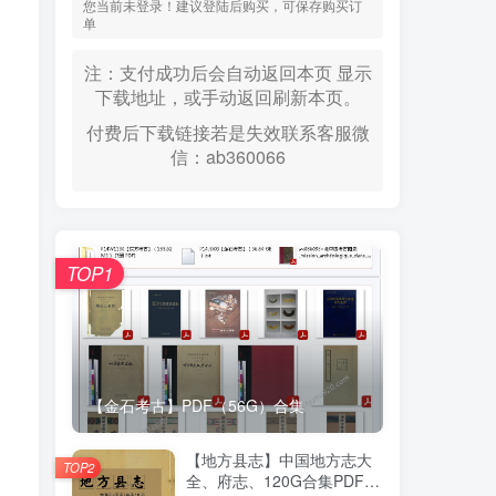
您当前未登录！建议登陆后购买，可保存购买订
单
注：支付成功后会自动返回本页 显示
下载地址，或手动返回刷新本页。
付费后下载链接若是失效联系客服微
信：ab360066
TOP1
【金石考古】PDF（56G）合集
【地方县志】中国地方志大
TOP2
全、府志、120G合集PDF高