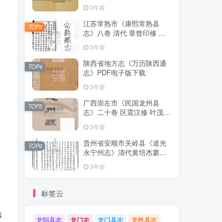
清下载
3年前
江苏常熟市《康熙常熟县
TOP3
志》八卷 清代 章曾印修 曾
倬纂PDF影印本高清电子版
3年前
下载
陕西省地方志《万历陕西通
TOP4
志》PDF电子版下载
3年前
广西崇左市《民国龙州县
TOP5
志》二十卷 区震汉修 叶茂基
纂 高清电子版PDF影印本下
3年前
载
贵州省安顺市关岭县《道光
TOP6
永宁州志》清代黄培杰纂修
PDF高清电子版影印本下载
3年前
徽
标签云
事
龙阳县志
龙门志
龙门县志
龙胜县志