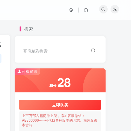
搜索
载
开启精彩搜索
付费资源
28
积分
立即购买
上百万部古籍尚待上架，添加客服微信：
AB360066-----可代找各种版本的县志、海外版孤
本古籍