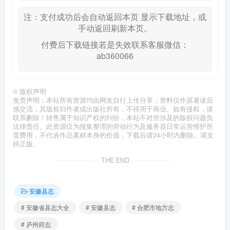
注：支付成功后会自动返回本页 显示下载地址，或
手动返回刷新本页。
付费后下载链接若是失效联系客服微信：
ab360066
©
版权声明
免责声明：本站所有资源均由网友自行上传分享，资料仅作原著读后
感交流，其版权归作者或出版社所有，不得用于商业。如有侵权，请
联系删除！转售属于知识产权的纠纷，本站不对所涉及的版权问题负
法律责任。此资源仅为搜集整理的劳动行为及服务器日常运营维护所
需费用，不代表作品素材本身的价值，下载后请24小时内删除。请支
持正版。
THE END
安徽县志
# 安徽省县志大全
# 安徽县志
# 合肥市地方志
# 庐州府志