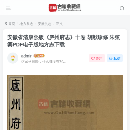
首页
地方县志
安徽县志
正文
安徽省清康熙版《庐州府志》十卷 胡献珍修 朱弦
纂PDF电子版地方志下载
admin
关注
私信
这家伙很懒，什么都没有写...