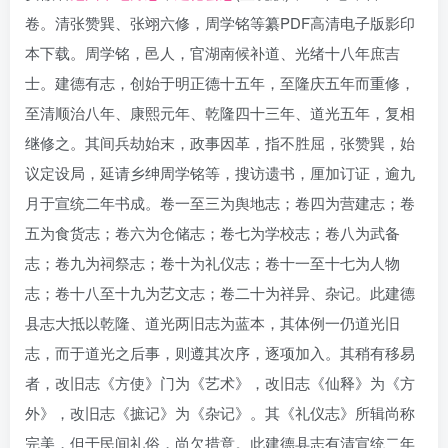
卷。清张赞巽、张翊六修，周学铭等纂PDF高清电子版影印
本下载。周学铭，邑人，官湖南候补道、光绪十八年庶吉
士。建德有志，创始于明正德十五年，至隆庆五年而重修，
至清顺治八年、康熙元年、乾隆四十三年、道光五年，复相
继修之。其间兵劫始末，政事因革，指不胜屈，张赞巽，始
议定设局，延请乡绅周学铭等，搜访遗书，厘加订证，逾九
月于宣统二年书成。卷一至三为舆地志；卷四为营建志；卷
五为食货志；卷六为仓储志；卷七为学校志；卷八为武备
志；卷九为祠祭志；卷十为礼仪志；卷十一至十七为人物
志；卷十八至十九为艺文志；卷二十为祥异、杂记。此建德
县志大抵以乾隆、道光两旧志为蓝本，其体例一仍道光旧
志，而于道光之后事，则遵其次序，逐项加入。其稍有移易
者，改旧志《方使》门为《艺术》，改旧志《仙释》为《方
外》，改旧志《摭记》为《杂记》。其《礼仪志》所辑尚称
完美，但于民间礼俗，尚欠措意。此建德县志有清宣统二年