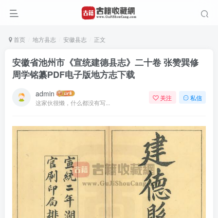
首页
地方县志
安徽县志
正文
安徽省池州市《宣统建德县志》二十卷 张赞巽修
周学铭纂PDF电子版地方志下载
admin
关注
私信
这家伙很懒，什么都没有写...