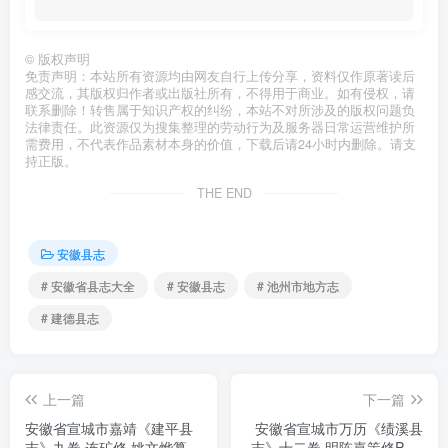
©
版权声明
免责声明：本站所有资源均由网友自行上传分享，资料仅作原著读后
感交流，其版权归作者或出版社所有，不得用于商业。如有侵权，请
联系删除！转售属于知识产权的纠纷，本站不对所涉及的版权问题负
法律责任。此资源仅为搜集整理的劳动行为及服务器日常运营维护所
需费用，不代表作品素材本身的价值，下载后请24小时内删除。请支
持正版。
THE END
安徽县志
# 安徽省县志大全
# 安徽县志
# 池州市地方志
# 建德县志
上一篇
下一篇
安徽省宣城市嘉靖《建平县
安徽省宣城市万历《绩溪县
志》九卷 连矿修 姚文烨纂
志》十二卷 明陈嘉策修PDF