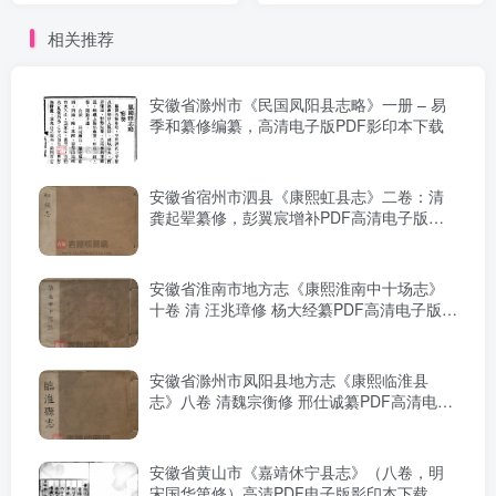
相关推荐
安徽省滁州市《民国凤阳县志略》一册 – 易
季和纂修编纂，高清电子版PDF影印本下载
安徽省宿州市泗县《康熙虹县志》二卷：清
龚起翚纂修，彭翼宸增补PDF高清电子版影
印本下载
安徽省淮南市地方志《康熙淮南中十场志》
十卷 清 汪兆璋修 杨大经纂PDF高清电子版下
载
安徽省滁州市凤阳县地方志《康熙临淮县
志》八卷 清魏宗衡修 邢仕诚纂PDF高清电子
版影印本下载
安徽省黄山市《嘉靖休宁县志》（八卷，明
宋国华第修）高清PDF电子版影印本下载