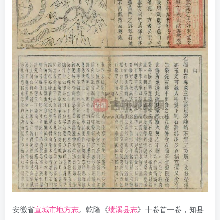
安徽省
宣城市地方志
。乾隆《
绩溪县志
》十卷首一卷，知县