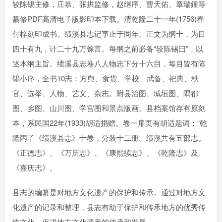
较陈锡主修，庄恭、张拱监修，赵继序、曹天佑、章瑞鍾等
纂修PDF高清电子版影印本下载。清乾隆二十一年(1756)春
付梓刻印成书。绩溪县志记事止于同年。正文为纲十，为目
四十有九，计二十九万馀言。每纲之前必备“较陈锡曰”，以
述本纲主旨。绩溪县志卷八人物志下分十六目，每目皆有陈
锡小序，全书10志：方舆、食货、学校、武备、祀典、秩
官、选举、人物、艺文、杂志。附县治图、城垣图、隅都
图、乡图、山川图、学宫图和景点版画。县档案馆存有原刻
本，系民国22年(1933)胡适捐赠。卷一扉页有胡适题词：“乾
隆丙子《绩溪县志》十卷，分装十二册。绩溪共有五部志。
《正德志》、《万历志》、《康熙续志》、《乾隆志》及
《嘉庆志》。
县志的编纂是对地方文化遗产的保护和传承。通过对地方文
化遗产的记录和整理，县志有助于保护和传承地方的优秀传
统文化，促进地方文化遗产的传承和发展。