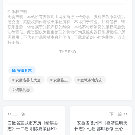
©
版权声明
免责声明：本站所有资源均由网友自行上传分享，资料仅作原著读后
感交流，其版权归作者或出版社所有，不得用于商业。如有侵权，请
联系删除！转售属于知识产权的纠纷，本站不对所涉及的版权问题负
法律责任。此资源仅为搜集整理的劳动行为及服务器日常运营维护所
需费用，不代表作品素材本身的价值，下载后请24小时内删除。请支
持正版。
THE END
安徽县志
# 安徽省县志大全
# 安徽县志
# 宣城市地方志
# 绩溪县志
上一篇
下一篇
安徽省宣城市万历《绩溪县
安徽省滁州市《嘉靖皇明天
志》十二卷 明陈嘉策修PDF
长志》七卷 邵时敏修 王心纂
电子版地方志下载
PDF电子版地方志下载