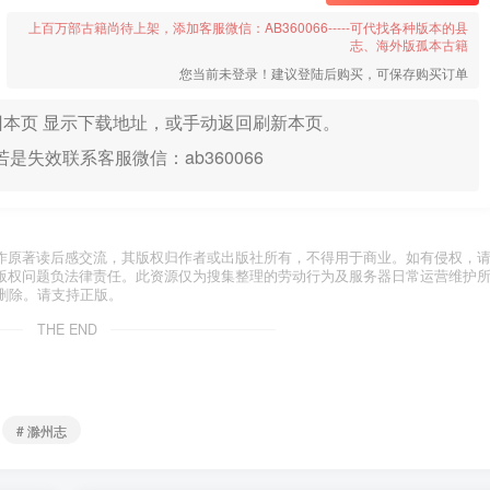
上百万部古籍尚待上架，添加客服微信：AB360066-----可代找各种版本的县
志、海外版孤本古籍
您当前未登录！建议登陆后购买，可保存购买订单
本页 显示下载地址，或手动返回刷新本页。
是失效联系客服微信：ab360066
作原著读后感交流，其版权归作者或出版社所有，不得用于商业。如有侵权，
版权问题负法律责任。此资源仅为搜集整理的劳动行为及服务器日常运营维护
删除。请支持正版。
THE END
# 滁州志