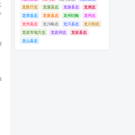
五
龙胜厅志
龙溪县志
龙游县志
龙洲志
守
龙津县志
龙泉县志
龙州纪略
龙州志
龙州县志
龙川略志
龙川县志
龙川別志
龙岩市地方志
龙岩州志
龙岩县志
，
龙山县志
则
地