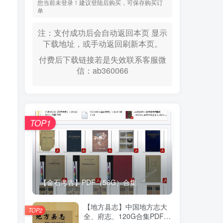
您当前未登录！建议登陆后购买，可保存购买订
单
注：支付成功后会自动返回本页 显示
下载地址，或手动返回刷新本页。
付费后下载链接若是失效联系客服微
信：ab360066
TOP1
【金石考古】PDF（56G）合集
【地方县志】中国地方志大
TOP2
全、府志、120G合集PDF高