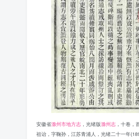
安徽省
滁州市地方志
，光绪版
滁州志
，十卷，
祖诒，字鞠孙，江苏青浦人，光绪二十一年(18