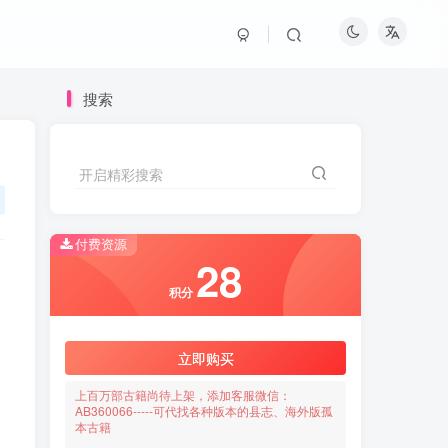
搜索
开启精彩搜索
付费资源
28
积分
立即购买
上百万部古籍尚待上架，添加客服微信：
AB360066-----可代找各种版本的县志、海外版孤
本古籍