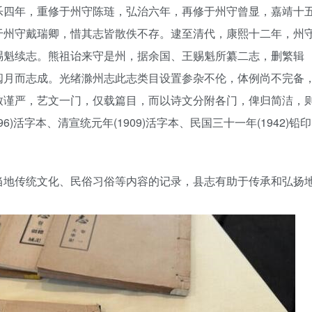
乐四年，重修于州守陈琏，弘治六年，再修于州守曾显，嘉靖十
于州守戴瑞卿，惜其志皆散佚不存。逮至清代，康熙十二年，州
赐魁续志。熊祖诒来守是州，据余国、王赐魁所纂二志，删繁辑
阅月而志成。光绪滁州志此志类目设置参杂不伦，体例尚不完备
致谨严，艺文一门，仅载篇目，而以诗文分附各门，俾归简洁，
)活字本、清宣统元年(1909)活字本、民国三十一年(1942)铅印
当地传统文化、民俗习俗等内容的记录，县志有助于传承和弘扬