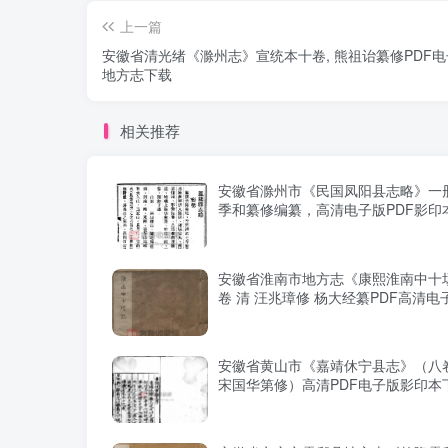
上一篇
安徽省清光绪《滁州志》宣统本十卷, 熊祖诒纂修PDF
地方志下载
相关推荐
安徽省滁州市《民国凤阳县志略》一册 
季和纂修编纂，高清电子版PDF影印
安徽省淮南市地方志《康熙淮南中十
卷 清 汪兆璋修 杨大经纂PDF高清电
安徽省黄山市《嘉靖休宁县志》（八
宋国华第修）高清PDF电子版影印本