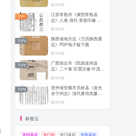
清下载
3年前
江苏常熟市《康熙常熟县
TOP3
志》八卷 清代 章曾印修 曾
倬纂PDF影印本高清电子版
3年前
下载
陕西省地方志《万历陕西通
TOP4
志》PDF电子版下载
3年前
广西崇左市《民国龙州县
TOP5
志》二十卷 区震汉修 叶茂基
纂 高清电子版PDF影印本下
3年前
载
贵州省安顺市关岭县《道光
TOP6
永宁州志》清代黄培杰纂修
PDF高清电子版影印本下载
3年前
标签云
郡
龙阳县志
龙门志
龙门县志
龙胜县志