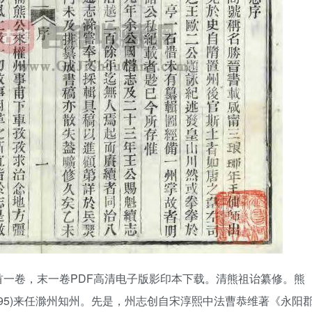
首一卷，末一卷PDF高清电子版影印本下载。清熊祖诒纂修。熊
95)来任滁州知州。先是，州志创自宋淳熙中法曹恭维著《永阳