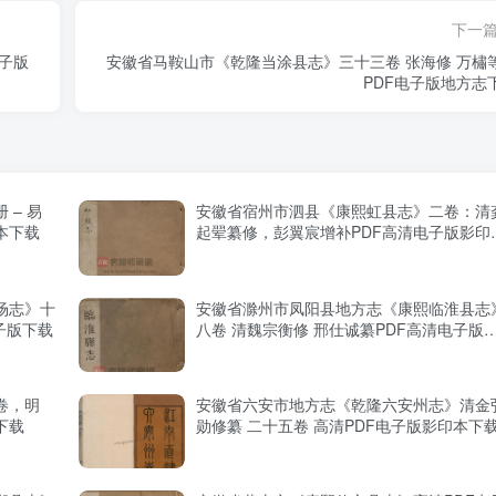
下一
电子版
安徽省马鞍山市《乾隆当涂县志》三十三卷 张海修 万橚
PDF电子版地方志
– 易
安徽省宿州市泗县《康熙虹县志》二卷：清
本下载
起翚纂修，彭翼宸增补PDF高清电子版影印
下载
场志》十
安徽省滁州市凤阳县地方志《康熙临淮县志
子版下载
八卷 清魏宗衡修 邢仕诚纂PDF高清电子版
印本下载
卷，明
安徽省六安市地方志《乾隆六安州志》清金
下载
勋修纂 二十五卷 高清PDF电子版影印本下