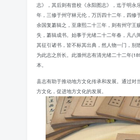
志》，其后则有曾校《永阳图志》，迄于明永
年，三修于州守林元伦，万历四十二年，四修
余国复纂辑之，至康熙二十三年，则有州守王
失，纂辑成书。始事于光绪二十二年春，凡八
其征引诸书，皆不标其出典，然人物一门，别
为此志之所长。此滁州志有清光绪二十二年(1896
本。
县志有助于推动地方文化传承和发展。通过对
方文化，促进地方文化的发展。