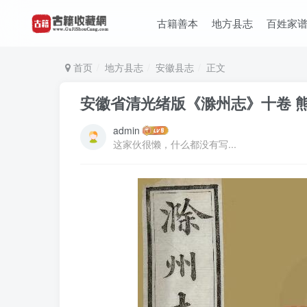
古籍善本
地方县志
百姓家
首页
地方县志
安徽县志
正文
安徽省清光绪版《滁州志》十卷 
admin
这家伙很懒，什么都没有写...