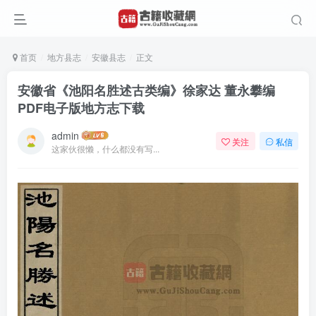
首页
地方县志
安徽县志
正文
安徽省《池阳名胜述古类编》徐家达 董永攀编
PDF电子版地方志下载
admin
关注
私信
这家伙很懒，什么都没有写...