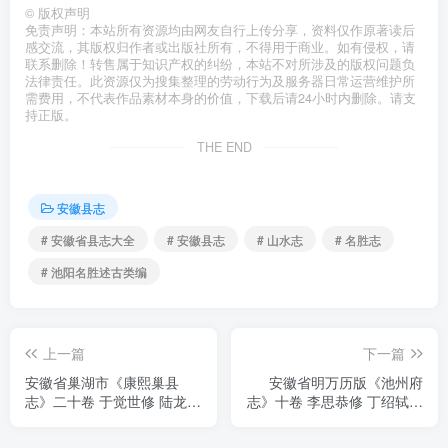
©
版权声明
免责声明：本站所有资源均由网友自行上传分享，资料仅作原著读后
感交流，其版权归作者或出版社所有，不得用于商业。如有侵权，请
联系删除！转售属于知识产权的纠纷，本站不对所涉及的版权问题负
法律责任。此资源仅为搜集整理的劳动行为及服务器日常运营维护所
需费用，不代表作品素材本身的价值，下载后请24小时内删除。请支
持正版。
THE END
安徽县志
# 安徽省县志大全
# 安徽县志
# 山水志
# 名胜志
# 池阳名胜述古类编
上一篇
下一篇
安徽省巢湖市《康熙巢县
安徽省明万历版《池州府
志》二十卷 于觉世修 陆龙腾
志》十卷 李思恭修 丁绍轼纂
纂PDF电子版地方志下载
PDF电子版地方志下载