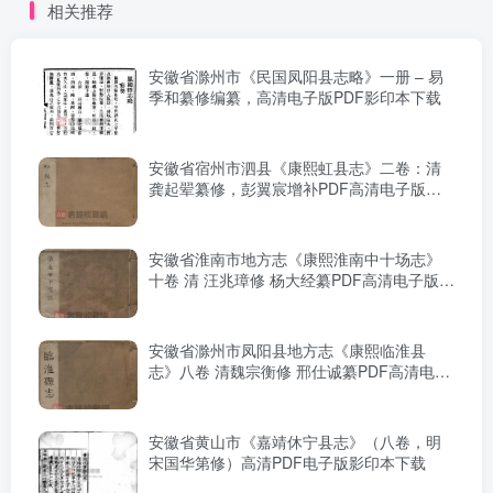
相关推荐
安徽省滁州市《民国凤阳县志略》一册 – 易
季和纂修编纂，高清电子版PDF影印本下载
安徽省宿州市泗县《康熙虹县志》二卷：清
龚起翚纂修，彭翼宸增补PDF高清电子版影
印本下载
安徽省淮南市地方志《康熙淮南中十场志》
十卷 清 汪兆璋修 杨大经纂PDF高清电子版下
载
安徽省滁州市凤阳县地方志《康熙临淮县
志》八卷 清魏宗衡修 邢仕诚纂PDF高清电子
版影印本下载
安徽省黄山市《嘉靖休宁县志》（八卷，明
宋国华第修）高清PDF电子版影印本下载