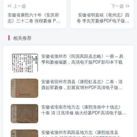
上一篇
下一篇
安徽省康熙六十年《安庆府
安徽省明嘉靖《亳州志》四
志》三十二卷 张楷纂修 PDF
卷 李先芳纂修PDF电子版地
电子版地方志下载
方志下载
相关推荐
安徽省滁州市《民国凤阳县志略》一册 – 易
季和纂修编纂，高清电子版PDF影印本下载
安徽省宿州市泗县《康熙虹县志》二卷：清
龚起翚纂修，彭翼宸增补PDF高清电子版影
印本下载
安徽省淮南市地方志《康熙淮南中十场志》
十卷 清 汪兆璋修 杨大经纂PDF高清电子版下
载
安徽省滁州市凤阳县地方志《康熙临淮县