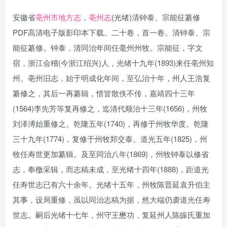
安徽省
亳州市地方志
，
亳州志
(光绪)清钟泰、宗能征纂修
PDF高清电子版影印本下载。二十卷，首一卷。清钟泰、宗
能征纂修。钟泰，清同治年间任毫州州牧。宗能征，字文
宿，浙江会稽(今浙江绍兴)人，光绪十九年(1893)来任亳州知
州。亳州旧志，始于明成化年间，至弘治十年，州人王浩复
纂修之，其后一再纂辑，惜皆散佚不传，嘉靖四十三年
(1564)李先芳等复再修之，迄清代顺治十三年(1656)，州牧
刘泽溥始重修之。乾隆五年(1740)，再修于州牧华度。乾隆
三十九年(1774)，复修于州牧郑交泰。道光五年(1825)，州
牧任寿世更加纂辑。及至同治八年(1869)，州牧钟泰以修省
志，奉檄采辑，而志稿未成，至光绪十四年(1888)，距道光
任寿世志已有六十余年。光绪十五年，州牧陈晋延袁升伯主
其事，设局重修，虽以同治志稿为据，然大端仍袭道光任寿
世志。嗣后光绪十七年，州守王懋功，复延州人陈皞氏重加