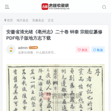
首页
地方县志
安徽县志
正文
安徽省清光绪《亳州志》二十卷 钟泰 宗能征纂修
PDF电子版地方志下载
admin
关注
私信
这家伙很懒，什么都没有写...