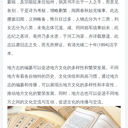
纂辑，及宗能征来任知州，病其书不出于一人之手，而意见
各别，于是详为考核，增略删繁，阅两春秋始克臻事。此志
攫摭旧闻，义例略备，惟分目过多，人物志分为十三类，列
女志分为八类，未免志体冗滥。咸、同间捻军战事始末，此
志纪之甚详。亳州乃多水患，于河工沟渠，亦详载靡遗。此
志以袭旧志之失，而无所辨证。有清光绪二十年(1894)活字
本。
地方志的编纂可以促进地方文化的多样性和繁荣发展。不同
地方有着各自独特的历史、文化传统和风俗习惯，通过地方
志的编纂和传播，可以展现出地方文化的多样性和丰富性，
推动地方文化的繁荣发展。同时，地方志也可以促进不同地
方之间的文化交流与互动，促进文化的传播与交流。