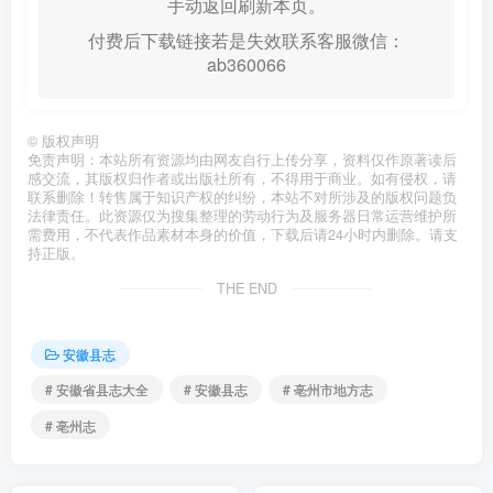
手动返回刷新本页。
付费后下载链接若是失效联系客服微信：
ab360066
©
版权声明
免责声明：本站所有资源均由网友自行上传分享，资料仅作原著读后
感交流，其版权归作者或出版社所有，不得用于商业。如有侵权，请
联系删除！转售属于知识产权的纠纷，本站不对所涉及的版权问题负
法律责任。此资源仅为搜集整理的劳动行为及服务器日常运营维护所
需费用，不代表作品素材本身的价值，下载后请24小时内删除。请支
持正版。
THE END
安徽县志
# 安徽省县志大全
# 安徽县志
# 亳州市地方志
# 亳州志