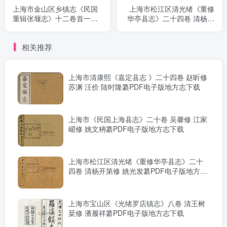
上海市金山区乡镇志《民国
上海市松江区清光绪《重修
重辑张堰志》十二卷首一卷
华亭县志》二十四卷 清杨开
末一卷 姚裕廉 沈炳垣纂修
第修 姚光发纂PDF电子版地
PDF电子版地方志下载
方志下载
相关推荐
上海市清康熙《嘉定县志 》二十四卷 赵昕修
苏渊 汪价 陆时隆纂PDF电子版地方志下载
上海市《民国上海县志》二十卷 吴馨修 江家
嵋修 姚文柟纂PDF电子版地方志下载
上海市松江区清光绪《重修华亭县志》二十
四卷 清杨开第修 姚光发纂PDF电子版地方志
下载
上海市宝山区《光绪罗店镇志》八卷 清王树
棻修 潘履祥纂PDF电子版地方志下载