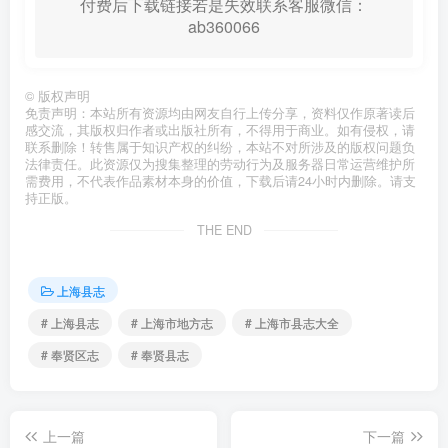
付费后下载链接若是失效联系客服微信：
ab360066
©
版权声明
免责声明：本站所有资源均由网友自行上传分享，资料仅作原著读后
感交流，其版权归作者或出版社所有，不得用于商业。如有侵权，请
联系删除！转售属于知识产权的纠纷，本站不对所涉及的版权问题负
法律责任。此资源仅为搜集整理的劳动行为及服务器日常运营维护所
需费用，不代表作品素材本身的价值，下载后请24小时内删除。请支
持正版。
THE END
上海县志
# 上海县志
# 上海市地方志
# 上海市县志大全
# 奉贤区志
# 奉贤县志
上一篇
下一篇