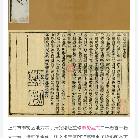
上海市奉贤区地方志，清光绪版重修
奉贤县志
二十卷首一卷
末一卷，清韩佩金修，张文虎等纂PDF高清电子版影印本下