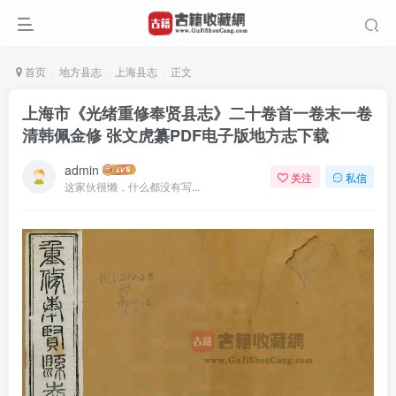
首页
地方县志
上海县志
正文
上海市《光绪重修奉贤县志》二十卷首一卷末一卷
清韩佩金修 张文虎纂PDF电子版地方志下载
admin
关注
私信
这家伙很懒，什么都没有写...