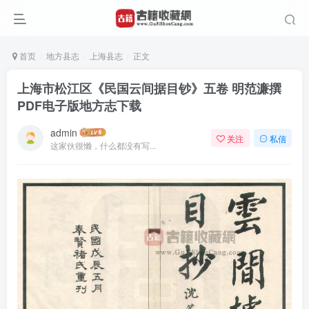
首页
地方县志
上海县志
正文
上海市松江区《民国云间据目钞》五卷 明范濂撰
PDF电子版地方志下载
admin
关注
私信
这家伙很懒，什么都没有写...