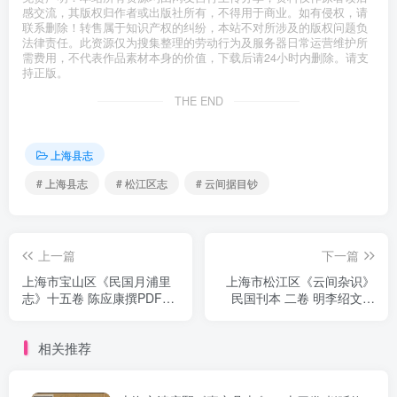
感交流，其版权归作者或出版社所有，不得用于商业。如有侵权，请
联系删除！转售属于知识产权的纠纷，本站不对所涉及的版权问题负
法律责任。此资源仅为搜集整理的劳动行为及服务器日常运营维护所
需费用，不代表作品素材本身的价值，下载后请24小时内删除。请支
持正版。
THE END
上海县志
# 上海县志
# 松江区志
# 云间据目钞
上一篇
下一篇
上海市宝山区《民国月浦里
上海市松江区《云间杂识》
志》十五卷 陈应康撰PDF电
民国刊本 二卷 明李绍文撰
子版地方志下载
PDF电子版地方志下载
相关推荐