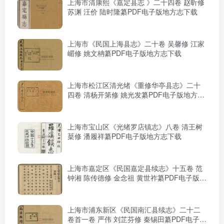
上海市清康熙《嘉定县志 》二十四卷 赵昕修
苏渊 汪价 陆时隆纂PDF电子版地方志下载
上海市《民国上海县志》二十卷 吴馨修 江家
嵋修 姚文柟纂PDF电子版地方志下载
上海市松江区清光绪《重修华亭县志》二十
四卷 清杨开第修 姚光发纂PDF电子版地方志
下载
上海市宝山区《光绪罗店镇志》八卷 清王树
棻修 潘履祥纂PDF电子版地方志下载
上海市嘉定区《民国嘉定县续志》十五卷 范
钟湘 陈传德修 金念祖 黄世祚纂PDF电子版地
方志下载
上海市浦东新区《民国南汇县续志》二十二
卷首一卷 严伟 刘芷芬修 秦锡田纂PDF电子版