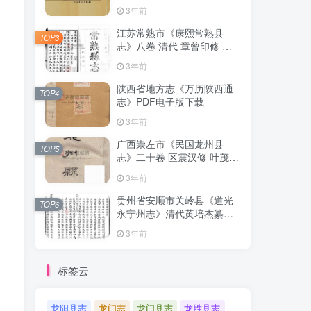
清下载
3年前
江苏常熟市《康熙常熟县
TOP3
志》八卷 清代 章曾印修 曾
倬纂PDF影印本高清电子版
3年前
下载
陕西省地方志《万历陕西通
TOP4
志》PDF电子版下载
3年前
广西崇左市《民国龙州县
TOP5
志》二十卷 区震汉修 叶茂基
纂 高清电子版PDF影印本下
3年前
载
贵州省安顺市关岭县《道光
TOP6
永宁州志》清代黄培杰纂修
PDF高清电子版影印本下载
3年前
标签云
龙阳县志
龙门志
龙门县志
龙胜县志