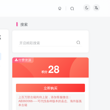
搜索
志
开启精彩搜索
付费资源
28
积分
立即购买
上百万部古籍尚待上架，添加客服微信：
AB360066-----可代找各种版本的县志、海外版孤
本古籍