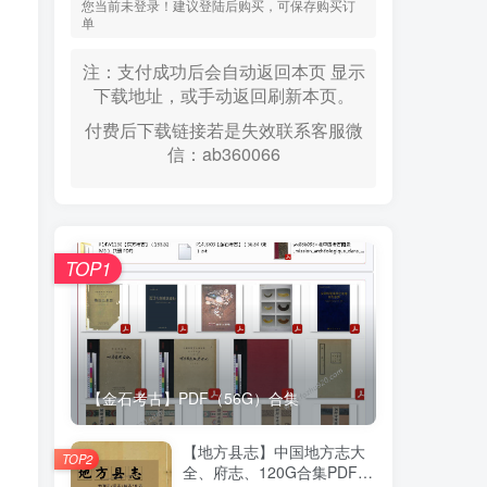
您当前未登录！建议登陆后购买，可保存购买订
单
注：支付成功后会自动返回本页 显示
下载地址，或手动返回刷新本页。
付费后下载链接若是失效联系客服微
信：ab360066
TOP1
【金石考古】PDF（56G）合集
【地方县志】中国地方志大
TOP2
全、府志、120G合集PDF高