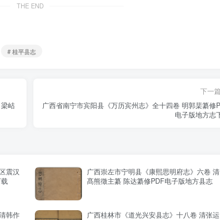
THE END
# 桂平县志
下一
 梁岵
广西省南宁市宾阳县《万历宾州志》全十四卷 明郭棐纂修P
电子版地方志
区震汉
广西崇左市宁明县《康熙思明府志》六卷 清
下载
髙熊徵主纂 陈达纂修PDF电子版地方县志
清韩作
广西桂林市《道光兴安县志》十八卷 清张运