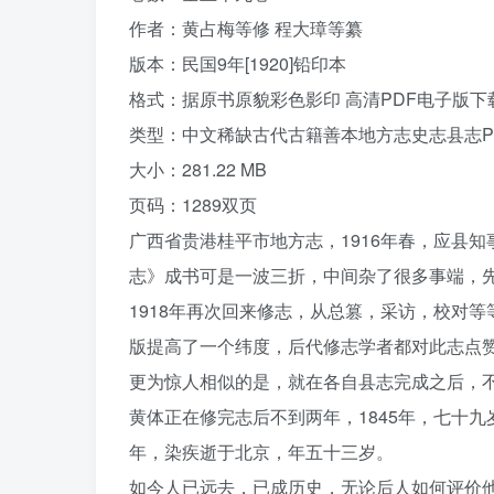
作者：黄占梅等修 程大璋等纂
版本：民国9年[1920]铅印本
格式：据原书原貌彩色影印 高清PDF电子版下
类型：中文稀缺古代古籍善本地方志史志县志P
大小：281.22 MB
页码：1289双页
广西省贵港桂平市地方志，1916年春，应县
志》成书可是一波三折，中间杂了很多事端，
1918年再次回来修志，从总篡，采访，校对
版提高了一个纬度，后代修志学者都对此志点
更为惊人相似的是，就在各自县志完成之后，
黄体正在修完志后不到两年，1845年，七十九
年，染疾逝于北京，年五十三岁。
如今人已远去，已成历史，无论后人如何评价