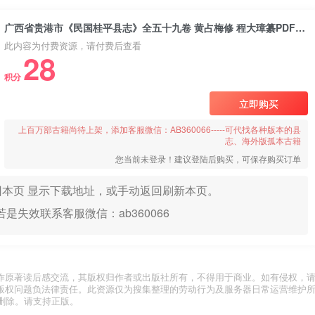
广西省贵港市《民国桂平县志》全五十九卷 黄占梅修 程大璋纂PDF电子版地方志下载
此内容为付费资源，请付费后查看
28
积分
立即购买
上百万部古籍尚待上架，添加客服微信：AB360066-----可代找各种版本的县
志、海外版孤本古籍
您当前未登录！建议登陆后购买，可保存购买订单
本页 显示下载地址，或手动返回刷新本页。
是失效联系客服微信：ab360066
作原著读后感交流，其版权归作者或出版社所有，不得用于商业。如有侵权，
版权问题负法律责任。此资源仅为搜集整理的劳动行为及服务器日常运营维护
删除。请支持正版。