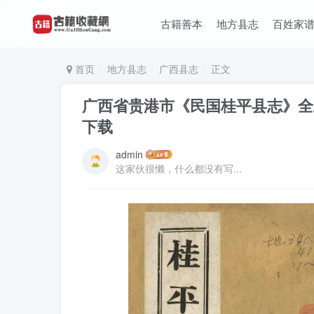
古籍善本
地方县志
百姓家
首页
地方县志
广西县志
正文
广西省贵港市《民国桂平县志》全五
下载
admin
这家伙很懒，什么都没有写...