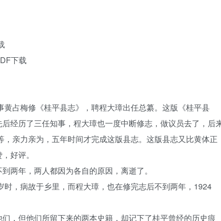
载
DF下载
知事黄占梅修《桂平县志》，聘程大璋出任总纂。这版《桂平县
先后经历了三任知事，程大璋也一度中断修志，做议员去了，后
等等，亲力亲为，五年时间才完成这版县志。这版县志又比黄体正
赞，好评。
不到两年，两人都因为各自的原因，离逝了。
岁时，病故于乡里，而程大璋，也在修完志后不到两年，1924
他们，但他们所留下来的两本史籍，却记下了桂平曾经的历史痕