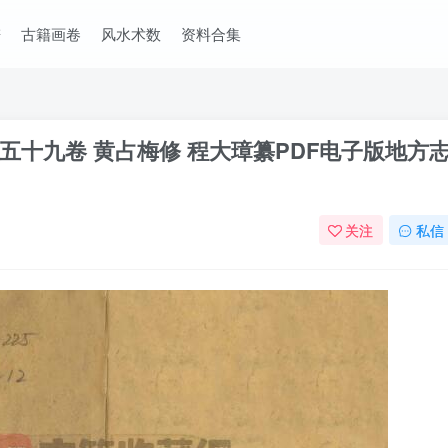
谱
古籍画卷
风水术数
资料合集
十九卷 黄占梅修 程大璋纂PDF电子版地方
关注
私信