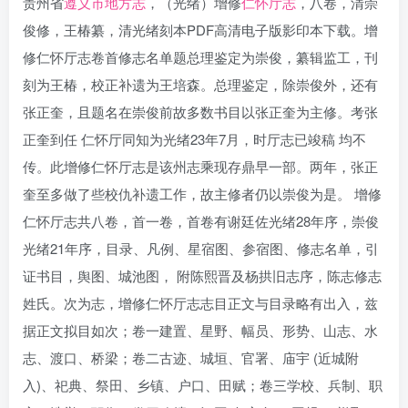
贵州省
遵义市地方志
，（光绪）增修
仁怀厅志
，八卷，清崇
俊修，王椿纂，清光绪刻本PDF高清电子版影印本下载。增
修仁怀厅志卷首修志名单题总理鉴定为崇俊，纂辑监工，刊
刻为王椿，校正补遗为王培森。总理鉴定，除崇俊外，还有
张正奎，且题名在崇俊前故多数书目以张正奎为主修。考张
正奎到任 仁怀厅同知为光绪23年7月，时厅志已竣稿 均不
传。此增修仁怀厅志是该州志乘现存鼎早一部。两年，张正
奎至多做了些校仇补遗工作，故主修者仍以崇俊为是。 增修
仁怀厅志共八卷，首一卷，首卷有谢廷佐光绪28年序，崇俊
光绪21年序，目录、凡例、星宿图、参宿图、修志名单，引
证书目，舆图、城池图， 附陈熙晋及杨拱旧志序，陈志修志
姓氏。次为志，增修仁怀厅志志目正文与目录略有出入，兹
据正文拟目如次；卷一建置、星野、幅员、形势、山志、水
志、渡口、桥梁；卷二古迹、城垣、官署、庙宇 (近城附
入)、祀典、祭田、乡镇、户口、田赋；卷三学校、兵制、职