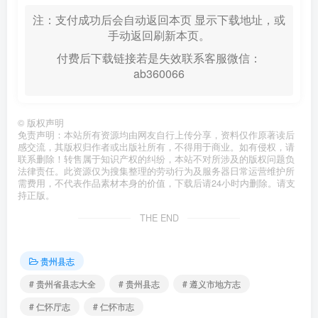
注：支付成功后会自动返回本页 显示下载地址，或
手动返回刷新本页。
付费后下载链接若是失效联系客服微信：
ab360066
©
版权声明
免责声明：本站所有资源均由网友自行上传分享，资料仅作原著读后
感交流，其版权归作者或出版社所有，不得用于商业。如有侵权，请
联系删除！转售属于知识产权的纠纷，本站不对所涉及的版权问题负
法律责任。此资源仅为搜集整理的劳动行为及服务器日常运营维护所
需费用，不代表作品素材本身的价值，下载后请24小时内删除。请支
持正版。
THE END
贵州县志
# 贵州省县志大全
# 贵州县志
# 遵义市地方志
# 仁怀厅志
# 仁怀市志