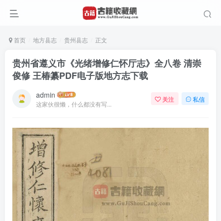
首页
地方县志
贵州县志
正文
贵州省遵义市《光绪增修仁怀厅志》全八卷 清崇
俊修 王椿纂PDF电子版地方志下载
admin
关注
私信
这家伙很懒，什么都没有写...