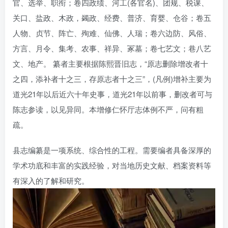
官、选举、职衔；卷四政绩、河工(各官名)、团规、税课、
关口、盐政、木政，蠲政、经费、普济、育婴、仓谷；卷五
人物、贞节、阵亡、殉难、仙佛、人瑞；卷六边防、风俗、
方言、月令、集考、农事、祥异、冢墓；卷七艺文；巷八艺
文、地产。 纂者主要根据陈熙晋旧志，“原志删除增改者十
之四，添补者十之三，存原志者十之三”，(凡例)增补主要为
道光21年以后近六十年史事，道光21年以前事，删改者可与
陈志参读，以见异同。本增修仁怀厅志体例不严，问有粗
疏。
县志编纂是一项系统、综合性的工程。需要编者具备深厚的
学术功底和丰富的实践经验，对当地历史文献、档案资料等
有深入的了解和研究。