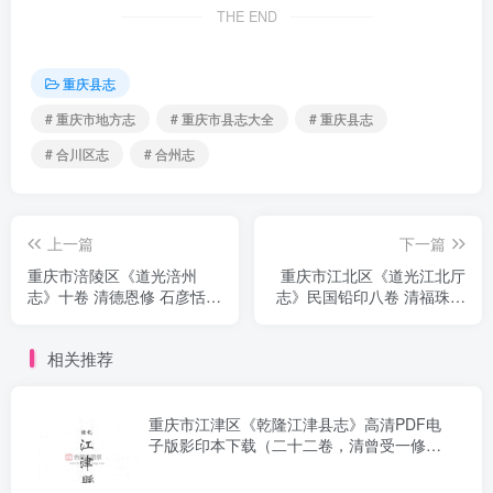
THE END
重庆县志
# 重庆市地方志
# 重庆市县志大全
# 重庆县志
# 合川区志
# 合州志
上一篇
下一篇
重庆市涪陵区《道光涪州
重庆市江北区《道光江北厅
志》十卷 清德恩修 石彦恬
志》民国铅印八卷 清福珠郎
李树滋纂PDF电子版地方志
阿修 宋煊纂PDF电子版地方
下载
志下载
相关推荐
重庆市江津区《乾隆江津县志》高清PDF电
子版影印本下载（二十二卷，清曾受一修，
王家驹纂）