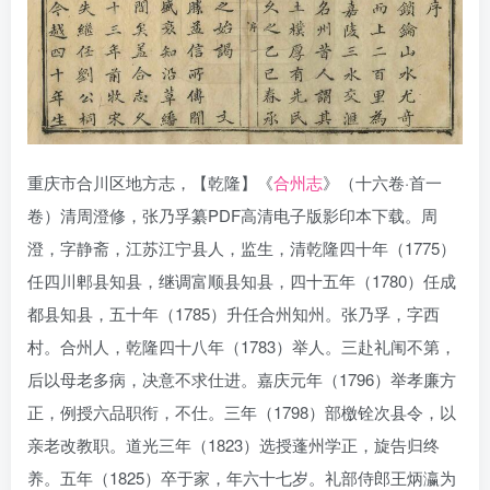
重庆市合川区地方志，【乾隆】《
合州志
》（十六卷·首一
卷）清周澄修，张乃孚纂PDF高清电子版影印本下载。周
澄，字静斋，江苏江宁县人，监生，清乾隆四十年（1775）
任四川郫县知县，继调富顺县知县，四十五年（1780）任成
都县知县，五十年（1785）升任合州知州。张乃孚，字西
村。合州人，乾隆四十八年（1783）举人。三赴礼闱不第，
后以母老多病，决意不求仕进。嘉庆元年（1796）举孝廉方
正，例授六品职衔，不仕。三年（1798）部檄铨次县令，以
亲老改教职。道光三年（1823）选授蓬州学正，旋告归终
养。五年（1825）卒于家，年六十七岁。礼部侍郎王炳瀛为