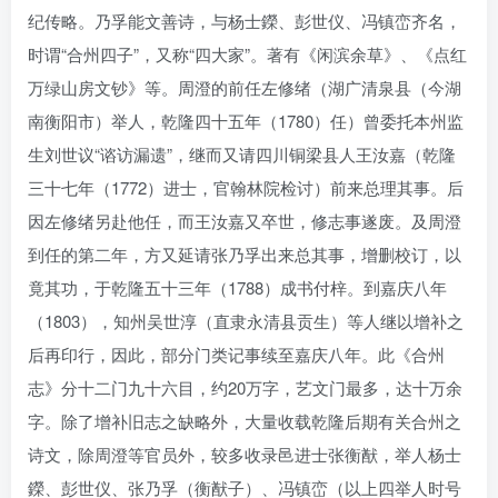
纪传略。乃孚能文善诗，与杨士鑅、彭世仪、冯镇峦齐名，
时谓“合州四子”，又称“四大家”。著有《闲滨余草》、《点红
万绿山房文钞》等。周澄的前任左修绪（湖广清泉县（今湖
南衡阳市）举人，乾隆四十五年（1780）任）曾委托本州监
生刘世议“谘访漏遗”，继而又请四川铜梁县人王汝嘉（乾隆
三十七年（1772）进士，官翰林院检讨）前来总理其事。后
因左修绪另赴他任，而王汝嘉又卒世，修志事遂废。及周澄
到任的第二年，方又延请张乃孚出来总其事，增删校订，以
竟其功，于乾隆五十三年（1788）成书付梓。到嘉庆八年
（1803），知州吴世淳（直隶永清县贡生）等人继以增补之
后再印行，因此，部分门类记事续至嘉庆八年。此《合州
志》分十二门九十六目，约20万字，艺文门最多，达十万余
字。除了增补旧志之缺略外，大量收载乾隆后期有关合州之
诗文，除周澄等官员外，较多收录邑进士张衡猷，举人杨士
鑅、彭世仪、张乃孚（衡猷子）、冯镇峦（以上四举人时号