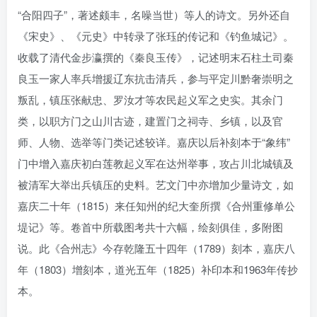
“合阳四子”，著述颇丰，名噪当世）等人的诗文。另外还自
《宋史》、《元史》中转录了张珏的传记和《钓鱼城记》。
收载了清代金步瀛撰的《秦良玉传》，记述明末石柱土司秦
良玉一家人率兵增援辽东抗击清兵，参与平定川黔奢崇明之
叛乱，镇压张献忠、罗汝才等农民起义军之史实。其余门
类，以职方门之山川古迹，建置门之祠寺、乡镇，以及官
师、人物、选举等门类记述较详。嘉庆以后补刻本于“象纬”
门中增入嘉庆初白莲教起义军在达州举事，攻占川北城镇及
被清军大举出兵镇压的史料。艺文门中亦增加少量诗文，如
嘉庆二十年（1815）来任知州的纪大奎所撰《合州重修单公
堤记》等。卷首中所载图考共十六幅，绘刻俱佳，多附图
说。此《合州志》今存乾隆五十四年（1789）刻本，嘉庆八
年（1803）增刻本，道光五年（1825）补印本和1963年传抄
本。