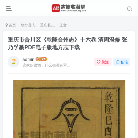
首页
地方县志
重庆县志
正文
重庆市合川区《乾隆合州志》十六卷 清周澄修 张
乃孚纂PDF电子版地方志下载
admin
关注
私信
这家伙很懒，什么都没有写...