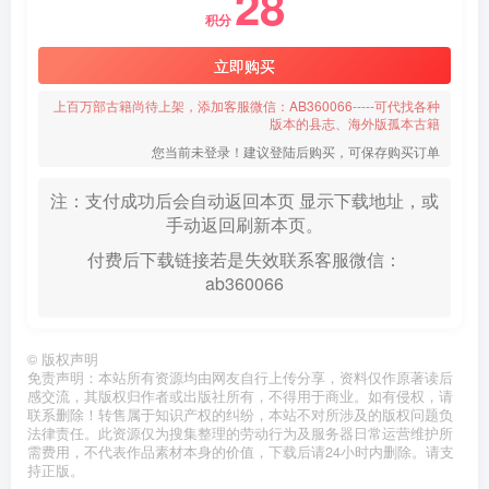
28
积分
立即购买
上百万部古籍尚待上架，添加客服微信：AB360066-----可代找各种
版本的县志、海外版孤本古籍
您当前未登录！建议登陆后购买，可保存购买订单
注：支付成功后会自动返回本页 显示下载地址，或
手动返回刷新本页。
付费后下载链接若是失效联系客服微信：
ab360066
©
版权声明
免责声明：本站所有资源均由网友自行上传分享，资料仅作原著读后
感交流，其版权归作者或出版社所有，不得用于商业。如有侵权，请
联系删除！转售属于知识产权的纠纷，本站不对所涉及的版权问题负
法律责任。此资源仅为搜集整理的劳动行为及服务器日常运营维护所
需费用，不代表作品素材本身的价值，下载后请24小时内删除。请支
持正版。