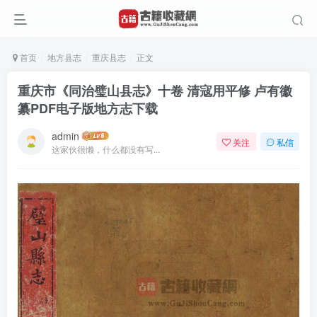
首页
地方县志
重庆县志
正文
重庆市《同治璧山县志》十卷 清寇用平修 卢有徽
纂PDF电子版地方志下载
admin
关注
私信
这家伙很懒，什么都没有写...