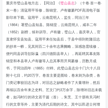
重庆市璧山县地方志，【同治】《
璧山县志
》（十卷·首一卷·
末一卷）清寇用平等修，陈锦堂、卢有徽纂PDF高清电子版
影印本下载。寇用平，云南昆明人，监生，同治三年
（1864）署壁山县知县。陈锦堂，云南昆明人，咸丰二年
（1852）副榜，候补训导。卢有徽，璧山人，嘉庆举人，官
直隶怀安县知县。寇用平来任知县后，于县中得到乾隆旧志
的抄本一帙，见其间百二十余年志乘阙略，深感急需续修，
便约同县训导彭际瀛（四川德阳县举人），再延聘其幕友陈
锦堂和本县举人卢有徽等人总其事而开局纂修，历数月成
书，于同治四年（1865）付梓。此璧山县志分十门六十八目
附十七目，约20万字。卷首主要是图绘，卷末则为杂类，各
门类记事较旧志为详，对旧志之缺略者作了大量增补，然后
再续以百余年来之史料。艺文门约3万余字，除增补旧志未载
者，如冯时行的诗文若干篇（首），朱烹、王十朋有关冯时
行的文章等外，主要为清代后期的诗文。其中以邑进士何增