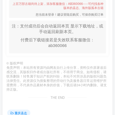
上百万部古籍尚待上架，添加客服微信：AB360066-----可代找各种
版本的县志、海外版孤本古籍
您当前未登录！建议登陆后购买，可保存购买订单
注：支付成功后会自动返回本页 显示下载地址，或
手动返回刷新本页。
付费后下载链接若是失效联系客服微信：
ab360066
©
版权声明
免责声明：本站所有资源均由网友自行上传分享，资料仅作原著读后
感交流，其版权归作者或出版社所有，不得用于商业。如有侵权，请
联系删除！转售属于知识产权的纠纷，本站不对所涉及的版权问题负
法律责任。此资源仅为搜集整理的劳动行为及服务器日常运营维护所
需费用，不代表作品素材本身的价值，下载后请24小时内删除。请支
持正版。
THE END
重庆县志