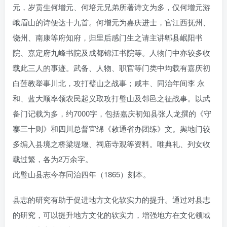
元，岁贡生何增元、何培元兄弟所著诗文为多，仅何增元游
峨眉山的诗便达十九首。何增元为嘉庆进士，官江西抚州、
饶州、南康等府知府，归里后感门生之请主讲郫县岷阳书
院、嘉定府九峰书院及成都锦江书院等。人物门中亦较多收
载此三人的事迹。武备、人物、职官等门类中均载有嘉庆初
白莲教举事川北，攻打璧山之战事；咸丰、同治年间李 永
和、蓝大顺率领农民起义取攻打璧山及邻邑之征战事。以武
备门记载为多，约7000字，包括嘉庆初知县张人龙撰的《守
寨三十则》和四川总督宜绵《敕通省办团练》文。舆地门较
多编入县境之桥梁堤堰、祠庙寺观等资料。唯典礼、列女收
载过繁，各为2万余字。
此璧山县志今存同治四年（1865）刻本。
县志的研究有助于促进地方文化软实力的提升。通过对县志
的研究，可以提升地方文化的软实力，增强地方在文化领域