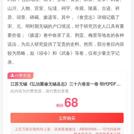
山川、人物、宫室、坛壝、祠宇、寺观、陵墓、古迹、祥
异、词章、碑碣、摭遗等。其中，《食货志》详细记载了
宋、元、明时期无锡的户口情况，对于研究历史人口具有重
要价值；《摭遗》卷中收录了吴、荆蛮、梅里等地名的各种
说法，为后人研究提供了宝贵的史料。然而，部分卷目内容
较为简略，如《诏令》和《武备》等卷，仅有少量文字记
录。
付费资源
江苏无锡《弘治重修无锡县志》三十六卷首一卷 明代PDF高清电子版下载
此内容为付费资源，请付费后查看
68
积分
立即购买
上百万部古籍尚待上架，添加客服微信：AB360066-----可代找各种
版本的县志、海外版孤本古籍