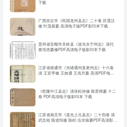
下载
广西崇左市《民国龙州县志》二十卷 区震汉
修 叶茂基纂 高清电子版PDF影印本下载
贵州省安顺市关岭县《道光永宁州志》清代
黄培杰纂修PDF高清电子版影印本下载
江苏省南通市《光绪通州直隶州志》十六卷
清 王宜亨修 王效通 王兆升纂 高清PDF电子
版影印本下载
《乾隆中江县志》清张松孙修 陈景韩纂 十二
卷 PDF高清电子版影印本 下载
江苏省南京市《道光上元县志》二十四卷 清
武念祖 陈道恒修 陈栻 伍光瑜纂PDF高清影印
本下载