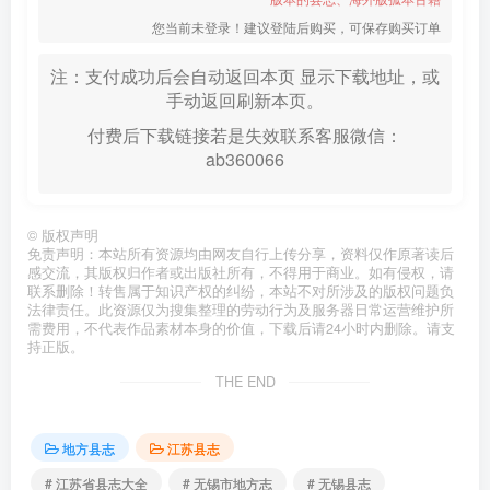
您当前未登录！建议登陆后购买，可保存购买订单
注：支付成功后会自动返回本页 显示下载地址，或
手动返回刷新本页。
付费后下载链接若是失效联系客服微信：
ab360066
©
版权声明
免责声明：本站所有资源均由网友自行上传分享，资料仅作原著读后
感交流，其版权归作者或出版社所有，不得用于商业。如有侵权，请
联系删除！转售属于知识产权的纠纷，本站不对所涉及的版权问题负
法律责任。此资源仅为搜集整理的劳动行为及服务器日常运营维护所
需费用，不代表作品素材本身的价值，下载后请24小时内删除。请支
持正版。
THE END
地方县志
江苏县志
# 江苏省县志大全
# 无锡市地方志
# 无锡县志