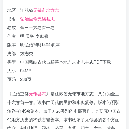
地区：江苏省
无锡市地方志
书名：
弘治重修无锡县志
卷数：全三十六卷首一卷
作者：明 吴翀 李庶纂
版本：明弘治7年(1494)刻本
史部：方志类
类型：中国稀缺古代古籍善本地方志史志县志PDF下载
大小：94MB
页码：236页
《弘治重修
无锡县志
》是江苏省无锡市地方志，共分为全三
十六卷首一卷。该书由明代的吴翀和李庶纂修。版本为明弘
治7年(1494)刻本。属于方志类别的史部著作，是研究中国古
代地方历史的稀缺古籍善本。该书收录了无锡县的各个方面
内容，包括地理、诏令、公署、食货、职官、文事、武备、