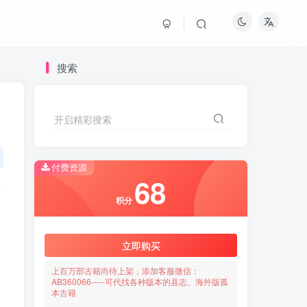
搜索
开启精彩搜索
付费资源
68
积分
立即购买
上百万部古籍尚待上架，添加客服微信：
AB360066-----可代找各种版本的县志、海外版孤
本古籍