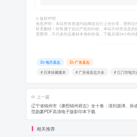
©
版权声明
免责声明：本站所有资源均由网友自行上传分享，资料仅
联系删除！转售属于知识产权的纠纷，本站不对所涉及的
需费用，不代表作品素材本身的价值，下载后请24小时内
地方县志
广东县志
# 日本珍藏孤本
# 广东省县志大全
# 江门市地方
上一篇
辽宁省锦州市《康熙锦州府志》全十卷：清刘源溥、孙
范勋纂PDF高清电子版影印本下载
相关推荐