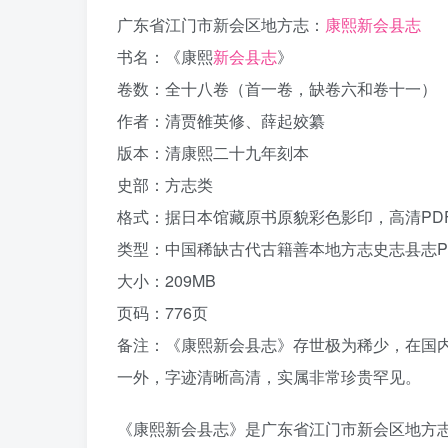
广东省江门市新会区地方志：
康熙新会县志
书名：《康熙
新会县志
》
卷数：全十八卷（首一卷，缺卷六和卷十一）
作者：清贾雒英修、薛起姣纂
版本：清康熙二十九年刻本
史部：方志类
格式：据日本馆藏原书原貌彩色影印，高清PD
类型：中国稀缺古代古籍善本地方志史志县志P
大小：209MB
页码：776页
备注：《康熙新会县志》存世极为稀少，在国
一外，字迹清晰高清，实属非常珍贵罕见。
《康熙新会县志》是广东省江门市新会区地方