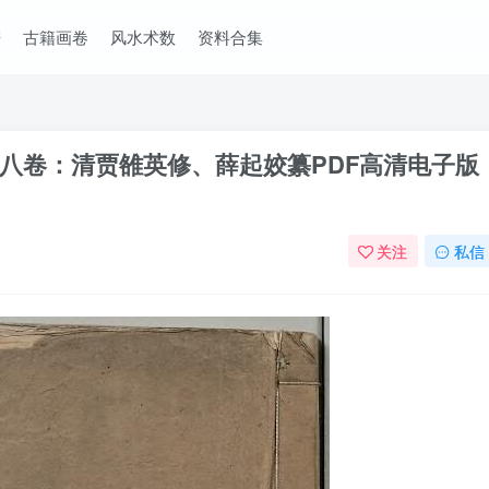
谱
古籍画卷
风水术数
资料合集
八卷：清贾雒英修、薛起姣纂PDF高清电子版
关注
私信