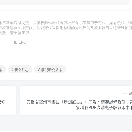
作原著读后感交流，其版权归作者或出版社所有，不得用于商业。如有侵权，
版权问题负法律责任。此资源仅为搜集整理的劳动行为及服务器日常运营维护
删除。请支持正版。
THE END
志
# 新会县志
# 康熙新会县志
下一
成修、
安徽省宿州市泗县《康熙虹县志》二卷：清龚起翚纂修，
宸增补PDF高清电子版影印本