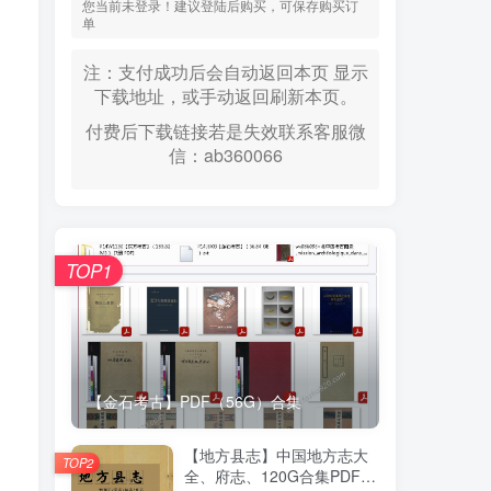
您当前未登录！建议登陆后购买，可保存购买订
单
注：支付成功后会自动返回本页 显示
下载地址，或手动返回刷新本页。
付费后下载链接若是失效联系客服微
信：ab360066
TOP1
【金石考古】PDF（56G）合集
【地方县志】中国地方志大
TOP2
全、府志、120G合集PDF高