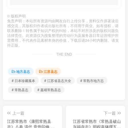
©
版权声明
免责声明：本站所有资源均由网友自行上传分享，资料仅作原著读后
感交流，其版权归作者或出版社所有，不得用于商业。如有侵权，请
联系删除！转售属于知识产权的纠纷，本站不对所涉及的版权问题负
法律责任。此资源仅为搜集整理的劳动行为及服务器日常运营维护所
需费用，不代表作品素材本身的价值，下载后请24小时内删除。请支
持正版。
THE END
地方县志
江苏县志
# 日本珍藏孤本
# 江苏省县志大全
# 常熟市地方志
# 常熟县志
# 嘉靖常熟县志
上一篇
下一篇
江苏常熟市《康熙常熟县
江苏省常熟市《常熟县破山
志》八卷 清代 章曾印修 曾
兴福寺志》明程嘉燧撰五卷