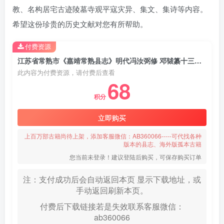
教、名构居宅古迹陵墓寺观平寇灾异、集文、集诗等内容。
希望这份珍贵的历史文献对您有所帮助。
付费资源
江苏省常熟市《嘉靖常熟县志》明代冯汝弼修 邓韨纂十三卷PDF影印本高清电子版下载
此内容为付费资源，请付费后查看
68
积分
立即购买
上百万部古籍尚待上架，添加客服微信：AB360066-----可代找各种
版本的县志、海外版孤本古籍
您当前未登录！建议登陆后购买，可保存购买订单
注：支付成功后会自动返回本页 显示下载地址，或
手动返回刷新本页。
付费后下载链接若是失效联系客服微信：
ab360066