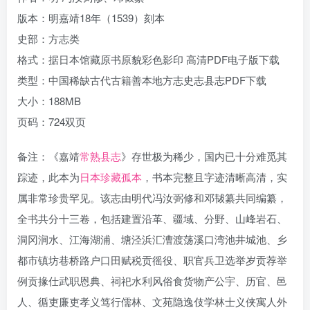
版本：明嘉靖18年（1539）刻本
史部：方志类
格式：据日本馆藏原书原貌彩色影印 高清PDF电子版下载
类型：中国稀缺古代古籍善本地方志史志县志PDF下载
大小：188MB
页码：724双页
备注：《嘉靖
常熟县志
》存世极为稀少，国内已十分难觅其
踪迹，此本为
日本珍藏孤本
，书本完整且字迹清晰高清，实
属非常珍贵罕见。该志由明代冯汝弼修和邓韨纂共同编纂，
全书共分十三卷，包括建置沿革、疆域、分野、山峰岩石、
洞冈涧水、江海湖浦、塘泾浜汇漕渡荡溪口湾池井城池、乡
都市镇坊巷桥路户口田赋税贡徭役、职官兵卫选举岁贡荐举
例贡掾仕武职恩典、祠祀水利风俗食货物产公宇、历官、邑
人、循吏廉吏孝义笃行儒林、文苑隐逸伎学林士义侠寓人外