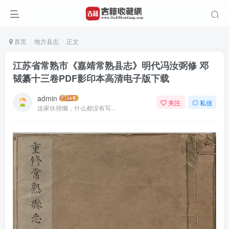
首页
地方县志
正文
江苏省常熟市《嘉靖常熟县志》明代冯汝弼修 邓
韨纂十三卷PDF影印本高清电子版下载
admin
关注
私信
这家伙很懒，什么都没有写...