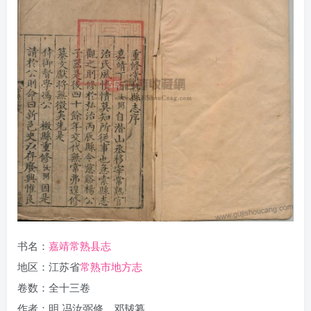
书名：
嘉靖常熟县志
地区：江苏省
常熟市地方志
卷数：全十三卷
作者：明 冯汝弼修、邓韨纂