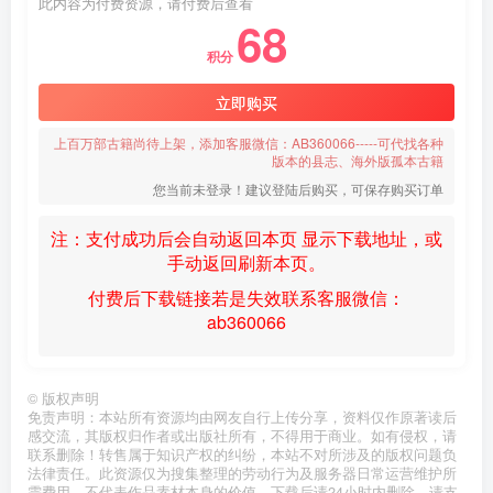
此内容为付费资源，请付费后查看
68
积分
立即购买
上百万部古籍尚待上架，添加客服微信：AB360066-----可代找各种
版本的县志、海外版孤本古籍
您当前未登录！建议登陆后购买，可保存购买订单
注：支付成功后会自动返回本页 显示下载地址，或
手动返回刷新本页。
付费后下载链接若是失效联系客服微信：
ab360066
©
版权声明
免责声明：本站所有资源均由网友自行上传分享，资料仅作原著读后
感交流，其版权归作者或出版社所有，不得用于商业。如有侵权，请
联系删除！转售属于知识产权的纠纷，本站不对所涉及的版权问题负
法律责任。此资源仅为搜集整理的劳动行为及服务器日常运营维护所
需费用，不代表作品素材本身的价值，下载后请24小时内删除。请支