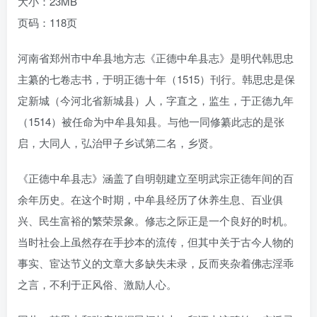
大小：23MB
页码：118页
河南省郑州市中牟县地方志《正德中牟县志》是明代韩思忠
主纂的七卷志书，于明正德十年（1515）刊行。韩思忠是保
定新城（今河北省新城县）人，字直之，监生，于正德九年
（1514）被任命为中牟县知县。与他一同修纂此志的是张
启，大同人，弘治甲子乡试第二名，乡贤。
《正德中牟县志》涵盖了自明朝建立至明武宗正德年间的百
余年历史。在这个时期，中牟县经历了休养生息、百业俱
兴、民生富裕的繁荣景象。修志之际正是一个良好的时机。
当时社会上虽然存在手抄本的流传，但其中关于古今人物的
事实、宦达节义的文章大多缺失未录，反而夹杂着佛志淫乖
之言，不利于正风俗、激励人心。