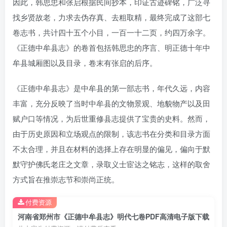
因此，韩思忠和张启根据民间抄本，印证古迹碑铭，广泛寻
找乡贤故老，力求去伪存真、去粗取精，最终完成了这部七
卷志书，共计四十五个小目，一百一十二页，约四万余字。
《正德中牟县志》的卷首包括韩思忠的序言、明正德十年中
牟县城厢图以及目录，卷末有张启的后序。
《正德中牟县志》是中牟县的第一部志书，年代久远，内容
丰富，充分反映了当时中牟县的文物景观、地貌物产以及田
赋户口等情况，为后世重修县志提供了宝贵的史料。然而，
由于历史原因和立场观点的限制，该志书在分类和目录方面
不太合理，并且在材料的选择上存在明显的偏见，偏向于默
默守护佛氏老庄之文章，录取义士宦达之铭志，这样的取舍
方式旨在推崇志节和崇尚正统。
付费资源
河南省郑州市《正德中牟县志》明代七卷PDF高清电子版下载