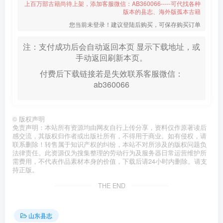
上百万部古籍尚待上架，添加客服微信：AB360066-----可代找各种
版本的县志、海外版孤本古籍
您当前未登录！建议登陆后购买，可保存购买订单
注：支付成功后会自动返回本页 显示下载地址，或
手动返回刷新本页。
付费后下载链接若是失效联系客服微信：
ab360066
©
版权声明
免责声明：本站所有资源均由网友自行上传分享，资料仅作原著读后
感交流，其版权归作者或出版社所有，不得用于商业。如有侵权，请
联系删除！转售属于知识产权的纠纷，本站不对所涉及的版权问题负
法律责任。此资源仅为搜集整理的劳动行为及服务器日常运营维护所
需费用，不代表作品素材本身的价值，下载后请24小时内删除。请支
持正版。
THE END
山东县志