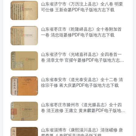
山东省济宁市《万历汶上县志》全八卷 明栗
可仕修 王新命纂PDF电子版地方志下载
山东省枣庄市《乾隆峄县志》全十卷附加首
一卷 清忠琏纂修PDF电子版地方志下载
山东省济宁市《光绪嘉祥县志》全四卷首一
卷 清章文华 官擢午纂修PDF电子版地方志下
载
山东省泰安市《道光泰安县志》全十二卷 清
徐宗干修 蒋大庆纂PDF电子版地方志下载
山东省枣庄市滕州市《道光滕县志》全十四
卷 清王政修 王庸立 黄来麟纂PDF电子版地方
志下载
山东省淄博市《康熙淄川县志》清张嵋修 唐
梦赉纂 八卷PDF高清电子版下载