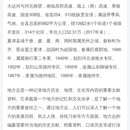
大运河与河北相望，南临高邢高速、德上（商）高速、青银
高速、国道308线、省道254、315线纵贯全境；属温带季风
气候。全县总面积882平方公里，辖10镇2乡1个街道1个省级
开发区，314个社区，常住人口52.31万（2017年末）。
夏津县域于唐、虞、夏、商、周时期属兖州之域。春秋时为
齐、晋会盟之要津，战国时为赵国地，秦属巨鹿郡地。1948
年，属冀南行署二专署。1949年，划归河北省衡水专区。
1952年，划归山东德州专区。1956年，改属山东聊城专区。
1967年，隶属为德州地区。1995年，隶属德州市。
地方志是一种记录地方历史、地理、文化等内容的重要文献
资料。它承载着一个地方的记忆和文化传承，是了解一个地
方的重要途径之一。通过地方志，人们可以深入了解一个地
方的发展历程、风土人情、传统习俗等方方面面。地方志的
编纂需要对当地的历史文献、档案资料、口述历史等进行深