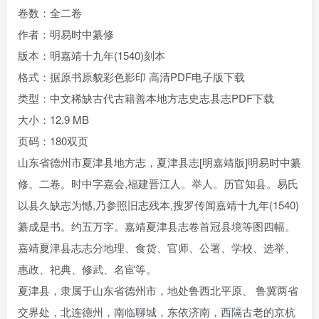
卷数：全二卷
作者：明易时中纂修
版本：明嘉靖十九年(1540)刻本
格式：据原书原貌彩色影印 高清PDF电子版下载
类型：中文稀缺古代古籍善本地方志史志县志PDF下载
大小：12.9 MB
页码：180双页
山东省德州市夏津县地方志，夏津县志[明嘉靖版]明易时中纂
修。二卷。时中字嘉会,福建晋江人。举人。历官知县。易氏
以县久缺志为憾,乃参照旧志残本,搜罗传闻嘉靖十九年(1540)
纂成是书。约五万字。嘉靖夏津县志卷首冠县境等图四幅。
嘉靖夏津县志志分地理、食货、官师、公署、学校、选举、
惠政、祀典、修武、名宦等。
夏津县，隶属于山东省德州市，地处鲁西北平原、 鲁冀两省
交界处，北连德州，南临聊城，东依济南，西隔古老的京杭