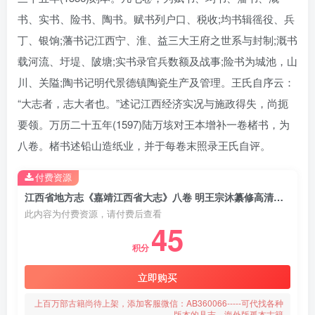
书、实书、险书、陶书。赋书列户口、税收;均书辑徭役、兵
丁、银饷;藩书记江西宁、淮、益三大王府之世系与封制;溉书
载河流、圩堤、陂塘;实书录官兵数额及战事;险书为城池，山
川、关隘;陶书记明代景德镇陶瓷生产及管理。王氏自序云：
“大志者，志大者也。”述记江西经济实况与施政得失，尚扼
要领。万历二十五年(1597)陆万垓对王本增补一卷楮书，为
八卷。楮书述铅山造纸业，并于每卷末照录王氏自评。
付费资源
江西省地方志《嘉靖江西省大志》八卷 明王宗沐纂修高清影印本下载
此内容为付费资源，请付费后查看
45
积分
立即购买
上百万部古籍尚待上架，添加客服微信：AB360066-----可代找各种
版本的县志、海外版孤本古籍