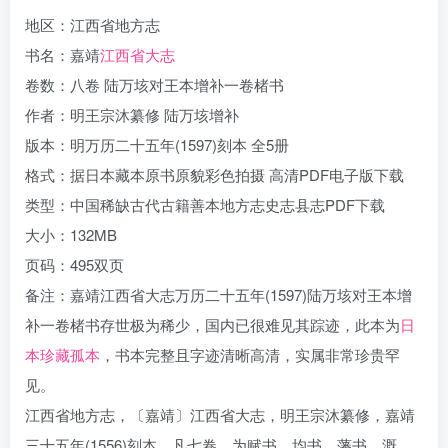
地区：江西省地方志
书名：嘉靖
江西省大志
卷数：八卷 陆万垓对王本增补一卷楮书
作者：明王宗沐纂修 陆万垓增补
版本：明万历二十五年(1597)刻本 全5册
格式：据日本藏本原书原貌彩色拍摄 高清PDF电子版下载
类型：中国稀缺古代古籍善本地方志史志县志PDF下载
大小：132MB
页码：495双页
备注：嘉靖江西省大志万历二十五年(1597)陆万垓对王本增
补一卷楮书存世极为稀少，国内已很难见其踪迹，此本为
日
本珍藏孤本
，书本完整且字迹清晰高清，实属非常珍贵罕
见。
江西省地方志，〔嘉靖〕江西省大志，明王宗沐纂修，嘉靖
三十五年(1556)刻本。凡七卷，为赋书、均书、藩书、溉