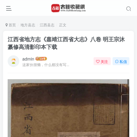
首页
地方县志
江西县志
正文
江西省地方志《嘉靖江西省大志》八卷 明王宗沐
纂修高清影印本下载
admin
关注
私信
这家伙很懒，什么都没有写...