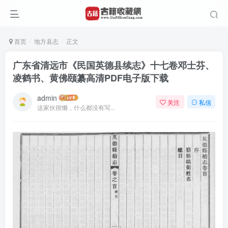
首页
地方县志
正文
广东省清远市《民国英德县续志》十七卷邓士芬、
凌鹤书、黄佛颐纂高清PDF电子版下载
admin
关注
私信
这家伙很懒，什么都没有写...