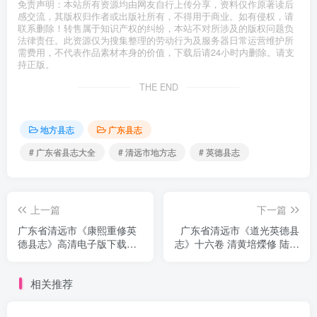
免责声明：本站所有资源均由网友自行上传分享，资料仅作原著读后
感交流，其版权归作者或出版社所有，不得用于商业。如有侵权，请
联系删除！转售属于知识产权的纠纷，本站不对所涉及的版权问题负
法律责任。此资源仅为搜集整理的劳动行为及服务器日常运营维护所
需费用，不代表作品素材本身的价值，下载后请24小时内删除。请支
持正版。
THE END
地方县志
广东县志
# 广东省县志大全
# 清远市地方志
# 英德县志
上一篇
下一篇
广东省清远市《康熙重修英
广东省清远市《道光英德县
德县志》高清电子版下载
志》十六卷 清黄培爃修 陆殿
PDF，五卷，清代张斗、丘
邦纂PDF高清电子版下载
有璇纂修
相关推荐