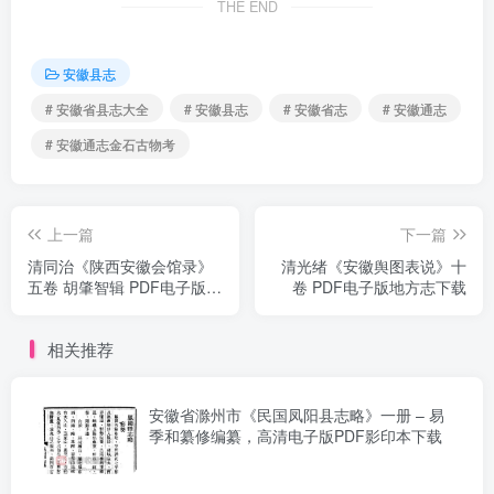
THE END
安徽县志
# 安徽省县志大全
# 安徽县志
# 安徽省志
# 安徽通志
# 安徽通志金石古物考
上一篇
下一篇
清同治《陕西安徽会馆录》
清光绪《安徽舆图表说》十
五卷 胡肇智辑 PDF电子版地
卷 PDF电子版地方志下载
方志下载
相关推荐
安徽省滁州市《民国凤阳县志略》一册 – 易
季和纂修编纂，高清电子版PDF影印本下载