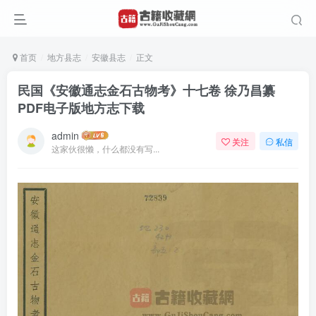
首页
地方县志
安徽县志
正文
民国《安徽通志金石古物考》十七卷 徐乃昌纂
PDF电子版地方志下载
admin
关注
私信
这家伙很懒，什么都没有写...