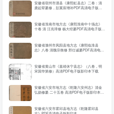
安徽省宿州市泗县《康熙虹县志》二卷：清
龚起翚纂修，彭翼宸增补PDF高清电子版影
印本下载
安徽省淮南市地方志《康熙淮南中十场志》
十卷 清 汪兆璋修 杨大经纂PDF高清电子版下
载
安徽省滁州市凤阳县地方志《康熙临淮县
志》八卷 清魏宗衡修 邢仕诚纂PDF高清电子
版影印本下载
安徽省黄山市《嘉靖休宁县志》（八卷，明
宋国华第修）高清PDF电子版影印本下载
安徽省六安市地方志《乾隆六安州志》清金
弘勋修纂 二十五卷 高清PDF电子版影印本下
载
安徽省六安市霍邱县地方志《乾隆霍邱县
志》PDF高清电子版影印本