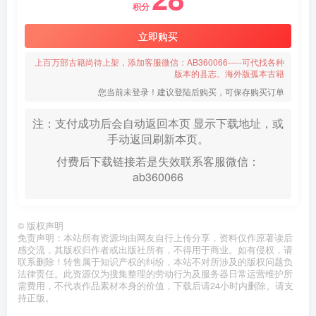
积分
立即购买
上百万部古籍尚待上架，添加客服微信：AB360066-----可代找各种
版本的县志、海外版孤本古籍
您当前未登录！建议登陆后购买，可保存购买订单
注：支付成功后会自动返回本页 显示下载地址，或
手动返回刷新本页。
付费后下载链接若是失效联系客服微信：
ab360066
©
版权声明
免责声明：本站所有资源均由网友自行上传分享，资料仅作原著读后
感交流，其版权归作者或出版社所有，不得用于商业。如有侵权，请
联系删除！转售属于知识产权的纠纷，本站不对所涉及的版权问题负
法律责任。此资源仅为搜集整理的劳动行为及服务器日常运营维护所
需费用，不代表作品素材本身的价值，下载后请24小时内删除。请支
持正版。