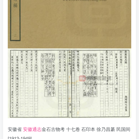
安徽省
安徽通志
金石古物考 十七卷 石印本 徐乃昌纂 民国间
[1912-1949]