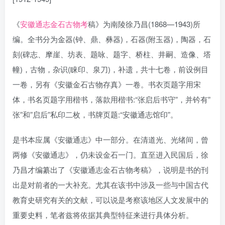
《
安徽通志金石古物考
稿》为南陵徐乃昌(1868—1943)所
编。全书分为金器(钟、鼎、彝器)，石器(附玉器)，陶器，石
刻(碑志、摩崖、坊表、题咏、题字、桥柱、井嗣、造像、塔
幢)，古物，杂识(睐印、泉刀)，补遗，共十七卷，前设例目
一卷，另有《安徽金石古物存真》一卷。书衣页题字用宋
体，书名页题字用楷书，落款用楷书:“张启后书守”，并钤有”
张”和”启后”私印二枚，书牌页题:“安徽通志馆印”。
是书本应属《安徽通志》中一部分。在清道光、光绪间，曾
两修《安徽通志》，仍未设金石一门。直至进入民国后，徐
乃昌才编纂出了《安徽通志金石古物考稿》，说明是书的刊
出是对前者的一大补充。尤其在该书中涉及一些与中国古代
教育史研究有关的文献，可以说是考察该地区人文发展中的
重要史料，笔者兹将依据其典型特征来进行具体分析。