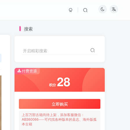
搜索
开启精彩搜索
付费资源
28
积分
立即购买
上百万部古籍尚待上架，添加客服微信：
AB360066-----可代找各种版本的县志、海外版孤
本古籍