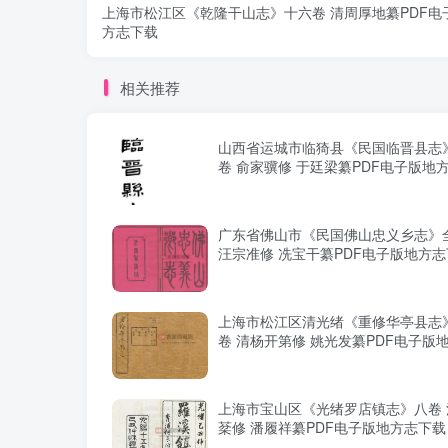
上海市松江区《乾隆干山志》十六卷 清周厚地纂PDF电
方志下载
相关推荐
山西省运城市临猗县《民国临晋县志
卷 俞家骥修 于廷梁纂PDF电子版地
广东省佛山市《民国佛山忠义乡志》
汪宗准修 冼宝干纂PDF电子版地方
上海市松江区清光绪《重修华亭县志
卷 清杨开第修 姚光发纂PDF电子版
载
上海市宝山区《光绪罗店镇志》八卷 
棻修 潘履祥纂PDF电子版地方志下载