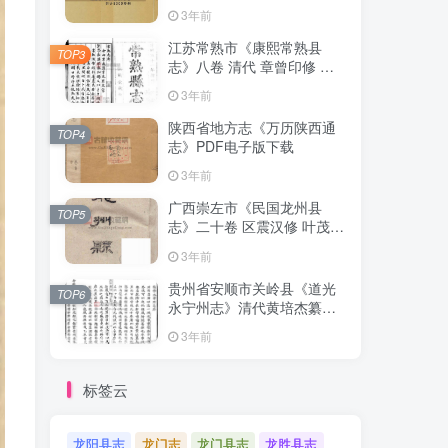
清下载
3年前
江苏常熟市《康熙常熟县
TOP3
志》八卷 清代 章曾印修 曾
倬纂PDF影印本高清电子版
3年前
下载
陕西省地方志《万历陕西通
TOP4
志》PDF电子版下载
3年前
广西崇左市《民国龙州县
TOP5
志》二十卷 区震汉修 叶茂基
纂 高清电子版PDF影印本下
3年前
载
贵州省安顺市关岭县《道光
TOP6
永宁州志》清代黄培杰纂修
PDF高清电子版影印本下载
3年前
标签云
龙阳县志
龙门志
龙门县志
龙胜县志