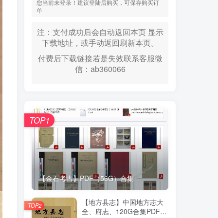
您当前未登录！建议登陆后购买，可保存购买订
单
注：支付成功后会自动返回本页 显示
下载地址，或手动返回刷新本页。
付费后下载链接若是失效联系客服微
信：ab360066
TOP1
【金石考古】PDF（56G）合集
【地方县志】中国地方志大
TOP2
全、府志、120G合集PDF高