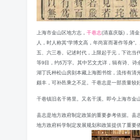
上海市金山区地方志，
干巷志
(清嘉庆版)，清
人，时人称其“学博文高，年尚富而著作等身”
五、六三卷。记述时代，上限起于元，下讫当
等9目，约5万字。其中艺文尤详，辑有诗、诗
湖丁氏种松山房刻本藏上海图书馆，流传有清光绪
颇丰，可补邑乘之不足。干巷志是一部质量较
干巷镇旧名干将里。又名干溪。即今上海市金山
县志是地方政府制定政策的重要参考依据。县
地方政府科学制定发展规划和政策提供了重要