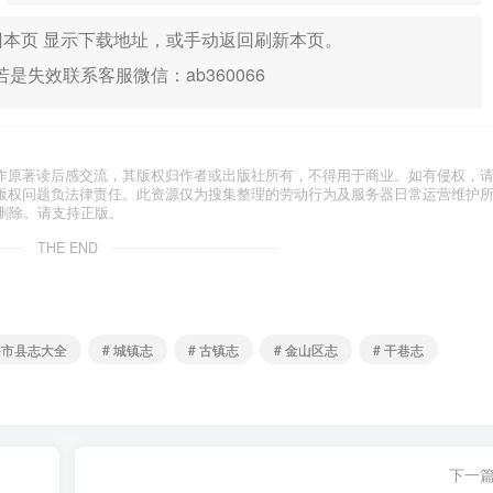
本页 显示下载地址，或手动返回刷新本页。
是失效联系客服微信：ab360066
作原著读后感交流，其版权归作者或出版社所有，不得用于商业。如有侵权，
版权问题负法律责任。此资源仅为搜集整理的劳动行为及服务器日常运营维护
删除。请支持正版。
THE END
海市县志大全
# 城镇志
# 古镇志
# 金山区志
# 干巷志
下一