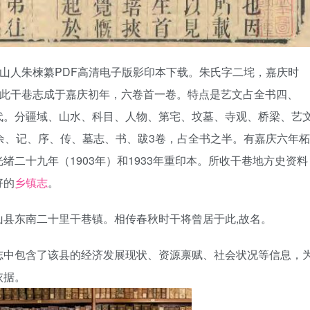
金山人朱楝纂PDF高清电子版影印本下载。朱氏字二垞，嘉庆时
。此干巷志成于嘉庆初年，六卷首一卷。特点是艺文占全书四、
代。分疆域、山水、科目、人物、第宅、坟墓、寺观、桥梁、艺
余、记、序、传、墓志、书、跋3卷，占全书之半。有嘉庆六年柘
二十九年（1903年）和1933年重印本。所收干巷地方史资料
好的
乡镇志
。
县东南二十里干巷镇。相传春秋时干将曾居于此,故名。
志中包含了该县的经济发展现状、资源禀赋、社会状况等信息，
依据。