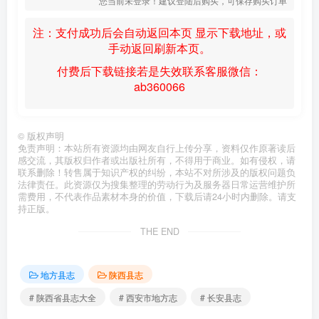
您当前未登录！建议登陆后购买，可保存购买订单
注：支付成功后会自动返回本页 显示下载地址，或
手动返回刷新本页。
付费后下载链接若是失效联系客服微信：
ab360066
©
版权声明
免责声明：本站所有资源均由网友自行上传分享，资料仅作原著读后
感交流，其版权归作者或出版社所有，不得用于商业。如有侵权，请
联系删除！转售属于知识产权的纠纷，本站不对所涉及的版权问题负
法律责任。此资源仅为搜集整理的劳动行为及服务器日常运营维护所
需费用，不代表作品素材本身的价值，下载后请24小时内删除。请支
持正版。
THE END
地方县志
陕西县志
# 陕西省县志大全
# 西安市地方志
# 长安县志