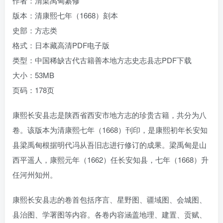
作者：清梁禹甸纂修
版本：清康熙七年（1668）刻本
史部：方志类
格式：日本藏高清PDF电子版
类型：中国稀缺古代古籍善本地方志史志县志PDF下载
大小：53MB
页码：178页
康熙长安县志是陕西省西安市地方志的珍贵古籍，共分为八
卷。该版本为清康熙七年（1668）刊印，是康熙初年长安知
县梁禹甸根据明代冯从吾旧志进行修订的成果。梁禹甸是山
西平遥人，康熙元年（1662）任长安知县，七年（1668）升
任河州知州。
康熙长安县志的卷首包括序言、星野图、疆域图、会城图、
县治图、学署图等内容。各卷内容涵盖地理、建置、贡赋、