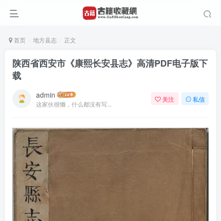
首页
地方县志
正文
陕西省西安市《康熙长安县志》高清PDF电子版下
载
admin
关注
私信
这家伙很懒，什么都没有写...