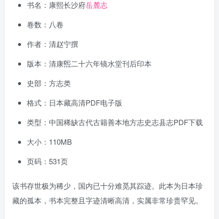
书名：康熙长沙府
岳麓志
卷数：八卷
作者：清赵宁撰
版本：清康煕二十六年镜水堂刊后印本
史部：方志类
格式：日本藏高清PDF电子版
类型：中国稀缺古代古籍善本地方志史志县志PDF下载
大小：110MB
页码：531页
该书存世极为稀少，国内已十分难觅其踪迹。此本为日本珍
藏的孤本，书本完整且字迹清晰高清，实属非常珍贵罕见。