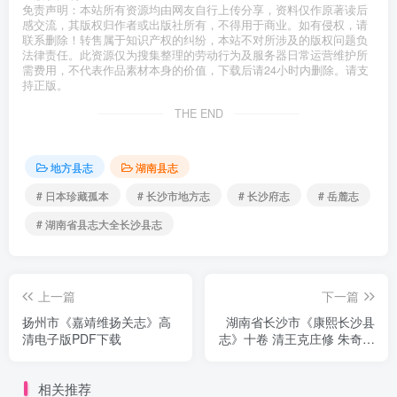
免责声明：本站所有资源均由网友自行上传分享，资料仅作原著读后
感交流，其版权归作者或出版社所有，不得用于商业。如有侵权，请
联系删除！转售属于知识产权的纠纷，本站不对所涉及的版权问题负
法律责任。此资源仅为搜集整理的劳动行为及服务器日常运营维护所
需费用，不代表作品素材本身的价值，下载后请24小时内删除。请支
持正版。
THE END
地方县志
湖南县志
# 日本珍藏孤本
# 长沙市地方志
# 长沙府志
# 岳麓志
# 湖南省县志大全长沙县志
上一篇
下一篇
扬州市《嘉靖维扬关志》高
湖南省长沙市《康熙长沙县
清电子版PDF下载
志》十卷 清王克庄修 朱奇政
纂 高清PDF电子版下载
相关推荐