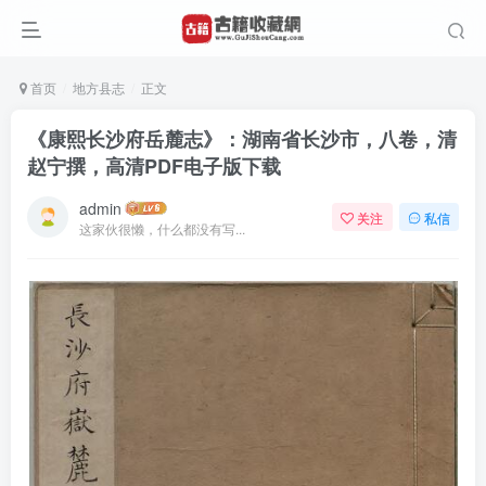
首页
地方县志
正文
《康熙长沙府岳麓志》：湖南省长沙市，八卷，清
赵宁撰，高清PDF电子版下载
admin
关注
私信
这家伙很懒，什么都没有写...