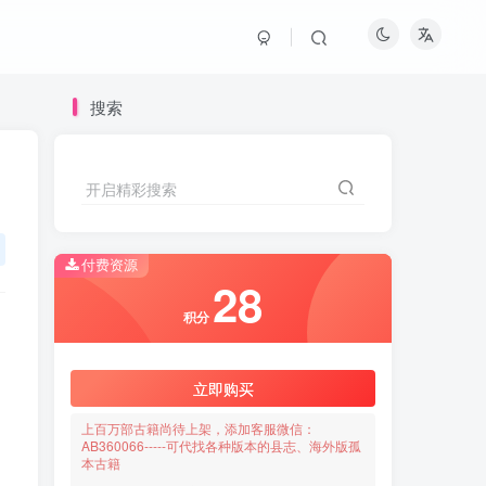
搜索
开启精彩搜索
付费资源
28
积分
立即购买
上百万部古籍尚待上架，添加客服微信：
AB360066-----可代找各种版本的县志、海外版孤
本古籍