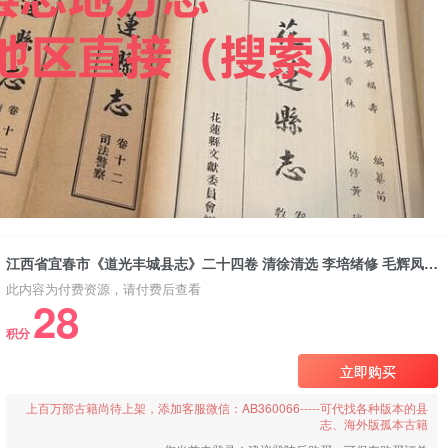
江西省宜春市《道光丰城县志》二十四卷 清徐清选 李培绪修 毛辉凤纂PDF电子版地方志下载
此内容为付费资源，请付费后查看
28
积分
立即购买
上百万部古籍尚待上架，添加客服微信：AB360066-----可代找各种版本的县
志、海外版孤本古籍