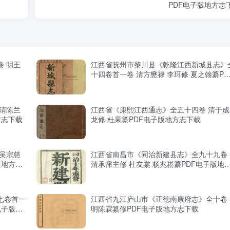
PDF电子版地方志
 明王
江西省抚州市黎川县《乾隆江西新城县志》
十四卷首一卷 清方懋禄 李珥修 夏之翰纂PD
电子版地方志下载
清陈兰
江西省《康熙江西通志》全五十四卷 清于成
方志下载
龙修 杜果纂PDF电子版地方志下载
吴宗慈
江西省南昌市《同治新建县志》全九十九卷
版地方志
清承霈主修 杜友棠 杨兆崧纂PDF电子版地
志下载
七卷首一
江西省九江庐山市《正德南康府志》全十卷
电子版地
明陈霖纂修PDF电子版地方志下载