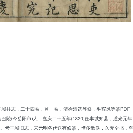
城县志，二十四卷，首一卷，清徐清选等修，毛辉凤等纂PDF
陵(今岳阳市)人，嘉庆二十五年(1820)任丰城知县，道光元年
卓异复任。考丰城旧志，宋元明各代迭有修纂，惜多散佚，久无全书，