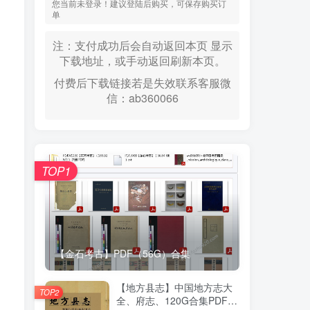
您当前未登录！建议登陆后购买，可保存购买订
单
注：支付成功后会自动返回本页 显示
下载地址，或手动返回刷新本页。
付费后下载链接若是失效联系客服微
信：ab360066
TOP1
【金石考古】PDF（56G）合集
【地方县志】中国地方志大
TOP2
全、府志、120G合集PDF高