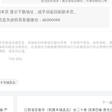
您当前未登录！建议登陆后购买，可保存购买订单
本页 显示下载地址，或手动返回刷新本页。
是失效联系客服微信：ab360066
作原著读后感交流，其版权归作者或出版社所有，不得用于商业。如有侵权，
版权问题负法律责任。此资源仅为搜集整理的劳动行为及服务器日常运营维护
删除。请支持正版。
THE END
# 丰城县志
下一
修 严
江西省宜春市《乾隆丰城县志》全二十卷 清满岱修 唐光