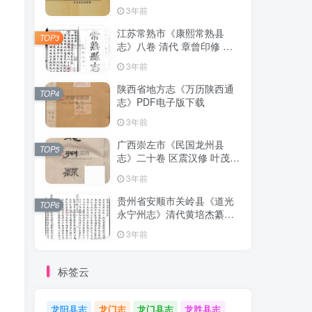
清下载
3年前
江苏常熟市《康熙常熟县
TOP3
志》八卷 清代 章曾印修 曾
倬纂PDF影印本高清电子版
3年前
下载
陕西省地方志《万历陕西通
TOP4
志》PDF电子版下载
3年前
广西崇左市《民国龙州县
TOP5
志》二十卷 区震汉修 叶茂基
纂 高清电子版PDF影印本下
3年前
载
贵州省安顺市关岭县《道光
TOP6
永宁州志》清代黄培杰纂修
PDF高清电子版影印本下载
3年前
标签云
龙阳县志
龙门志
龙门县志
龙胜县志