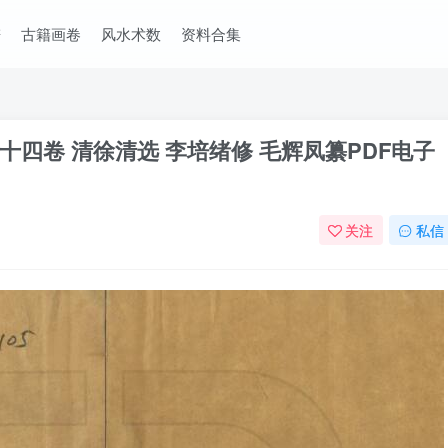
谱
古籍画卷
风水术数
资料合集
四卷 清徐清选 李培绪修 毛辉凤纂PDF电子
关注
私信