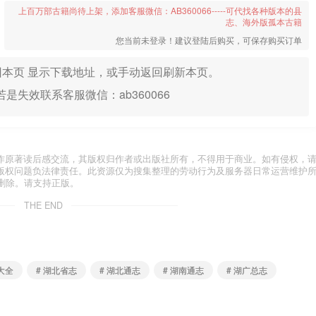
上百万部古籍尚待上架，添加客服微信：AB360066-----可代找各种版本的县
志、海外版孤本古籍
您当前未登录！建议登陆后购买，可保存购买订单
本页 显示下载地址，或手动返回刷新本页。
是失效联系客服微信：ab360066
作原著读后感交流，其版权归作者或出版社所有，不得用于商业。如有侵权，
版权问题负法律责任。此资源仅为搜集整理的劳动行为及服务器日常运营维护
删除。请支持正版。
THE END
大全
# 湖北省志
# 湖北通志
# 湖南通志
# 湖广总志