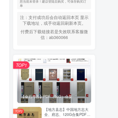
您当前未登录！建议登陆后购买，可保存购买订
单
注：支付成功后会自动返回本页 显示
下载地址，或手动返回刷新本页。
付费后下载链接若是失效联系客服微
信：ab360066
TOP1
【金石考古】PDF（56G）合集
【地方县志】中国地方志大
TOP2
全、府志、120G合集PDF高