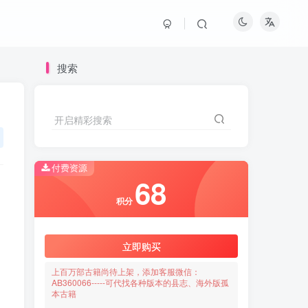
搜索
开启精彩搜索
付费资源
68
积分
立即购买
上百万部古籍尚待上架，添加客服微信：
AB360066-----可代找各种版本的县志、海外版孤
本古籍