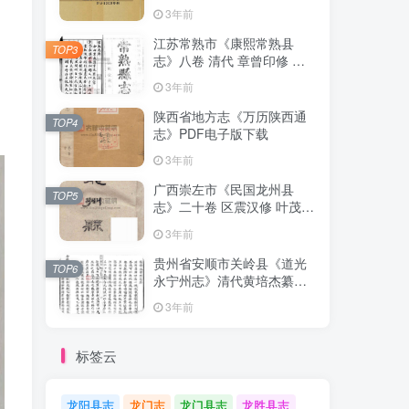
清下载
3年前
江苏常熟市《康熙常熟县
TOP3
志》八卷 清代 章曾印修 曾
倬纂PDF影印本高清电子版
3年前
下载
陕西省地方志《万历陕西通
TOP4
志》PDF电子版下载
3年前
广西崇左市《民国龙州县
TOP5
志》二十卷 区震汉修 叶茂基
纂 高清电子版PDF影印本下
3年前
载
贵州省安顺市关岭县《道光
TOP6
永宁州志》清代黄培杰纂修
PDF高清电子版影印本下载
3年前
标签云
龙阳县志
龙门志
龙门县志
龙胜县志