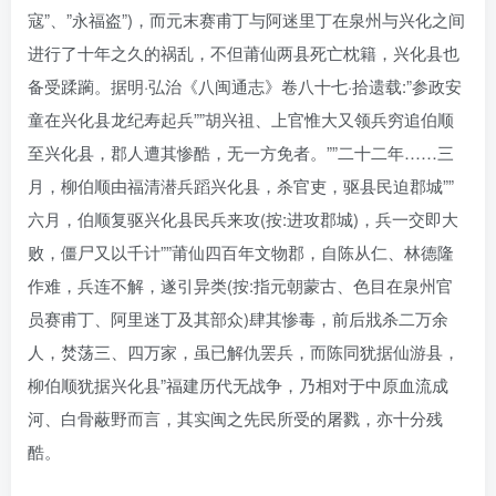
寇”、”永福盗”)，而元末赛甫丁与阿迷里丁在泉州与兴化之间
进行了十年之久的祸乱，不但莆仙两县死亡枕籍，兴化县也
备受蹂躏。据明·弘治《八闽通志》卷八十七·拾遗载:”参政安
童在兴化县龙纪寿起兵””胡兴祖、上官惟大又领兵穷追伯顺
至兴化县，郡人遭其惨酷，无一方免者。””二十二年……三
月，柳伯顺由福清潜兵蹈兴化县，杀官吏，驱县民迫郡城””
六月，伯顺复驱兴化县民兵来攻(按:进攻郡城)，兵一交即大
败，僵尸又以千计””莆仙四百年文物郡，自陈从仁、林德隆
作难，兵连不解，遂引异类(按:指元朝蒙古、色目在泉州官
员赛甫丁、阿里迷丁及其部众)肆其惨毒，前后戕杀二万余
人，焚荡三、四万家，虽已解仇罢兵，而陈同犹据仙游县，
柳伯顺犹据兴化县”福建历代无战争，乃相对于中原血流成
河、白骨蔽野而言，其实闽之先民所受的屠戮，亦十分残
酷。