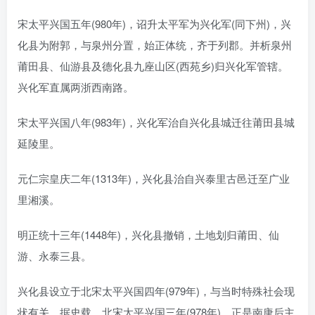
宋太平兴国五年(980年)，诏升太平军为兴化军(同下州)，兴
化县为附郭，与泉州分置，始正体统，齐于列郡。并析泉州
莆田县、仙游县及德化县九座山区(西苑乡)归兴化军管辖。
兴化军直属两浙西南路。
宋太平兴国八年(983年)，兴化军治自兴化县城迁往莆田县城
延陵里。
元仁宗皇庆二年(1313年)，兴化县治自兴泰里古邑迁至广业
里湘溪。
明正统十三年(1448年)，兴化县撤销，土地划归莆田、仙
游、永泰三县。
兴化县设立于北宋太平兴国四年(979年)，与当时特殊社会现
状有关。据史载，北宋太平兴国三年(978年)，正是南唐后主