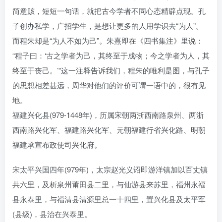
简意赅，短短一句话，就把古今学者不同心态精辟点现。孔
子创办私学，广招学生，是想让更多的人用学识去“为人”。
而程朱却是“为人不如为己”。朱熹即在《四书集注》里说：
“程子曰：‘古之学者为己，其终至于成物；今之学者为人，其
终至于丧己。’”这一注释告诉我们，程朱的唯利是图，与孔子
的思想相差甚远，周华对他们的评价可谓一语中的，很有见
地。
福建兴化县(979-1448年)，历属宋朝两浙西南路泉州、两浙
西南路兴化军、福建路兴化军、元朝福建行省兴化路、明朝
福建承宣布政使司兴化府。
宋太平兴国四年(979年)，太宗赵光义诏即游洋镇加以百丈镇
共六里，及析泉州莆田县二里，与仙游县来苏里，福州永福
县永泰里，与福清县清源里总一十四里，置兴化县及太平军
(县级)，县治在兴泰里。