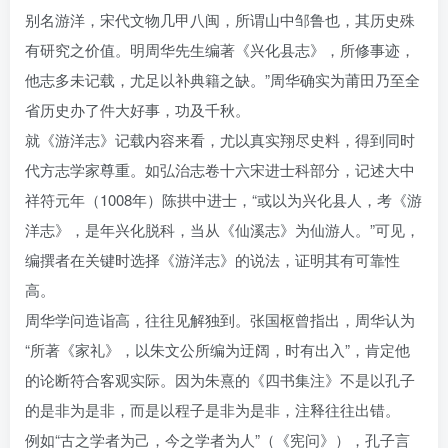
别名游洋，宋代文物几甲八闽，所谓山中邹鲁也，其历史殊
有研究之价值。明周华先生编著《兴化县志》，所修事迹，
他志多未记载，尤足以补典籍之缺。”周华确实为莆田乃至全
省历史办了件大好事，功及千秋。
就《游洋志》记载内容来看，尤以真实翔尽史料，得到同时
代方志学家尊重。如弘治志卷十六宋进士科部分，记述大中
祥符元年（1008年）陈拱中进士，“或以为兴化县人，考《游
洋志》，是年兴化脱科，当从《仙溪志》为仙游人。”可见，
编撰者在关键时选择《游洋志》的说法，证明其有可靠性
高。
周华学问造诣高，往往见解独到。张国枢曾指出，周华认为
“所著《家礼》，以朱文公所编为迂阔，时有出入”，肯定他
的论断符合客观实际。因为朱熹的《四书集注》不是以孔子
的是非为是非，而是以程子是非为是非，注释往往出错。
例如“古之学者为己，今之学者为人”（《宪问》），孔子言