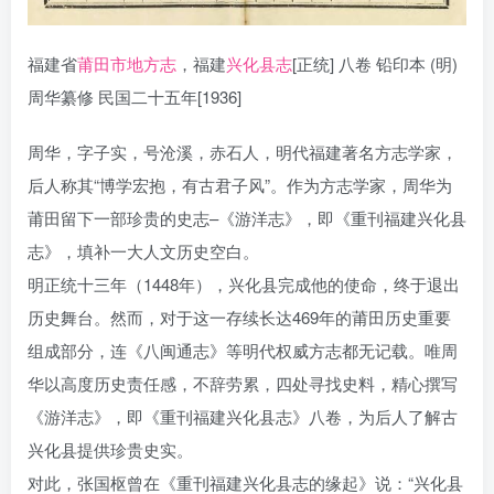
福建省
莆田市地方志
，福建
兴化县志
[正统] 八卷 铅印本 (明)
周华纂修 民国二十五年[1936]
周华，字子实，号沧溪，赤石人，明代福建著名方志学家，
后人称其“博学宏抱，有古君子风”。作为方志学家，周华为
莆田留下一部珍贵的史志–《游洋志》，即《重刊福建兴化县
志》，填补一大人文历史空白。
明正统十三年（1448年），兴化县完成他的使命，终于退出
历史舞台。然而，对于这一存续长达469年的莆田历史重要
组成部分，连《八闽通志》等明代权威方志都无记载。唯周
华以高度历史责任感，不辞劳累，四处寻找史料，精心撰写
《游洋志》，即《重刊福建兴化县志》八卷，为后人了解古
兴化县提供珍贵史实。
对此，张国枢曾在《重刊福建兴化县志的缘起》说：“兴化县