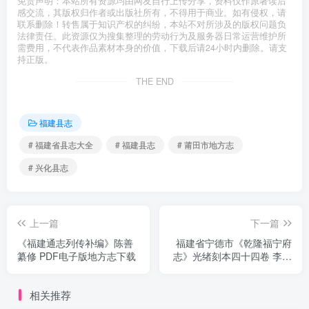
免责声明：本站所有资源均由网友自行上传分享，资料仅作原著读后
感交流，其版权归作者或出版社所有，不得用于商业。如有侵权，请
联系删除！转售属于知识产权的纠纷，本站不对所涉及的版权问题负
法律责任。此资源仅为搜集整理的劳动行为及服务器日常运营维护所
需费用，不代表作品素材本身的价值，下载后请24小时内删除。请支
持正版。
THE END
福建县志
# 福建省县志大全
# 福建县志
# 莆田市地方志
# 兴化县志
上一篇
下一篇
《福建通志列传补编》陈善
福建省宁德市《乾隆福宁府
纂修 PDF电子版地方志下载
志》光绪刻本四十四卷 李拔
纂PDF电子版地方志下载
相关推荐