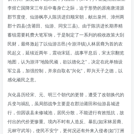
李煜亡国降宋三年后中毒身亡之际，迫于形势的原南唐清源
郡节度使、仙游枫亭人陈洪进归顺宋朝，献出泉州、漳州两
郡十四县(含莆田、仙游、同安三县)。由于陈洪进长期养精
蓄锐需要耗费大笔军饷，于是制定了一系列的税收政策大刮
民财，最终激起了以仙游古邑(今游洋镇)人林居裔为首的农
民起义，延续近两年，震动宋廷。战事平息后，宋太宗翻览
地图，认为游洋”地险民顽，欲以德化之”，决定在此单独设
军立县，加强控制，并亲自取名”兴化”，即兴天子之德，以
感化顽民之意。
兴化县历经宋、元、明三个朝代的更替，遭受了改朝换代的
兵变与祸乱，虽局部战争主要是在郡治莆田和仙游县城进
行，但因该县未修城池，居民分散，不能进行有效抵抗，故
付出的代价更惨重。境内不时有人造反、暴乱(如宋林居裔、
元林守武等)，使民不安宁，更何况还有外来入侵者(如”汀洲