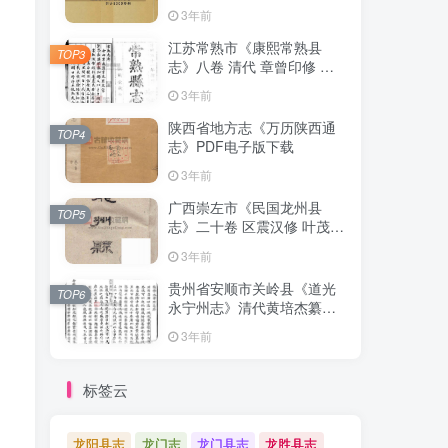
清下载
3年前
江苏常熟市《康熙常熟县
TOP3
志》八卷 清代 章曾印修 曾
倬纂PDF影印本高清电子版
3年前
下载
陕西省地方志《万历陕西通
TOP4
志》PDF电子版下载
3年前
广西崇左市《民国龙州县
TOP5
志》二十卷 区震汉修 叶茂基
纂 高清电子版PDF影印本下
3年前
载
贵州省安顺市关岭县《道光
TOP6
永宁州志》清代黄培杰纂修
PDF高清电子版影印本下载
3年前
标签云
龙阳县志
龙门志
龙门县志
龙胜县志