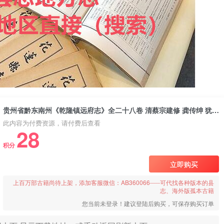
贵州省黔东南州《乾隆镇远府志》全二十八卷 清蔡宗建修 龚传绅 犹法贤纂PDF电子版地方志下载
此内容为付费资源，请付费后查看
28
积分
立即购买
上百万部古籍尚待上架，添加客服微信：AB360066-----可代找各种版本的县
志、海外版孤本古籍
您当前未登录！建议登陆后购买，可保存购买订单