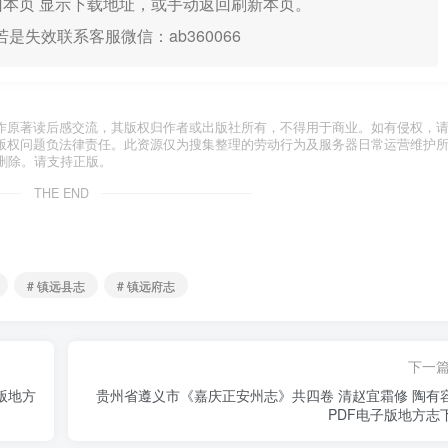
本页 显示下载地址，或手动返回刷新本页。
是失效联系客服微信：ab360066
作原著读后感交流，其版权归作者或出版社所有，不得用于商业。如有侵权，
版权问题负法律责任。此资源仅为搜集整理的劳动行为及服务器日常运营维护
删除。请支持正版。
THE END
# 镇远县志
# 镇远府志
下一
版地方
贵州省遵义市《嘉庆正安州志》共四卷 清赵宜霜修 陶有
PDF电子版地方志