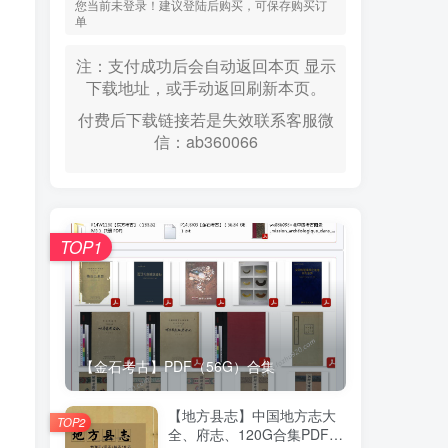
您当前未登录！建议登陆后购买，可保存购买订
单
注：支付成功后会自动返回本页 显示
下载地址，或手动返回刷新本页。
付费后下载链接若是失效联系客服微
信：ab360066
TOP1
【金石考古】PDF（56G）合集
【地方县志】中国地方志大
TOP2
全、府志、120G合集PDF高