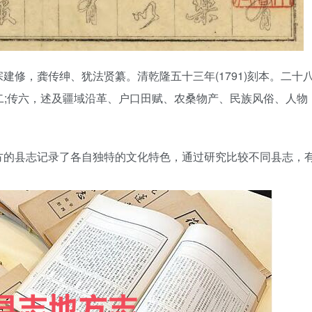
建修，龚传绅、犹法贤纂。清乾隆五十三年(1791)刻本。二十
二;传六，述及疆域沿革、户口田赋、农桑物产、民族风俗、人物
方的县志记录了各自独特的文化特色，通过研究比较不同县志，