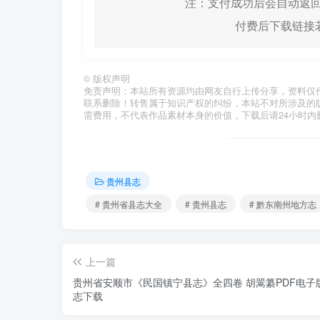
注：支付成功后会自动返回
付费后下载链接若
©
版权声明
免责声明：本站所有资源均由网友自行上传分享，资料仅
联系删除！转售属于知识产权的纠纷，本站不对所涉及的
需费用，不代表作品素材本身的价值，下载后请24小时内
贵州县志
# 贵州省县志大全
# 贵州县志
# 黔东南州地方志
上一篇
贵州省安顺市《民国镇宁县志》全四卷 胡翯纂PDF电子
志下载