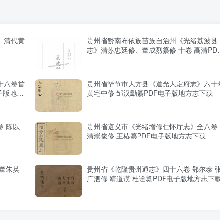
》清代黄
贵州省黔南布依族苗族自治州《光绪荔波县
志》清苏忠廷修、董成烈纂修 十卷 高清PD
电子版影印本下载
十八卷首
贵州省毕节市大方县《道光大定府志》六十
子版地方
黄宅中修 邹汉勳纂PDF电子版地方志下载
 陈以
贵州省遵义市《光绪增修仁怀厅志》全八卷
清崇俊修 王椿纂PDF电子版地方志下载
董朱英
贵州省《乾隆贵州通志》四十六卷 鄂尔泰 
广泗修 靖道谟 杜诠纂PDF电子版地方志下