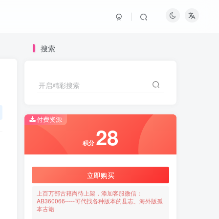
搜索
开启精彩搜索
付费资源
28
积分
立即购买
上百万部古籍尚待上架，添加客服微信：
AB360066-----可代找各种版本的县志、海外版孤
本古籍