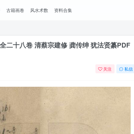
谱
古籍画卷
风水术数
资料合集
二十八卷 清蔡宗建修 龚传绅 犹法贤纂PDF
关注
私信