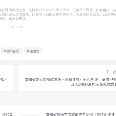
作原著读后感交流，其版权归作者或出版社所有，不得用于商业。如有侵权，
版权问题负法律责任。此资源仅为搜集整理的劳动行为及服务器日常运营维护
删除。请支持正版。
THE END
# 绥阳县志
# 绥阳志
下一
PDF
贵州省遵义市清乾隆版《绥阳县志》全八卷 陈世盛修 傅
田见龙纂PDF电子版地方志
》清代黄
贵州省黔南布依族苗族自治州《光绪荔波县