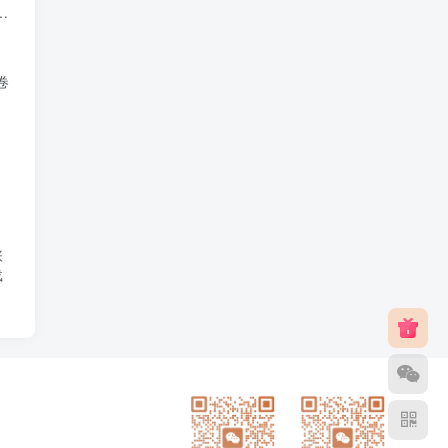
F
卷
张
载