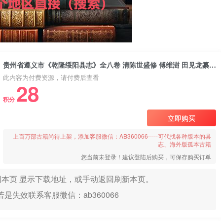
贵州省遵义市《乾隆绥阳县志》全八卷 清陈世盛修 傅维澍 田见龙纂PDF电子版地方志下载
此内容为付费资源，请付费后查看
28
积分
立即购买
上百万部古籍尚待上架，添加客服微信：AB360066-----可代找各种版本的县
志、海外版孤本古籍
您当前未登录！建议登陆后购买，可保存购买订单
本页 显示下载地址，或手动返回刷新本页。
是失效联系客服微信：ab360066