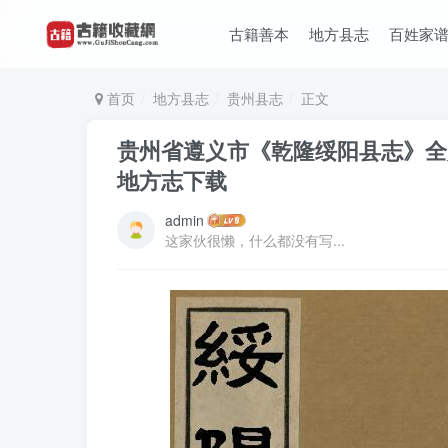
古籍善本
地方县志
百姓家
首页
地方县志
贵州县志
正文
贵州省遵义市《乾隆绥阳县志》全八
地方志下载
admin
这家伙很懒，什么都没有写...