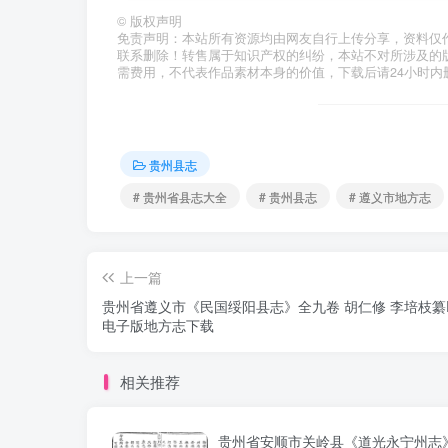
©
版权声明
免责声明：本站所有资源均由网友自行上传分享，资料仅
联系删除！转售属于知识产权的纠纷，本站不对所涉及的
需费用，不代表作品素材本身的价值，下载后请24小时内
贵州县志
# 贵州省县志大全
# 贵州县志
# 遵义市地方志
上一篇
贵州省遵义市《民国绥阳县志》全九卷 胡仁修 李培枝纂
电子版地方志下载
相关推荐
贵州省安顺市关岭县《道光永宁州志