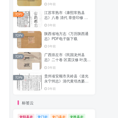
清下载
3年前
江苏常熟市《康熙常熟县
TOP3
志》八卷 清代 章曾印修 曾
倬纂PDF影印本高清电子版
3年前
下载
陕西省地方志《万历陕西通
TOP4
志》PDF电子版下载
3年前
广西崇左市《民国龙州县
TOP5
志》二十卷 区震汉修 叶茂基
纂 高清电子版PDF影印本下
3年前
载
贵州省安顺市关岭县《道光
TOP6
永宁州志》清代黄培杰纂修
PDF高清电子版影印本下载
3年前
标签云
龙阳县志
龙门志
龙门县志
龙胜县志