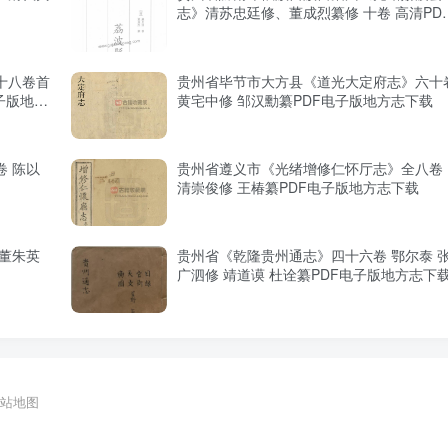
志》清苏忠廷修、董成烈纂修 十卷 高清PD
电子版影印本下载
十八卷首
贵州省毕节市大方县《道光大定府志》六十
子版地方
黄宅中修 邹汉勳纂PDF电子版地方志下载
 陈以
贵州省遵义市《光绪增修仁怀厅志》全八卷
清崇俊修 王椿纂PDF电子版地方志下载
董朱英
贵州省《乾隆贵州通志》四十六卷 鄂尔泰 
广泗修 靖道谟 杜诠纂PDF电子版地方志下
站地图