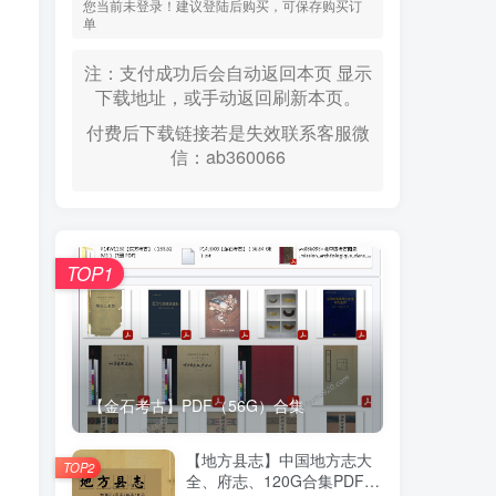
您当前未登录！建议登陆后购买，可保存购买订
单
注：支付成功后会自动返回本页 显示
下载地址，或手动返回刷新本页。
付费后下载链接若是失效联系客服微
信：ab360066
TOP1
【金石考古】PDF（56G）合集
【地方县志】中国地方志大
TOP2
全、府志、120G合集PDF高