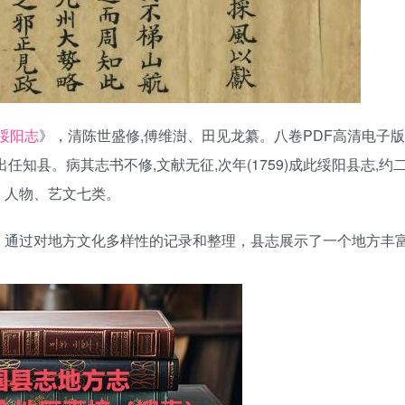
绥阳志
》，清陈世盛修,傅维澍、田见龙纂。八卷PDF高清电子版
知县。病其志书不修,文献无征,次年(1759)成此绥阳县志,约
、人物、艺文七类。
。通过对地方文化多样性的记录和整理，县志展示了一个地方丰