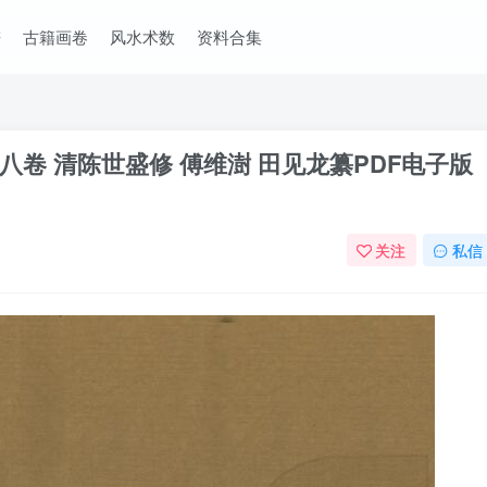
谱
古籍画卷
风水术数
资料合集
卷 清陈世盛修 傅维澍 田见龙纂PDF电子版
关注
私信