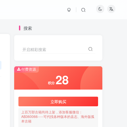
搜索
开启精彩搜索
付费资源
28
积分
立即购买
上百万部古籍尚待上架，添加客服微信：
AB360066-----可代找各种版本的县志、海外版孤
本古籍