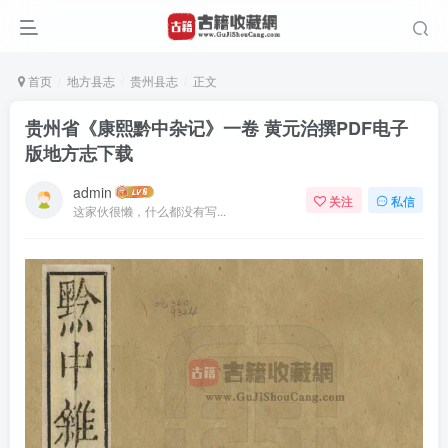
首页
地方县志
贵州县志
正文
贵州省《康熙黔中杂记》一卷 黄元治撰PDF电子
版地方志下载
admin
关注
私信
这家伙很懒，什么都没有写...