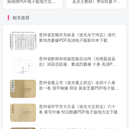
振棫撰PDF电子版地方志下
县乡土教材》李绍良纂 PDF
载
电子版地方志下载
相关推荐
贵州省安顺市关岭县《道光永宁州志》清代
黄培杰纂修PDF高清电子版影印本下载
贵州省黔南布依族苗族自治州《光绪荔波县
志》清苏忠廷修、董成烈纂修 十卷 高清PDF
电子版影印本下载
贵州省遵义市《道光遵义府志》全四十八卷
首一卷 清平翰修 郑珍 莫友芝纂PDF电子版地
方志下载
贵州省毕节市大方县《道光大定府志》六十
卷 黄宅中修 邹汉勳纂PDF电子版地方志下载