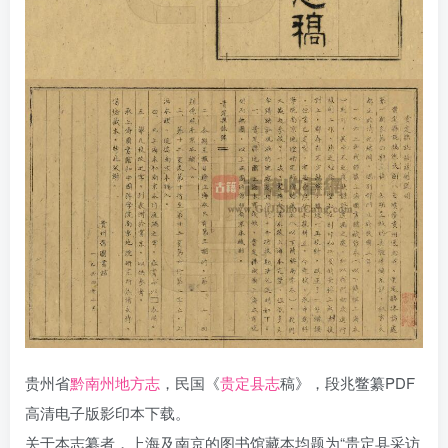
贵州省
黔南州地方志
，民国《
贵定县志
稿》，段兆鳖纂PDF
高清电子版影印本下载。
关于本志纂者，上海及南京的图书馆藏本均题为“贵定县采访