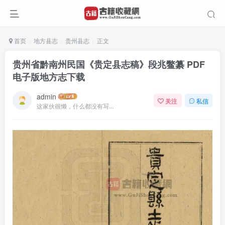
首页
地方县志
贵州县志
正文
贵州省黔南州民国《贵定县志稿》段兆鳖纂 PDF
电子版地方志下载
admin
关注
私信
这家伙很懒，什么都没有写...