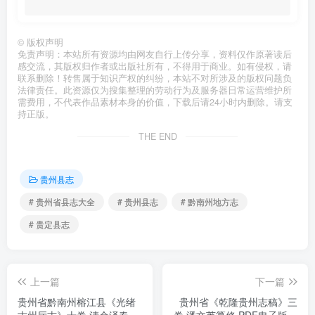
©
版权声明
免责声明：本站所有资源均由网友自行上传分享，资料仅作原著读后
感交流，其版权归作者或出版社所有，不得用于商业。如有侵权，请
联系删除！转售属于知识产权的纠纷，本站不对所涉及的版权问题负
法律责任。此资源仅为搜集整理的劳动行为及服务器日常运营维护所
需费用，不代表作品素材本身的价值，下载后请24小时内删除。请支
持正版。
THE END
贵州县志
# 贵州省县志大全
# 贵州县志
# 黔南州地方志
# 贵定县志
上一篇
下一篇
贵州省黔南州榕江县《光绪
贵州省《乾隆贵州志稿》三
古州厅志》十卷 清余泽春修
卷 潘文芮纂修 PDF电子版地