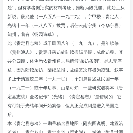
处”，但有学者据翔实的材料考证，推断为段兆鳌。此处且从
新说。段兆鳌（一八五八—一九二九），字甲楼，贵定人，
光绪十一年（一八八五）拔贡，后任云南宁州（今华宁县）
知州，着有《畅园诗草》。
此《贵定县志稿》成于民国八年（一九一九）。是年续修
《贵州通志》，贵定县采访处陆续搜辑呈报，成此访稿。其
共分四期，体例悉依贵州通志局所颁“采访条例”。是志无序
跋，因系陆续采访、陆续呈报，故编纂次序极为凌乱。叙事
多止于清宣统二年（一九一〇），个别篇目述及民国十年
（一九二一）或十年后事。由是可知，一些研究者将本《贵
定县志稿》全名记作“（光绪）《贵定县志》”是错误的，它
有可能于光绪年间开始纂修，但真正完成则是进入民国之
后。
本《贵定县志稿》一期呈稿含县地图（附舆图说明、建置沿
革考），贵定各山，贵定水道（群水附），城池（附县城图