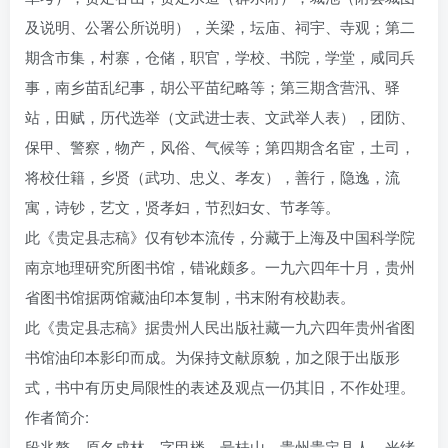
及说明、公署公所说明），关梁，坛庙、祠宇、寺观；第二
期含市集，村寨，仓储，职官，学校、书院，学堂，咸同兵
事，南乡苗乱纪事，胡公平苗纪略等；第三期含营汛、驿
站，田赋，历代选举（文武进士表、文武举人表），团防、
保甲、警察，物产，风俗、气候等；第四期含名宦，土司，
将校仕籍，乡贤（武功、忠义、孝友），善行，隐逸，流
寓，诗钞，艺文，贤孝妇，节烈妇女、节孝等。
此《贵定县志稿》仅有钞本流传，分藏于上海及中国科学院
南京地理研究所图书馆，错讹颇多。一九六四年十月，贵州
省图书馆据两馆藏油印本复制，书末附有校勘表。
此《贵定县志稿》据贵州人民出版社藏一九六四年贵州省图
书馆油印本影印而成。为保持文献原貌，加之限于出版形
式，书中有历史局限性的表述及观点一仍其旧，不作处理。
作者简介:
段兆鳌，原名成林，字甲楼，号桂山，贵州贵定县人。光绪