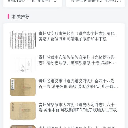
余嵩庆纂PDF电子版地方志
方志下载
下载
相关推荐
贵州省安顺市关岭县《道光永宁州志》清代
黄培杰纂修PDF高清电子版影印本下载
贵州省黔南布依族苗族自治州《光绪荔波县
志》清苏忠廷修、董成烈纂修 十卷 高清PDF
电子版影印本下载
贵州省遵义市《道光遵义府志》全四十八卷
首一卷 清平翰修 郑珍 莫友芝纂PDF电子版地
方志下载
贵州省毕节市大方县《道光大定府志》六十
卷 黄宅中修 邹汉勳纂PDF电子版地方志下载
贵州省铜仁市《万历铜仁府志》十二卷 陈以