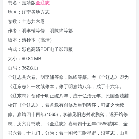
书名：嘉靖版
全辽志
地区：辽宁省地方志
卷数：全志共六卷
作者：明李輔等修 明陳絳等纂
版本：清抄本（高清）
格式：彩色高清PDF电子影印版
大小：90.84 MB
页码：362双页
全辽志共六卷。明李辅等修，陈绛等纂。考《全辽志》即为
《辽东志》一次续修本，修于明嘉靖八年，成于十六年。
《辽东志》创修于明正统八年，成于弘治元年。民国金毓黼
校订《全辽志》，卷首载有创修及重刊诸序，可证之为续
修。嘉靖四十四年(1565)，李辅见旧志舛讹脱落，遂开馆修
志，历六月书成。《全辽志》嘉靖四十五年(1566)刻本。全
书六卷，十九门，分为：卷一图考志附星野，沿革志，山川