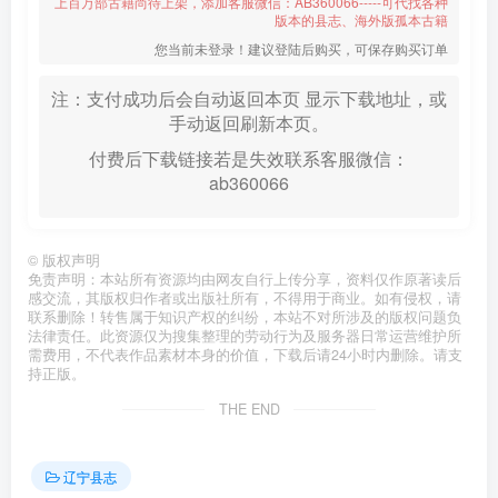
上百万部古籍尚待上架，添加客服微信：AB360066-----可代找各种
版本的县志、海外版孤本古籍
您当前未登录！建议登陆后购买，可保存购买订单
注：支付成功后会自动返回本页 显示下载地址，或
手动返回刷新本页。
付费后下载链接若是失效联系客服微信：
ab360066
©
版权声明
免责声明：本站所有资源均由网友自行上传分享，资料仅作原著读后
感交流，其版权归作者或出版社所有，不得用于商业。如有侵权，请
联系删除！转售属于知识产权的纠纷，本站不对所涉及的版权问题负
法律责任。此资源仅为搜集整理的劳动行为及服务器日常运营维护所
需费用，不代表作品素材本身的价值，下载后请24小时内删除。请支
持正版。
THE END
辽宁县志