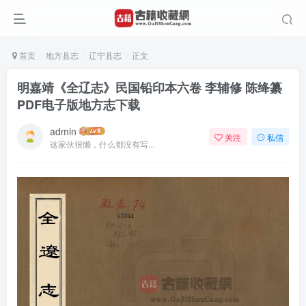
首页
地方县志
辽宁县志
正文
明嘉靖《全辽志》民国铅印本六卷 李辅修 陈绛纂
PDF电子版地方志下载
admin
关注
私信
这家伙很懒，什么都没有写...