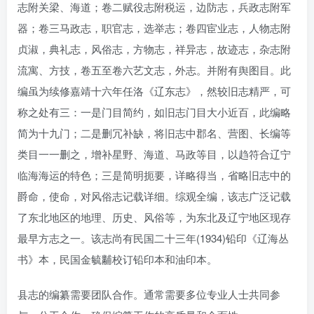
志附关梁、海道；卷二赋役志附税运，边防志，兵政志附军
器；卷三马政志，职官志，选举志；卷四宦业志，人物志附
贞淑，典礼志，风俗志，方物志，祥异志，故迹志，杂志附
流寓、方技，卷五至卷六艺文志，外志。并附有舆图目。此
编虽为续修嘉靖十六年任洛《辽东志》，然较旧志精严，可
称之处有三：一是门目简约，如旧志门目大小近百，此编略
简为十九门；二是删冗补缺，将旧志中郡名、营图、长编等
类目一一删之，增补星野、海道、马政等目，以趋符合辽宁
临海海运的特色；三是简明扼要，详略得当，省略旧志中的
爵命，使命，对风俗志记载详细。综观全编，该志广泛记载
了东北地区的地理、历史、风俗等，为东北及辽宁地区现存
最早方志之一。该志尚有民国二十三年(1934)铅印《辽海丛
书》本，民国金毓黼校订铅印本和油印本。
县志的编纂需要团队合作。通常需要多位专业人士共同参