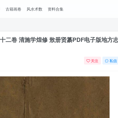
谱
古籍画卷
风水术数
资料合集
二卷 清施学煌修 敖册贤纂PDF电子版地方
关注
私信