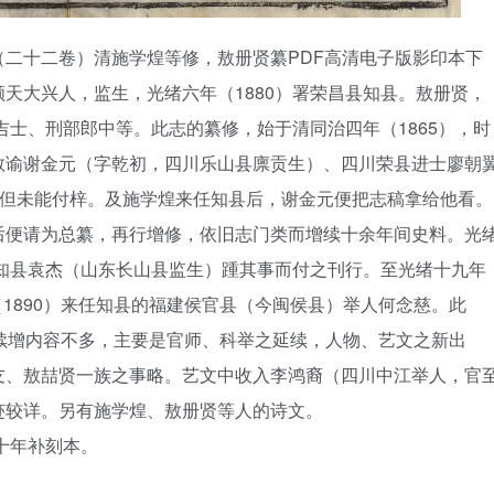
（二十二卷）清施学煌等修，敖册贤纂PDF高清电子版影印本下
天大兴人，监生，光绪六年（1880）署荣昌县知县。敖册贤，
吉士、刑部郎中等。此志的纂修，始于清同治四年（1865），时
教谕谢金元（字乾初，四川乐山县廪贡生）、四川荣县进士廖朝
。但未能付梓。及施学煌来任知县后，谢金元便把志稿拿给他看。
后便请为总纂，再行增修，依旧志门类而增续十余年间史料。光
任知县袁杰（山东长山县监生）踵其事而付之刊行。至光绪十九年
年（1890）来任知县的福建侯官县（今闽侯县）举人何念慈。此
续增内容不多，主要是官师、科举之延续，人物、艺文之新出
友、敖喆贤一族之事略。艺文中收入李鸿裔（四川中江举人，官
迹较详。另有施学煌、敖册贤等人的诗文。
十年补刻本。