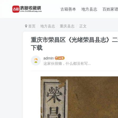
古籍善本
地方县志
百姓家
首页
地方县志
重庆县志
正文
重庆市荣昌区《光绪荣昌县志》二十
下载
admin
这家伙很懒，什么都没有写...