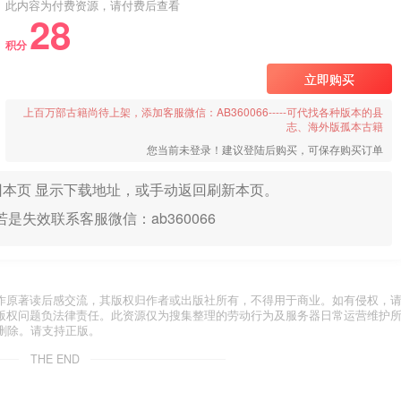
此内容为付费资源，请付费后查看
28
积分
立即购买
上百万部古籍尚待上架，添加客服微信：AB360066-----可代找各种版本的县
志、海外版孤本古籍
您当前未登录！建议登陆后购买，可保存购买订单
本页 显示下载地址，或手动返回刷新本页。
是失效联系客服微信：ab360066
作原著读后感交流，其版权归作者或出版社所有，不得用于商业。如有侵权，
版权问题负法律责任。此资源仅为搜集整理的劳动行为及服务器日常运营维护
删除。请支持正版。
THE END