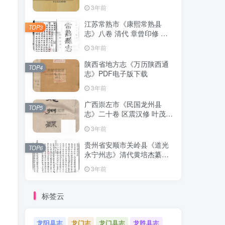
清下载
3年前
江苏常熟市《康熙常熟县
TOP3
志》八卷 清代 章曾印修 曾
倬纂PDF影印本高清电子版
3年前
下载
陕西省地方志《万历陕西通
TOP4
志》PDF电子版下载
3年前
广西崇左市《民国龙州县
TOP5
志》二十卷 区震汉修 叶茂基
纂 高清电子版PDF影印本下
3年前
载
贵州省安顺市关岭县《道光
TOP6
永宁州志》清代黄培杰纂修
PDF高清电子版影印本下载
3年前
标签云
龙阳县志
龙门志
龙门县志
龙胜县志