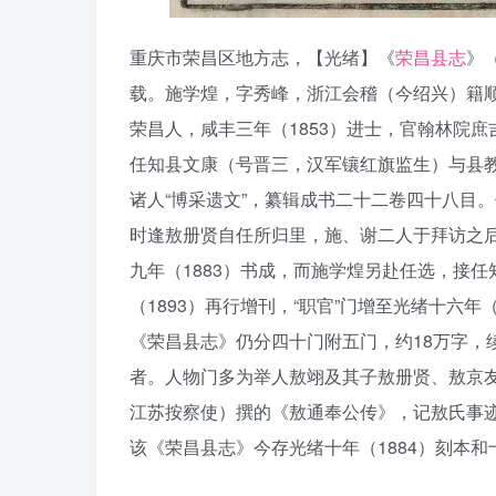
重庆市荣昌区地方志，【光绪】《
荣昌县志
》
载。施学煌，字秀峰，浙江会稽（今绍兴）籍顺
荣昌人，咸丰三年（1853）进士，官翰林院庶
任知县文康（号晋三，汉军镶红旗监生）与县
诸人“博采遗文”，纂辑成书二十二卷四十八目
时逢敖册贤自任所归里，施、谢二人于拜访之
九年（1883）书成，而施学煌另赴任选，接
（1893）再行增刊，“职官”门增至光绪十六
《荣昌县志》仍分四十门附五门，约18万字，
者。人物门多为举人敖翊及其子敖册贤、敖京
江苏按察使）撰的《敖通奉公传》，记敖氏事
该《荣昌县志》今存光绪十年（1884）刻本和