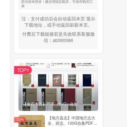
您当前未登录！建议登陆后购买，可保存购买订
单
注：支付成功后会自动返回本页 显示
下载地址，或手动返回刷新本页。
付费后下载链接若是失效联系客服微
信：ab360066
TOP1
【金石考古】PDF（56G）合集
【地方县志】中国地方志大
TOP2
全、府志、120G合集PDF高