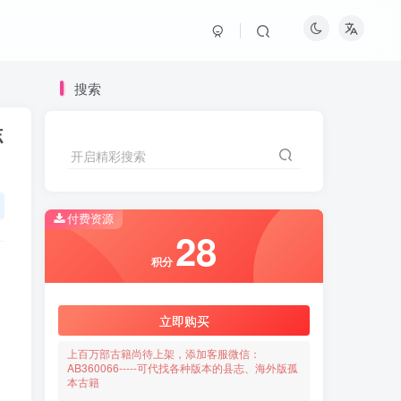
搜索
志
开启精彩搜索
付费资源
28
积分
立即购买
上百万部古籍尚待上架，添加客服微信：
AB360066-----可代找各种版本的县志、海外版孤
本古籍