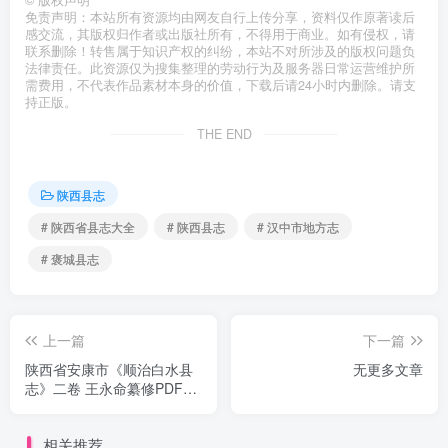
©
版权声明
免责声明：本站所有资源均由网友自行上传分享，资料仅作原著读后
感交流，其版权归作者或出版社所有，不得用于商业。如有侵权，请
联系删除！转售属于知识产权的纠纷，本站不对所涉及的版权问题负
法律责任。此资源仅为搜集整理的劳动行为及服务器日常运营维护所
需费用，不代表作品素材本身的价值，下载后请24小时内删除。请支
持正版。
THE END
陕西县志
# 陕西省县志大全
# 陕西县志
# 汉中市地方志
# 褒城县志
上一篇
下一篇
陕西省安康市《顺治白水县
无更多文章
志》二卷 王永命纂修PDF电
子版地方志下载
相关推荐