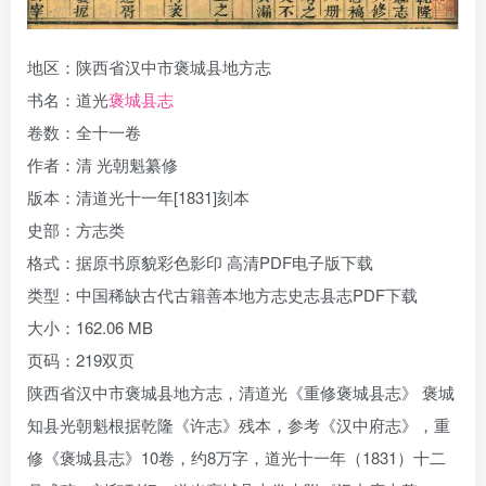
地区：陕西省汉中市褒城县地方志
书名：道光
褒城县志
卷数：全十一卷
作者：清 光朝魁纂修
版本：清道光十一年[1831]刻本
史部：方志类
格式：据原书原貌彩色影印 高清PDF电子版下载
类型：中国稀缺古代古籍善本地方志史志县志PDF下载
大小：162.06 MB
页码：219双页
陕西省汉中市褒城县地方志，清道光《重修褒城县志》 褒城
知县光朝魁根据乾隆《许志》残本，参考《汉中府志》，重
修《褒城县志》10卷，约8万字，道光十一年（1831）十二