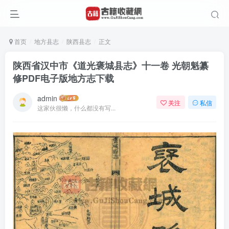
首页
地方县志
陕西县志
正文
陕西省汉中市《道光褒城县志》十一卷 光朝魁纂
修PDF电子版地方志下载
admin
关注
私信
这家伙很懒，什么都没有写...