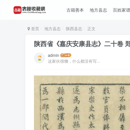
古籍善本
地方县志
百姓家
首页
地方县志
陕西县志
正文
陕西省《嘉庆安康县志》二十卷 郑
admin
这家伙很懒，什么都没有写...