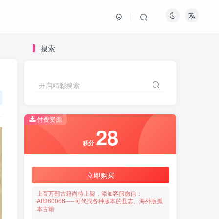
搜索
开启精彩搜索
付费资源
28
积分
立即购买
上百万部古籍尚待上架，添加客服微信：
AB360066-----可代找各种版本的县志、海外版孤
本古籍