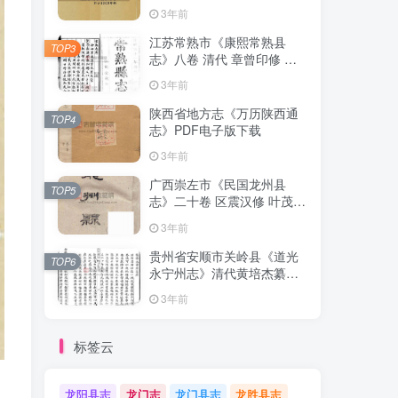
清下载
3年前
江苏常熟市《康熙常熟县
TOP3
志》八卷 清代 章曾印修 曾
倬纂PDF影印本高清电子版
3年前
下载
陕西省地方志《万历陕西通
TOP4
志》PDF电子版下载
3年前
广西崇左市《民国龙州县
TOP5
志》二十卷 区震汉修 叶茂基
纂 高清电子版PDF影印本下
3年前
载
贵州省安顺市关岭县《道光
TOP6
永宁州志》清代黄培杰纂修
PDF高清电子版影印本下载
3年前
标签云
龙阳县志
龙门志
龙门县志
龙胜县志