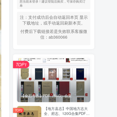
您当前未登录！建议登陆后购买，可保存购买订
单
注：支付成功后会自动返回本页 显示
下载地址，或手动返回刷新本页。
付费后下载链接若是失效联系客服微
信：ab360066
TOP1
【金石考古】PDF（56G）合集
【地方县志】中国地方志大
TOP2
全、府志、120G合集PDF高