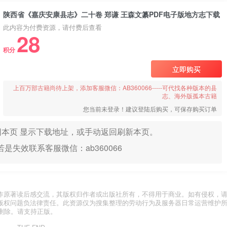
陕西省《嘉庆安康县志》二十卷 郑谦 王森文纂PDF电子版地方志下载
此内容为付费资源，请付费后查看
28
积分
立即购买
上百万部古籍尚待上架，添加客服微信：AB360066-----可代找各种版本的县
志、海外版孤本古籍
您当前未登录！建议登陆后购买，可保存购买订单
本页 显示下载地址，或手动返回刷新本页。
是失效联系客服微信：ab360066
作原著读后感交流，其版权归作者或出版社所有，不得用于商业。如有侵权，
版权问题负法律责任。此资源仅为搜集整理的劳动行为及服务器日常运营维护
删除。请支持正版。