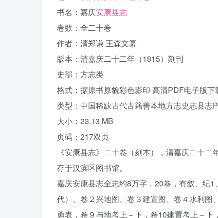
书名：嘉庆
安康县志
卷数：全二十卷
作者：清郑谦 王森文纂
版本：清嘉庆二十二年（1815）刻刊
史部：方志类
格式：据原书原貌彩色影印 高清PDF电子版下
类型：中国稀缺古代古籍善本地方志史志县志P
大小：23.13 MB
页码：217双页
《安康县志》二十卷（刻本），清嘉庆二十二年（
存于汉滨区图书馆。
嘉庆安康县志全志约8万字，20卷，有叙、纪1
代）、卷２兴地图、卷３建置图、卷４水利图
勇表，卷９与地考上－下，卷10建置考上－下，