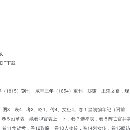
载
DF下载
1815）刻刊。咸丰三年（1854）重刊，郑谦，王森文纂，现
、图3、表4、考3、略1、传4、文征4。卷１皇朝编年纪（附前
、卷５沿革表，续卷职官表上－下，卷７选举表，卷８阵亡官弁
卷11食货考，卷12政略，卷13人物传，卷14列女传，卷15阙