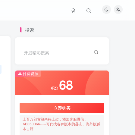
搜索
开启精彩搜索
付费资源
68
积分
立即购买
上百万部古籍尚待上架，添加客服微信：
AB360066-----可代找各种版本的县志、海外版孤
本古籍