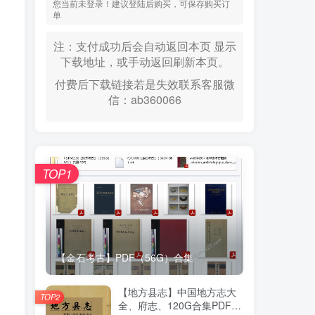
您当前未登录！建议登陆后购买，可保存购买订
单
注：支付成功后会自动返回本页 显示
下载地址，或手动返回刷新本页。
付费后下载链接若是失效联系客服微
信：ab360066
TOP1
【金石考古】PDF（56G）合集
【地方县志】中国地方志大
TOP2
全、府志、120G合集PDF高