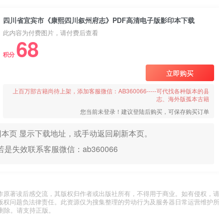
四川省宜宾市《康熙四川叙州府志》PDF高清电子版影印本下载
此内容为付费图片，请付费后查看
68
积分
立即购买
上百万部古籍尚待上架，添加客服微信：AB360066-----可代找各种版本的县
志、海外版孤本古籍
您当前未登录！建议登陆后购买，可保存购买订单
本页 显示下载地址，或手动返回刷新本页。
是失效联系客服微信：ab360066
作原著读后感交流，其版权归作者或出版社所有，不得用于商业。如有侵权，
版权问题负法律责任。此资源仅为搜集整理的劳动行为及服务器日常运营维护
删除。请支持正版。