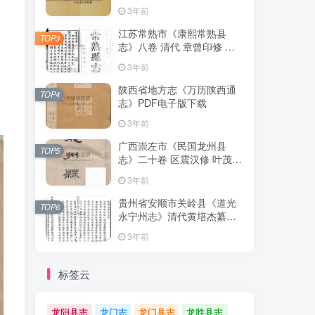
清下载
3年前
江苏常熟市《康熙常熟县
TOP3
志》八卷 清代 章曾印修 曾
倬纂PDF影印本高清电子版
3年前
下载
陕西省地方志《万历陕西通
TOP4
志》PDF电子版下载
3年前
广西崇左市《民国龙州县
TOP5
志》二十卷 区震汉修 叶茂基
纂 高清电子版PDF影印本下
3年前
载
贵州省安顺市关岭县《道光
TOP6
永宁州志》清代黄培杰纂修
PDF高清电子版影印本下载
3年前
标签云
龙阳县志
龙门志
龙门县志
龙胜县志