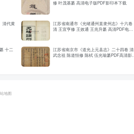
修 叶茂基纂 高清电子版PDF影印本下载
》清代黄
江苏省南通市《光绪通州直隶州志》十六卷
清 王宜亨修 王效通 王兆升纂 高清PDF电子
版影印本下载
纂 十二
江苏省南京市《道光上元县志》二十四卷 清
武念祖 陈道恒修 陈栻 伍光瑜纂PDF高清影
本下载
站地图