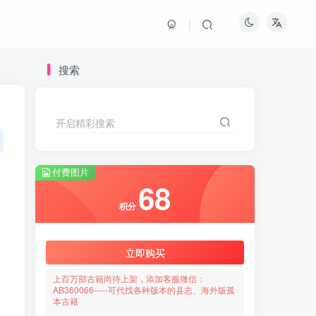
搜索
开启精彩搜索
付费图片
68
积分
立即购买
上百万部古籍尚待上架，添加客服微信：
AB360066-----可代找各种版本的县志、海外版孤
本古籍